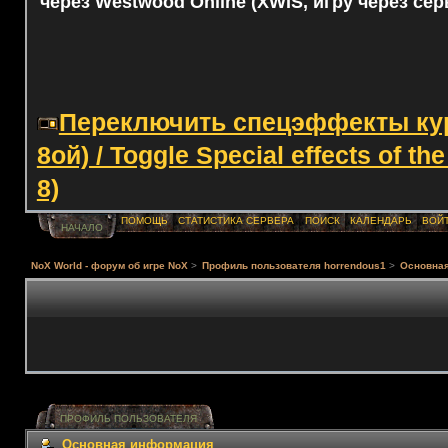
через Westwood Online (XWIS, игру через сер
Переключить спецэффекты курс
8ой) / Toggle Special effects of th
8)
ПОМОЩЬ
СТАТИСТИКА СЕРВЕРА
ПОИСК
КАЛЕНДАРЬ
ВОЙ
НАЧАЛО
NoX World - форум об игре NoX
>
Профиль пользователя horrendous1
>
Основна
ПРОФИЛЬ ПОЛЬЗОВАТЕЛЯ
Основная информация