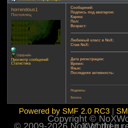
Сообщений:
horrendous1 
Подпись под аватаром:
Постоялец
Карма:
Пол:
Возраст:
Любимый класс в NoX:
Стаж NoX:
Оффлайн
Дата регистрации:
Просмотр сообщений
Статистика
Время:
Язык:
Последняя активность:
Подпись:
Banana.
Powered by SMF 2.0 RC3
|
SM
Copyright © NoXWorl
© 2009-2026 NoXWorld.ru. All image