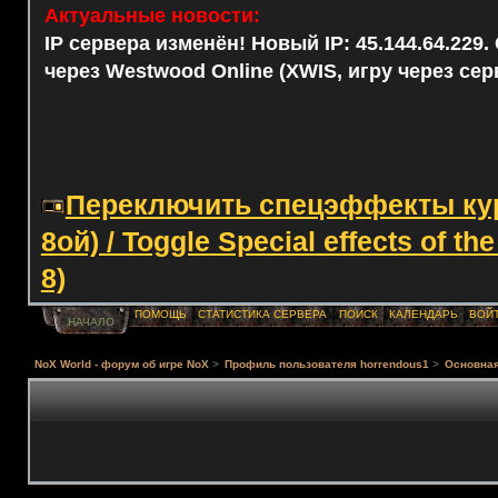
Актуальные новости:
IP сервера изменён! Новый IP: 45.144.64.229
через Westwood Online (XWIS, игру через сер
Переключить спецэффекты курс
8ой) / Toggle Special effects of th
8)
ПОМОЩЬ
СТАТИСТИКА СЕРВЕРА
ПОИСК
КАЛЕНДАРЬ
ВОЙ
НАЧАЛО
NoX World - форум об игре NoX
>
Профиль пользователя horrendous1
>
Основна