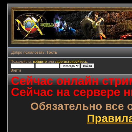
Добро пожаловать,
Гость
Пожалуйста,
войдите
или
зарегистрируйтесь
.
Войти
Сейчас онлайн стрим
Сейчас на сервере н
Обязательно все 
Правил