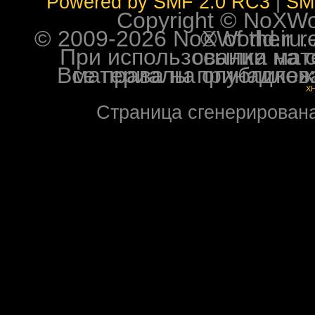
Powered by SMF 2.0 RC3
|
SM
Copyright © NoXWorl
© 2009-2026 NoXWorld.ru. All image
При использовании материалов ф
Все права на опубликованные на форуме NoXW
X
Страница сгенерирована 