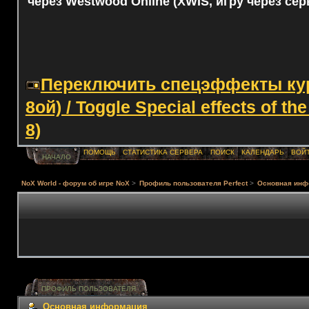
через Westwood Online (XWIS, игру через сер
Переключить спецэффекты курс
8ой) / Toggle Special effects of th
8)
ПОМОЩЬ
СТАТИСТИКА СЕРВЕРА
ПОИСК
КАЛЕНДАРЬ
ВОЙ
НАЧАЛО
NoX World - форум об игре NoX
>
Профиль пользователя Perfect
>
Основная инф
ПРОФИЛЬ ПОЛЬЗОВАТЕЛЯ
Основная информация