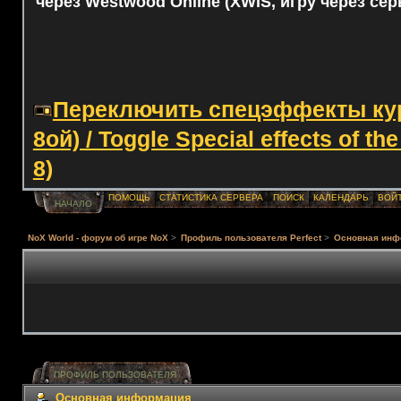
через Westwood Online (XWIS, игру через сер
Переключить спецэффекты курс
8ой) / Toggle Special effects of th
8)
ПОМОЩЬ
СТАТИСТИКА СЕРВЕРА
ПОИСК
КАЛЕНДАРЬ
ВОЙ
НАЧАЛО
NoX World - форум об игре NoX
>
Профиль пользователя Perfect
>
Основная инф
ПРОФИЛЬ ПОЛЬЗОВАТЕЛЯ
Основная информация