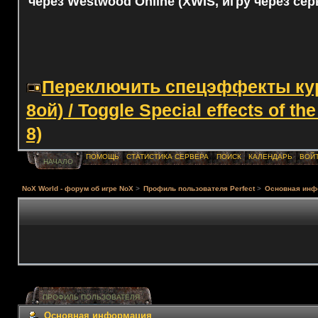
через Westwood Online (XWIS, игру через сер
Переключить спецэффекты курс
8ой) / Toggle Special effects of th
8)
ПОМОЩЬ
СТАТИСТИКА СЕРВЕРА
ПОИСК
КАЛЕНДАРЬ
ВОЙ
НАЧАЛО
NoX World - форум об игре NoX
>
Профиль пользователя Perfect
>
Основная инф
ПРОФИЛЬ ПОЛЬЗОВАТЕЛЯ
Основная информация