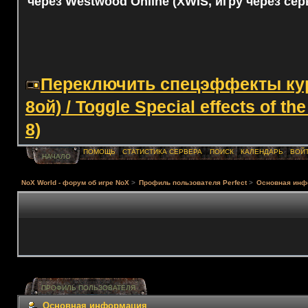
через Westwood Online (XWIS, игру через сер
Переключить спецэффекты курс
8ой) / Toggle Special effects of th
8)
ПОМОЩЬ
СТАТИСТИКА СЕРВЕРА
ПОИСК
КАЛЕНДАРЬ
ВОЙ
НАЧАЛО
NoX World - форум об игре NoX
>
Профиль пользователя Perfect
>
Основная инф
ПРОФИЛЬ ПОЛЬЗОВАТЕЛЯ
Основная информация