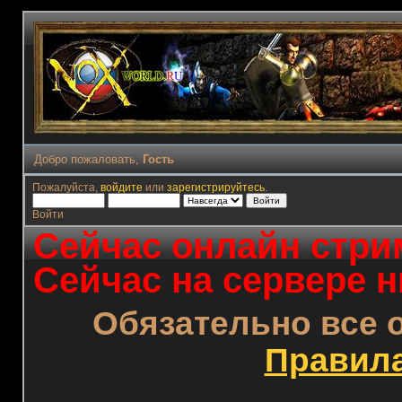
Добро пожаловать,
Гость
Пожалуйста,
войдите
или
зарегистрируйтесь
.
Войти
Сейчас онлайн стрим
Сейчас на сервере н
Обязательно все 
Правил