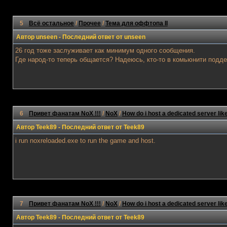
5
Всё остальное
/
Прочее
/
Тема для оффтопа II
Автор
unseen
- Последний ответ от
unseen
26 год тоже заслуживает как минимум одного сообщения.
Где народ-то теперь общается? Надеюсь, кто-то в комьюнити подде
6
Привет фанатам NoX !!!
/
NoX
/
How do i host a dedicated server lik
Автор
Teek89
- Последний ответ от
Teek89
i run noxreloaded.exe to run the game and host.
7
Привет фанатам NoX !!!
/
NoX
/
How do i host a dedicated server lik
Автор
Teek89
- Последний ответ от
Teek89