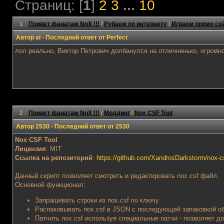
Страниц: [
1
]
2
3
...
10
1
Привет фанатам NoX !!!
/
Рубаем по интернету
/
Играем прямо се
Автор
ai
- Последний ответ от
Perfect
лол реально, Виктор Петрович долбанулся на отличненько, огромно
2
Привет фанатам NoX !!!
/
Моддинг
/
Nox CSF Tool
Автор
2530
- Последний ответ от
2530
Nox CSF Tool
Лицензия
: MIT
Ссылка на репозиторий
:
https://github.com/XandrosDarkstorm/nox-cs
Данный скрипт позволяет смотреть и редактировать nox.csf файл.
Основной функционал:
Запрашивать строки из nox.csf по ключу
Распаковывать nox.csf в JSON с последующей запаковкой о
Патчить nox.csf используя специальные патчи - позволяет до