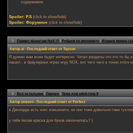
содержимое.
Spoiler: P.S
(click to show/hide)
Spoiler: Форумное
(click to show/hide)
3
Привет фанатам NoX !!!
/
Рубаем по интернету
/
Играем прямо се
Автор
ai
- Последний ответ от
Tayson
Я думаю вам всем будет интересно. Читал разделы что кто то бы хо
нашел.. в браузерных играх игру NOX, вот чего чего а точно этого 
4
Всё остальное
/
Прочее
/
Тема для оффтопа II
Автор
unseen
- Последний ответ от
Perfect
в Дискорде есть нокс комьюнити, но оно тоже довольно-таки тухло
у тебя белая краска для буков закончилась? )