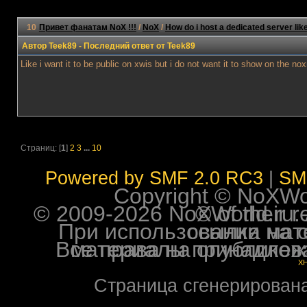
10
Привет фанатам NoX !!!
/
NoX
/
How do i host a dedicated server lik
Автор
Teek89
- Последний ответ от
Teek89
Like i want it to be public on xwis but i do not want it to show on the 
Страниц: [
1
]
2
3
...
10
Powered by SMF 2.0 RC3
|
SM
Copyright © NoXWorl
© 2009-2026 NoXWorld.ru. All image
При использовании материалов ф
Все права на опубликованные на форуме NoXW
X
Страница сгенерирована 