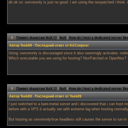
ah ok so -serveronly is just no good. i am using the noxpatched i think. 
8
Привет фанатам NoX !!!
/
NoX
/
How do i host a dedicated server lik
Автор
Teek89
- Последний ответ от
KirConjurer
Using -serveronly is discouraged since it also seemingly activates -nol
Which executable you are using for hosting? NoxPatched or OpenNox?
9
Привет фанатам NoX !!!
/
NoX
/
How do i host a dedicated server lik
Автор
Teek89
- Последний ответ от
Teek89
I just switched to a bare-metal server and i discovered that i can host n
before with a VPS it actually ran with extreme lag when hosting normally
But hosting as serveronly/true headless still causes the server to run i