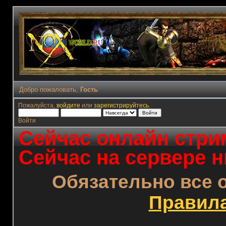
Добро пожаловать,
Гость
Пожалуйста,
войдите
или
зарегистрируйтесь
.
Войти
Сейчас онлайн стрим
Сейчас на сервере н
Обязательно все 
Правил