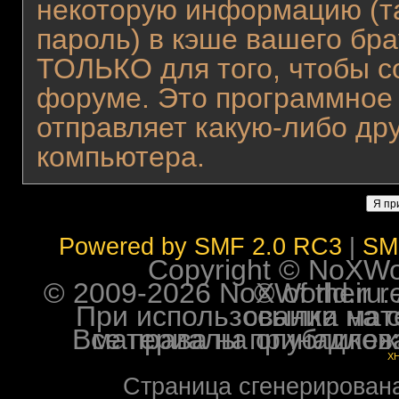
некоторую информацию (та
пароль) в кэше вашего бра
ТОЛЬКО для того, чтобы с
форуме. Это программное 
отправляет какую-либо д
компьютера.
Powered by SMF 2.0 RC3
|
SM
Copyright © NoXWorl
© 2009-2026 NoXWorld.ru. All image
При использовании материалов ф
Все права на опубликованные на форуме NoXW
X
Страница сгенерирована 