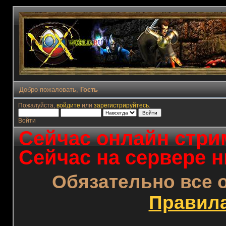
Добро пожаловать,
Гость
Пожалуйста,
войдите
или
зарегистрируйтесь
.
Войти
Сейчас онлайн стрим
Сейчас на сервере н
Обязательно все 
Правил