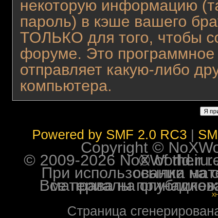
некоторую информацию (та
пароль) в кэше вашего бра
ТОЛЬКО для того, чтобы с
форуме. Это программное 
отправляет какую-либо д
компьютера.
Powered by SMF 2.0 RC3
|
SM
Copyright © NoXWorl
© 2009-2026 NoXWorld.ru. All image
При использовании материалов ф
Все права на опубликованные на форуме NoXW
X
Страница сгенерирована 