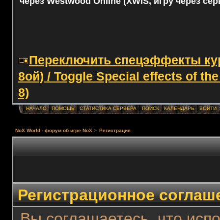
через Westwood Online (XWIS, игру через сер
Переключить спецэффекты курс
8ой) / Toggle Special effects of th
8)
НАЧАЛО
ПОМОЩЬ
СТАТИСТИКА СЕРВЕРА
ПОИСК
КАЛЕНДАРЬ
ВОЙТИ
NoX World - форум об игре NoX
>
Регистрация
Регистрационное соглаш
Вы соглашаетесь, что испо