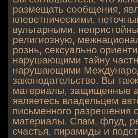
размещать сообщения, яв
клеветническими, неточны
вульгарными, непристойн
религиозную, межнациона
рознь, сексуально ориент
нарушающими тайну частн
нарушающими Международ
законодательство. Вы так
материалы, защищенные а
являетесь владельцем авто
письменного разрешения о
материалы. Спам, флуд, р
счастья, пирамиды и подс