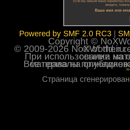
Если Вы забыли Ваши параметры входа
введите, пожалу
Ваше имя или emai
Powered by SMF 2.0 RC3
|
SM
Copyright © NoXWorl
© 2009-2026 NoXWorld.ru. All image
При использовании материалов ф
Все права на опубликованные на форуме NoXW
X
Страница сгенерирована