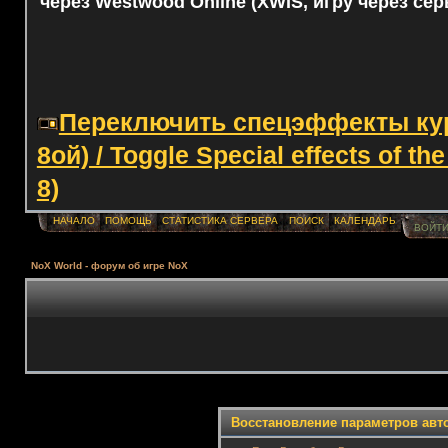
через Westwood Online (XWIS, игру через сер
Переключить спецэффекты курс
8ой) / Toggle Special effects of th
8)
НАЧАЛО
ПОМОЩЬ
СТАТИСТИКА СЕРВЕРА
ПОИСК
КАЛЕНДАРЬ
ВОЙТ
NoX World - форум об игре NoX
Восстановление параметров авт