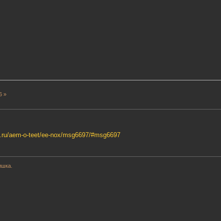
6 »
ld.ru/aem-o-teet/ee-nox/msg6697/#msg6697
ишка.