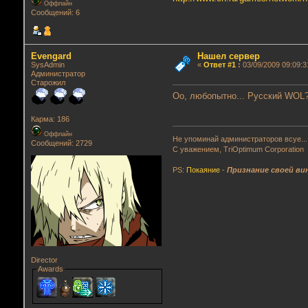
Оффлайн
Сообщений: 6
Evengard
Нашел сервер
SysAdmin
«
Ответ #1
:
03/09/2009 09:09:3
Администратор
Старожил
Оо, любопытно... Русский WOL?
Карма: 186
Оффлайн
Не упоминай администраторов всуе...
Сообщений: 2729
С уважением, TriOptimum Corporation
PS:
Покаяние
-
Признание своей ви
Director
Awards