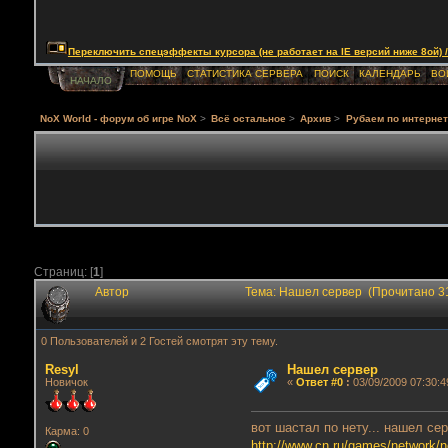
Переключить спецэффекты курсора (не работает на IE версий ниже 8ой) / Togg
ПОМОЩЬ
СТАТИСТИКА СЕРВЕРА
ПОИСК
КАЛЕНДАРЬ
ВО
НАЧАЛО
NoX World - форум об игре NoX
>
Всё остальное
>
Архив
>
Рубаем по интернет
Страниц: [
1
]
Автор
Тема: Нашел сервер (Прочитано 3
0 Пользователей и 2 Гостей смотрят эту тему.
Resyl
Нашел сервер
Новичок
«
Ответ #0
:
03/09/2009 07:30:4
вот шастал по нету... нашел сер
Карма: 0
http://www.cn.ru/games/network/n