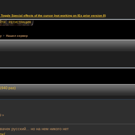
le Special effects of the cursor (not working on IEs prior version 8)
ЙТИ
РЕГИСТРАЦИЯ
у
>
Нашел сервер
1940 раз)
9 »
вачек русский... но на нем никого нет
ox/