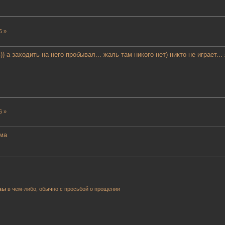
6 »
 а заходить на него пробывал... жаль там никого нет) никто не играет..
6 »
ьма
ны
в чем-либо, обычно с просьбой о прощении