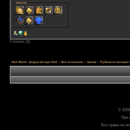
Awards
Страниц: [
1
]
NoX World - форум об игре NoX
>
Всё остальное
>
Архив
>
Рубаем по интернет
© 2009
При 
Все права на о