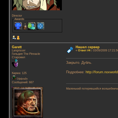
Director
Awards
Garett
Нашел сервер
Langrisser
«
Ответ #4
:
03/09/2009 17:21:5
Гильдия The Pinnacle
Старожил
Закрыто. Дубль.
Подробнее:
http://forum.noxwor
Карма: 125
Оффлайн
Сообщений: 667
Маленький потерявшийся волшебнич