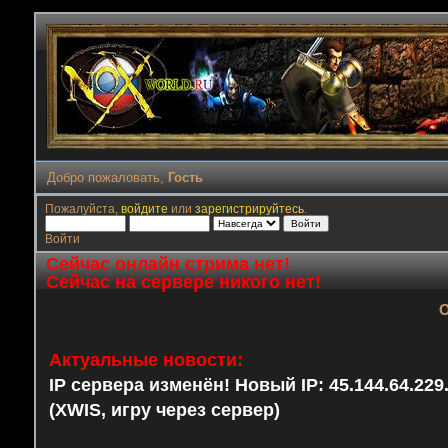
Добро пожаловать,
Гость
Пожалуйста,
войдите
или
зарегистрируйтесь
.
Войти
Сейчас онлайн стрима нет!
Сейчас на сервере никого нет!
О
Актуальные новости:
IP сервера изменён! Новый IP: 45.144.64.22
(XWIS, игру через сервер)