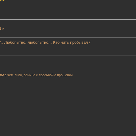
1 »
.. Любопытно, любопытно... Кто нить пробывал?
ны
в чем-либо, обычно с просьбой о прощении