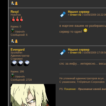
Resyl
Нашел сервер
Новичок
«
Ответ #2
:
03/09/2009 16:22:0
в жаргоне вашем не разбираюсь))
Карма: 0
сервер то один!
Оффлайн
Сообщений: 6
Evengard
Нашел сервер
SysAdmin
«
Ответ #3
:
03/09/2009 17:08:5
Администратор
Старожил
спс за инфу... интересно... вес
Карма: 186
Оффлайн
Не упоминай администраторов всуе...
Сообщений: 2729
С уважением, TriOptimum Corporation
PS:
Покаяние
-
Признание своей ви