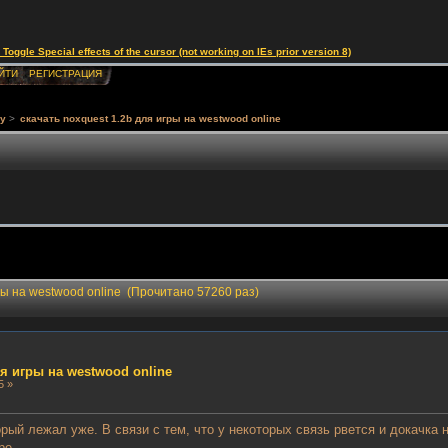
le Special effects of the cursor (not working on IEs prior version 8)
ЙТИ
РЕГИСТРАЦИЯ
у
>
скачать noxquest 1.2b для игры на westwood online
гры на westwood online (Прочитано 57260 раз)
ля игры на westwood online
5 »
орый лежал уже. В связи с тем, что у некоторых связь рвется и докачк
ре