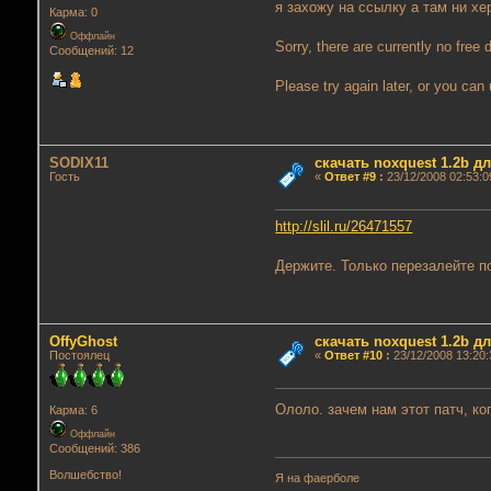
я захожу на ссылку а там ни хе
Карма: 0
Оффлайн
Sorry, there are currently no free 
Сообщений: 12
Please try again later, or you ca
SODIX11
скачать noxquest 1.2b д
Гость
«
Ответ #9
:
23/12/2008 02:53:0
http://slil.ru/26471557
Держите. Только перезалейте п
OffyGhost
скачать noxquest 1.2b д
Постоялец
«
Ответ #10
:
23/12/2008 13:20:
Ололо. зачем нам этот патч, к
Карма: 6
Оффлайн
Сообщений: 386
Волшебство!
Я на фаерболе