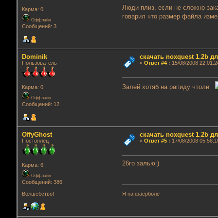
Люди плиз, если не сложно зак
Карма: 0
говарил что размер файла измен
Оффлайн
Сообщений: 3
Dominik
скачать noxquest 1.2b д
Пользователь
«
Ответ #4
:
15/08/2008 22:01:2
Залей хотяб на рапиду чтоли
Карма: 0
Оффлайн
Сообщений: 12
OffyGhost
скачать noxquest 1.2b д
Постоялец
«
Ответ #5
:
17/08/2008 05:58:1
26го залью:)
Карма: 6
Оффлайн
Сообщений: 386
Я на фаерболе
Волшебство!