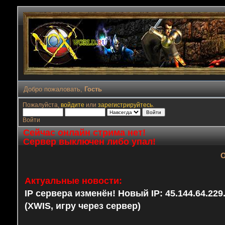
Добро пожаловать,
Гость
Пожалуйста,
войдите
или
зарегистрируйтесь
.
Войти
Сейчас онлайн стрима нет!
Сервер выключен либо упал!
О
Актуальные новости:
IP сервера изменён! Новый IP: 45.144.64.22
(XWIS, игру через сервер)