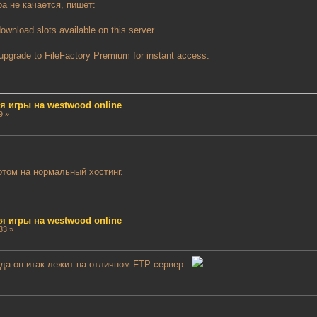
ра не качается, пишет:
download slots available on this server.
n upgrade to FileFactory Premium for instant access.
ля игры на westwood online
9 »
отом на нормальный хостинг.
ля игры на westwood online
33 »
огда он итак лежит на отличном FTP-сервер