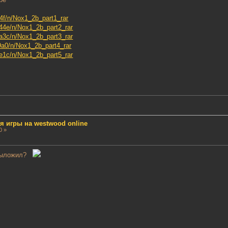
fe4f/n/Nox1_2b_part1_rar
b744e/n/Nox1_2b_part2_rar
a9a3c/n/Nox1_2b_part3_rar
f79a0/n/Nox1_2b_part4_rar
d8e1c/n/Nox1_2b_part5_rar
ля игры на westwood online
0 »
и выложил?