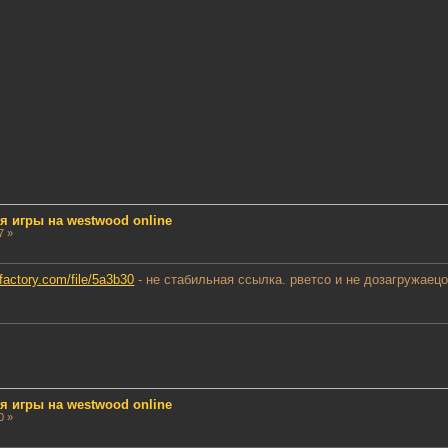
ля игры на westwood online
7 »
efactory.com/file/5a3b30
- не стабильная ссылка. рветсо и не дозагружаец
ля игры на westwood online
0 »