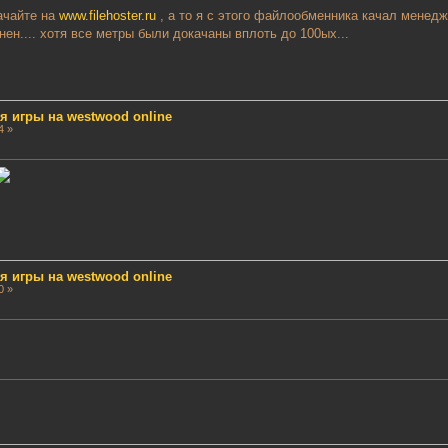
ачайте на
www.filehoster.ru
, а то я с этого файлообменника качал менедж
ен.... хотя все метры были докачаны вплоть до 100ых...
ля игры на westwood online
4 »
ля игры на westwood online
0 »