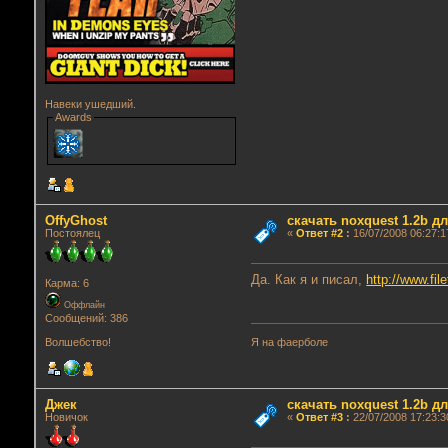
Навеки ушедший.
Awards
OffyGhost
скачать noxquest 1.2b д
Постоялец
«
Ответ #2
:
16/07/2008 06:27:1
Да. Как я и писал,
http://www.fil
Карма: 6
Оффлайн
Сообщений: 386
Я на фаерболе
Волшебство!
Джек
скачать noxquest 1.2b д
Новичок
«
Ответ #3
:
22/07/2008 17:23:3