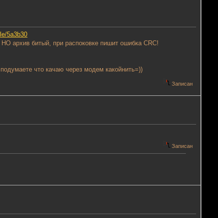
ile/5a3b30
 НО архив битый, при распоковке пишит ошибка CRC!
 подумаете что качаю через модем какойнить=))
Записан
Записан