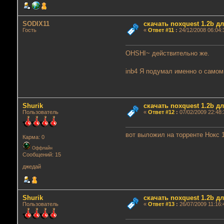
SODIX11
скачать noxquest 1.2b д
Гость
«
Ответ #11
:
24/12/2008 06:04:
OHSHI~ действительно же.
inb4 Я подумал именно о самом
Shurik
скачать noxquest 1.2b д
Пользователь
«
Ответ #12
:
07/02/2009 22:48:
вот выложил на торренте Нокс 1
Карма: 0
Оффлайн
Сообщений: 15
джедай
Shurik
скачать noxquest 1.2b д
Пользователь
«
Ответ #13
:
26/07/2009 11:16: