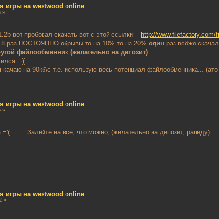
ля игры на westwood online
8 »
.2b вот пробовал скачать вот с этой ссылки -
http://www.filefactory.com/f
л 8 раз ПОСТОЯННО обрывы то на 10% то на 20%
один
раз всёже скачал
другой файлообменник (желательно на депозит)
ился...((
 качаю на 90кб\с т.е. использую весь потенциал файлообменника... (ато
ля игры на westwood online
8 »
='( . . . Залейте на все, что можно, (желательно на депозит, рапиду)
ля игры на westwood online
2 »