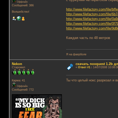
Оффлайн
Сообщений: 386
http://www.filefactory.com/file/bf
Волшебство!
http://www.filefactory.com/file/6
http://www.filefactory.com/file/0
http://www.filefactory.com/file/0
http://www.filefactory.com/file/9
Каждая часть по 48 метров
Я на фаерболе
Nekon
скачать noxquest 1.2b д
Старожил
«
Ответ #1
:
14/07/2008 10:08:0
Ты что целый нокс разрезал 
Карма: 41
Оффлайн
Сообщений: 772