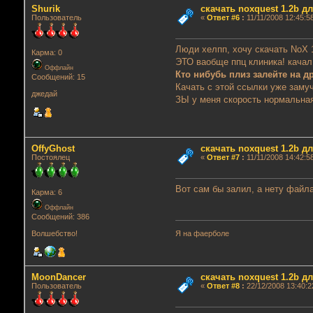
Shurik
скачать noxquest 1.2b д
Пользователь
«
Ответ #6
:
11/11/2008 12:45:5
Люди хелпп, хочу скачать NoX 1
Карма: 0
ЭТО ваобще ппц клиника! кача
Оффлайн
Кто нибубь плиз залейте на 
Сообщений: 15
Качать с этой ссылки уже замуч
джедай
ЗЫ у меня скорость нормальная
OffyGhost
скачать noxquest 1.2b д
Постоялец
«
Ответ #7
:
11/11/2008 14:42:5
Вот сам бы залил, а нету файла 
Карма: 6
Оффлайн
Сообщений: 386
Я на фаерболе
Волшебство!
MoonDancer
скачать noxquest 1.2b д
Пользователь
«
Ответ #8
:
22/12/2008 13:40:2