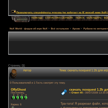
Переключить спецэффекты курсора (не работает на IE версий ниже 8ой) / Togg
ПОМОЩЬ
СТАТИСТИКА СЕРВЕРА
ПОИСК
КАЛЕНДАРЬ
ВО
НАЧАЛО
NoX World - форум об игре NoX
>
Всё остальное
>
Архив
>
Рубаем по интернет
Страниц: [
1
]
Автор
Тема: скачать noxquest 1.2b для и
0 Пользователей и 1 Гость смотрят эту тему.
OffyGhost
скачать noxquest 1.2b д
Постоялец
«
Ответ #0
:
08/07/2008 13:35:0
Тра-тата! Я разрезал файл, кот
Карма: 6
с буржуями на пиратском серве