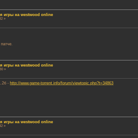
ля игры на westwood online
32 »
 патче.
ля игры на westwood online
30 »
.2б -
http://www.game-torrent.info/forum/viewtopic.php?t=34863
ля игры на westwood online
42 »