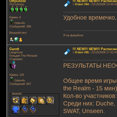
OffyGhost
!!! NEW!!! NEW!!! Распис
Постоялец
«
Ответ #94
:
22/10/2008 13:44:41
Удобное времечко
Карма: 6
Оффлайн
Сообщений: 386
Волшебство!
Я на фаерболе
Garett
!!! NEW!!! NEW!!! Распис
Langrisser
«
Ответ #95
:
22/10/2008 17:41:47
Гильдия The Pinnacle
Старожил
РЕЗУЛЬТАТЫ НЕО
Карма: 125
Общее время игры: ~ 
Оффлайн
Сообщений: 667
the Realm - 15 ми
Awards
Кол-во участников
Среди них: Duche, E
SWAT, Unseen.