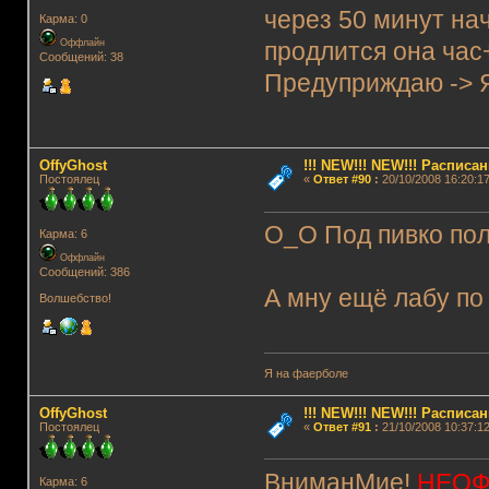
через 50 минут на
Карма: 0
Оффлайн
продлится она час
Сообщений: 38
Предуприждаю ->
OffyGhost
!!! NEW!!! NEW!!! Распис
Постоялец
«
Ответ #90
:
20/10/2008 16:20:17
О_О Под пивко пол
Карма: 6
Оффлайн
Сообщений: 386
А мну ещё лабу по
Волшебство!
Я на фаерболе
OffyGhost
!!! NEW!!! NEW!!! Распис
Постоялец
«
Ответ #91
:
21/10/2008 10:37:12
ВниманМие!
НЕОФ
Карма: 6