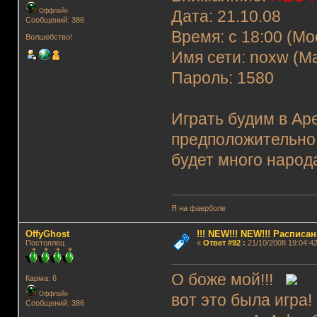
Оффлайн
Дата: 21.10.08
Сообщений: 386
Время: с 18:00 (М
Волшебство!
Имя сети: noxw (
Пароль: 1580
Играть будим в Аре
предположительно
будет много народ
Я на фаерболе
OffyGhost
!!! NEW!!! NEW!!! Распис
Постоялец
«
Ответ #92
:
21/10/2008 19:04:42
О боже мой!!!
Карма: 6
Оффлайн
вот это была игра!
Сообщений: 386