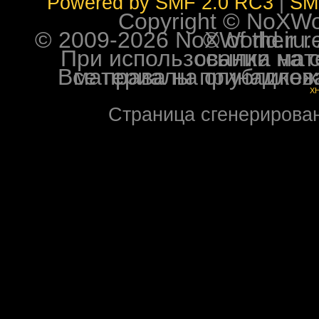
Powered by SMF 2.0 RC3
|
SM
Copyright © NoXWorl
© 2009-2026 NoXWorld.ru. All image
При использовании материалов ф
Все права на опубликованные на форуме NoXW
X
Страница сгенерирована