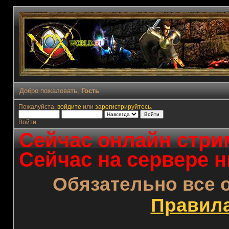
Добро пожаловать,
Гость
Пожалуйста,
войдите
или
зарегистрируйтесь
.
Войти
Сейчас онлайн стрим
Сейчас на сервере н
Обязательно все 
Правил