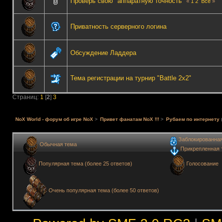
Проверь свою "аппаратную точность"
«
1
2
Все
»
Приватность серверного логина
Обсуждение Ладдера
Тема регистрации на турнир "Battle 2x2"
Страниц:
1
[
2
]
3
NoX World - форум об игре NoX
>
Привет фанатам NoX !!!
>
Рубаем по интернету
Заблокированна
Обычная тема
Прикрепленная 
Голосование
Популярная тема (более 25 ответов)
Очень популярная тема (более 50 ответов)