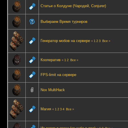
Статьи о Колдуне (Чародей, Conjurer)
Выбираем Время турниров
Генератор мобов на сервере
«
1
2
3
Все
»
Кооператив
«
1
2
Все
»
FPS-limit на сервере
Nox MultiHack
Магия
«
1
2
3
4
Все
»