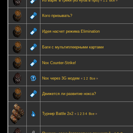
Из варяг в греки (из нуба в про)
«
1
2
Все
»
Кого призывать?
Идея насчет режима Elimination
Баги с мультиплеерными картами
Nox Counter-Strike!
Nox через 3G модем
«
1
2
Все
»
Движется ли развитие нокса?
Турнир Battle 2x2
«
1
2
3
4
Все
»