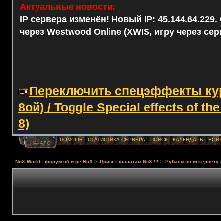
Актуальные новости:
IP сервера изменён! Новый IP: 45.144.64.229
через Westwood Online (XWIS, игру через сер
Переключить спецэффекты курс
8ой) / Toggle Special effects of th
8)
ПОМОЩЬ
СТАТИСТИКА СЕРВЕРА
ПОИСК
КАЛЕНДАРЬ
ВОЙ
НАЧАЛО
NoX World - форум об игре NoX
>
Привет фанатам NoX !!!
>
Рубаем по интернету