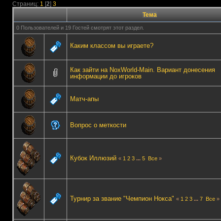
Страниц:
1
[
2
]
3
Тема
0 Пользователей и 19 Гостей смотрят этот раздел.
Каким классом вы играете?
Как зайти на NoxWorld-Main. Вариант донесения
информации до игроков
Матч-апы
Вопрос о меткости
Кубок Иллюзий
«
1
2
3
...
5
Все
»
Турнир за звание "Чемпион Нокса"
«
1
2
3
...
7
Все
»