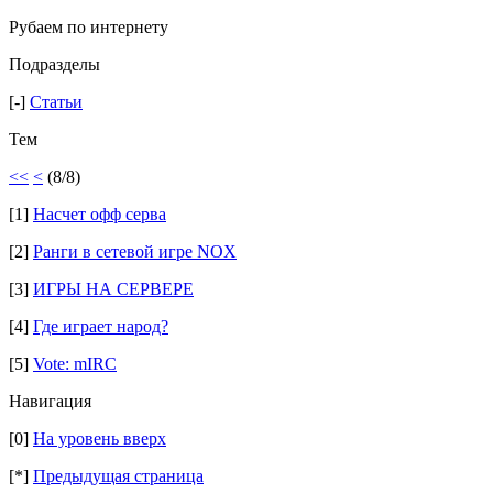
Рубаем по интернету
Подразделы
[-]
Статьи
Тем
<<
<
(8/8)
[1]
Насчет офф серва
[2]
Ранги в сетевой игре NOX
[3]
ИГРЫ НА СЕРВЕРЕ
[4]
Где играет народ?
[5]
Vote: mIRC
Навигация
[0]
На уровень вверх
[*]
Предыдущая страница