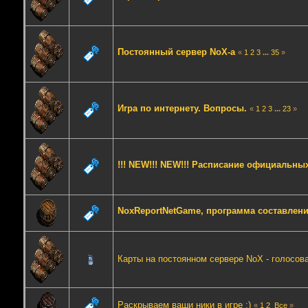
Постоянный сервер NoX-а
«
1
2
3
...
35
»
Игра по интернету. Вопросы.
«
1
2
3
...
23
»
!!! NEW!!! NEW!!! Расписание официальны
NoxReportNetGame, программа составлени
Карты на постоянном сервере NoX - голосов
Раскрываем ваши ники в игре :)
«
1
2
Все
»