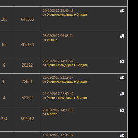
30/03/2017 15:46:42
от
Урчин-флудераст-Владик
185
646655
06/03/2017 06:08:11
от
Schizz
98
480124
25/02/2017 14:36:24
9
28192
от
Урчин-флудераст-Владик
22/02/2017 22:19:27
8
72951
от
Урчин-флудераст-Владик
21/02/2017 22:49:49
4
52102
от
Урчин-флудераст-Владик
20/02/2017 14:33:52
от
Norten
274
592912
18/01/2017 17:44:59