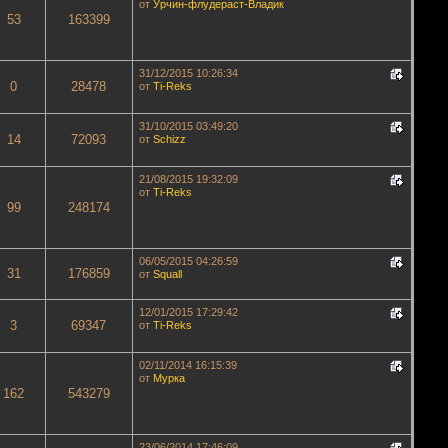
от
Урчин-флудераст-Владик
53
163399
31/12/2015 10:26:34
0
28478
от
Ti-Reks
31/10/2015 03:49:20
14
72093
от
Schizz
21/08/2015 19:32:09
от
Ti-Reks
99
248174
06/05/2015 04:26:59
31
176859
от
Squall
12/01/2015 17:29:42
3
69347
от
Ti-Reks
02/11/2014 16:15:39
от
Мурка
162
543279
23/06/2014 17:46:09