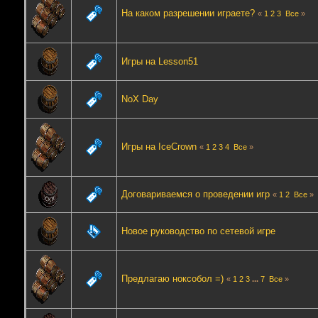
На каком разрешении играете?
«
1
2
3
Все
»
Игры на Lesson51
NoX Day
Игры на IceCrown
«
1
2
3
4
Все
»
Договариваемся о проведении игр
«
1
2
Все
»
Новое руководство по сетевой игре
Предлагаю ноксобол =)
«
1
2
3
...
7
Все
»