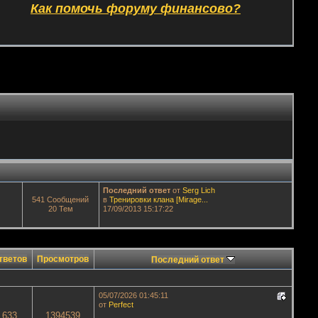
Как помочь форуму финансово?
Последний ответ
от
Serg Lich
541 Сообщений
в
Тренировки клана [Mirage...
20 Тем
17/09/2013 15:17:22
тветов
Просмотров
Последний ответ
05/07/2026 01:45:11
от
Perfect
633
1394539