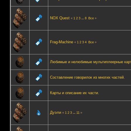
NOX Quest
«
1
2
3
...
8
Все
»
Frag-Machine
«
1
2
3
4
Все
»
Любимые и нелюбимые мультиплеерные кар
Составление говорилок из многих частей.
Карты и описание их части.
Дуэли
«
1
2
3
...
11
»