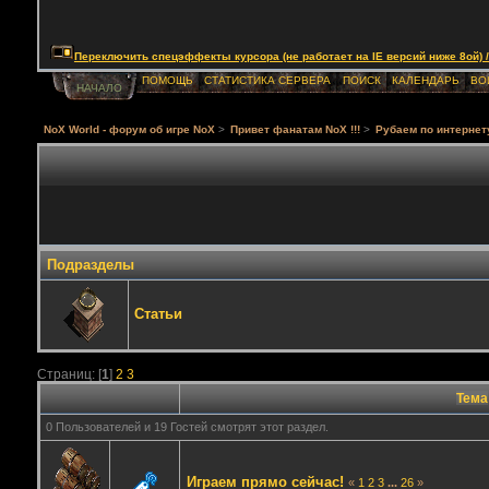
Переключить спецэффекты курсора (не работает на IE версий ниже 8ой) / Togg
ПОМОЩЬ
СТАТИСТИКА СЕРВЕРА
ПОИСК
КАЛЕНДАРЬ
ВО
НАЧАЛО
NoX World - форум об игре NoX
>
Привет фанатам NoX !!!
>
Рубаем по интернет
Подразделы
Статьи
Страниц: [
1
]
2
3
Тема
0 Пользователей и 19 Гостей смотрят этот раздел.
Играем прямо сейчас!
«
1
2
3
...
26
»