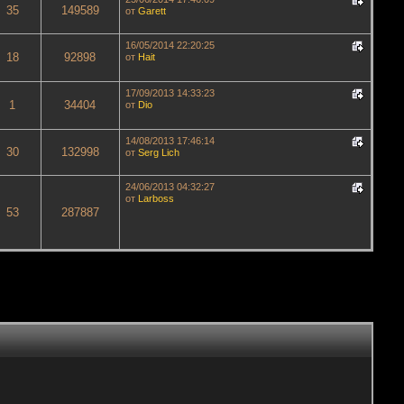
35
149589
от
Garett
16/05/2014 22:20:25
18
92898
от
Hait
17/09/2013 14:33:23
1
34404
от
Dio
14/08/2013 17:46:14
30
132998
от
Serg Lich
24/06/2013 04:32:27
от
Lаrboss
53
287887