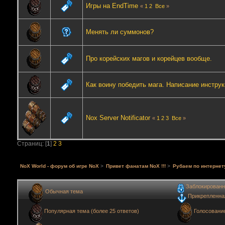
Игры на EndTime
«
1
2
Все
»
Менять ли суммонов?
Про корейских магов и корейцев вообще.
Как воину победить мага. Написание инструк
Nox Server Notificator
«
1
2
3
Все
»
Страниц: [
1
]
2
3
NoX World - форум об игре NoX
>
Привет фанатам NoX !!!
>
Рубаем по интернет
Заблокированн
Обычная тема
Прикрепленна
Голосовани
Популярная тема (более 25 ответов)