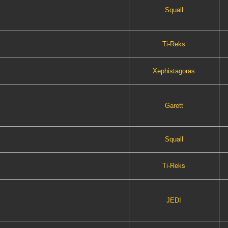
Squall
Ti-Reks
Xephistagoras
Garett
Squall
Ti-Reks
JEDI