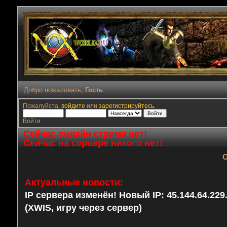
Добро пожаловать,
Гость
Пожалуйста,
войдите
или
зарегистрируйтесь
.
Войти
Сейчас онлайн стрима нет!
Сейчас на сервере никого нет!
О
Актуальные новости:
IP сервера изменён! Новый IP: 45.144.64.22
(XWIS, игру через сервер)