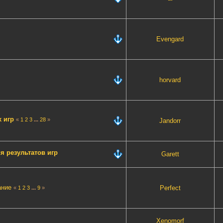
Evengard
horvard
х игр
«
1
2
3
...
28
»
Jandorr
я результатов игр
Garett
ание
Perfect
«
1
2
3
...
9
»
Xenomorf