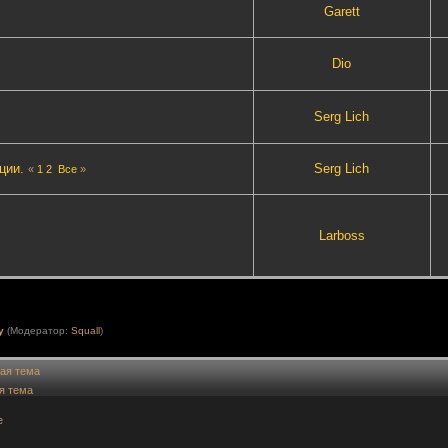
Garett
Dio
Serg Lich
ции.
Serg Lich
«
1
2
Все
»
Lаrboss
у
(Модератор:
Squall
)
ая тема
я тема
е