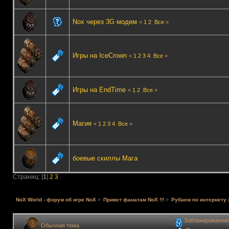
Nox через 3G модем
«
1
2
Все
»
Игры на IceCrown
«
1
2
3
4
Все
»
Игры на EndTime
«
1
2
Все
»
Магия
«
1
2
3
4
Все
»
боевые скиллы Мага
Страниц: [
1
]
2
3
NoX World - форум об игре NoX
>
Привет фанатам NoX !!!
>
Рубаем по интернету
Заблокированна
Обычная тема