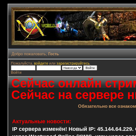
Добро пожаловать,
Гость
Пожалуйста,
войдите
или
зарегистрируйтесь
.
Войти
Сейчас онлайн стрим
Сейчас на сервере н
Обязательно все ознако
Актуальные новости:
IP сервера изменён! Новый IP: 45.144.64.229