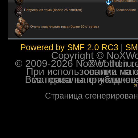
Прикрепленная 
Голосование
Популярная тема (более 25 ответов)
Очень популярная тема (более 50 ответов)
Powered by SMF 2.0 RC3
|
SM
Copyright © NoXWorl
© 2009-2026 NoXWorld.ru. All image
При использовании материалов ф
Все права на опубликованные на форуме NoXW
X
Страница сгенерирована