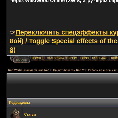
через Westwood Online (XWIS, игру через сер
Переключить спецэффекты курс
8ой) / Toggle Special effects of th
8)
ПОМОЩЬ
СТАТИСТИКА СЕРВЕРА
ПОИСК
КАЛЕНДАРЬ
ВОЙ
НАЧАЛО
NoX World - форум об игре NoX
>
Привет фанатам NoX !!!
>
Рубаем по интернету
Подразделы
Статьи