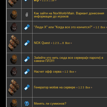
игр
«
1
2
3
...
28
»
Как зайти на NoxWorld-Main. Вариант донесения
информации до игроков
"Люди X" или "Когда все это кончится?"
«
1
2
Все
NOX Quest
«
1
2
3
...
8
Все
»
Забейте кто нить сюда все сервера(и пароли) в
хамачи ПЛЗ!!!
Насчет офф серва
«
1
2
Все
»
Генератор мобов на сервере
«
1
2
3
Все
»
Менять ли суммонов?