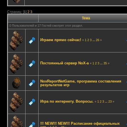
Страниц: [
1
]
2
3
Тема
0 Пользователей и 17 Гостей смотрят этот раздел.
Играем прямо сейчас!
«
1
2
3
...
26
»
Постоянный сервер NoX-а
«
1
2
3
...
35
»
NoxReportNetGame, программа составления
результатов игр
Игра по интернету. Вопросы.
«
1
2
3
...
23
»
!!! NEW!!! NEW!!! Расписание официальных