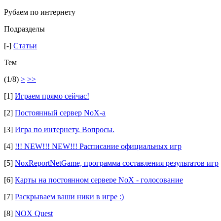
Рубаем по интернету
Подразделы
[-]
Статьи
Тем
(1/8)
>
>>
[1]
Играем прямо сейчас!
[2]
Постоянный сервер NoX-а
[3]
Игра по интернету. Вопросы.
[4]
!!! NEW!!! NEW!!! Расписание официальных игр
[5]
NoxReportNetGame, программа составления результатов игр
[6]
Карты на постоянном сервере NoX - голосование
[7]
Раскрываем ваши ники в игре :)
[8]
NOX Quest