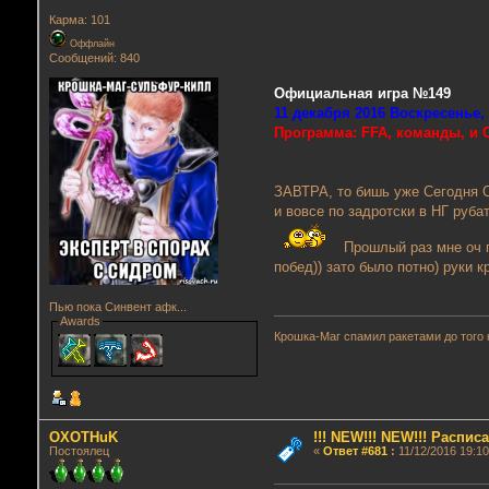
Карма: 101
Оффлайн
Сообщений: 840
Официальная игра №149
11 декабря 2016 Воскресенье,
Программа: FFA, команды, и C
ЗАВТРА, то бишь уже Сегодня Оч
и вовсе по задротски в НГ руба
Прошлый раз мне оч п
побед)) зато было потно) руки 
Пью пока Синвент афк...
Awards
Крошка-Маг спамил ракетами до того 
OXOTHuK
!!! NEW!!! NEW!!! Распи
Постоялец
«
Ответ #681
:
11/12/2016 19:10