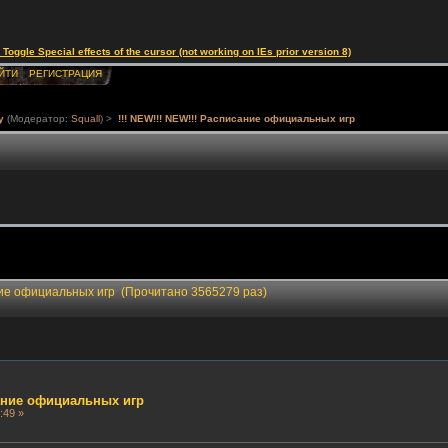
le Special effects of the cursor (not working on IEs prior version 8)
ЙТИ
РЕГИСТРАЦИЯ
у
(Модератор:
Squall
) >
!!! NEW!!! NEW!!! Расписание официальных игр
ание официальных игр (Прочитано 3565279 раз)
сание официальных игр
:49 »