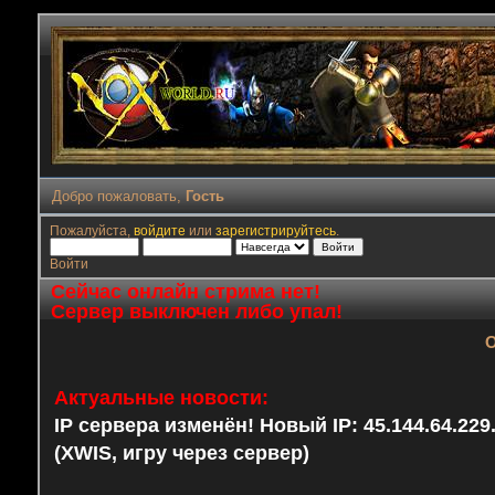
Добро пожаловать,
Гость
Пожалуйста,
войдите
или
зарегистрируйтесь
.
Войти
Сейчас онлайн стрима нет!
Сервер выключен либо упал!
О
Актуальные новости:
IP сервера изменён! Новый IP: 45.144.64.22
(XWIS, игру через сервер)