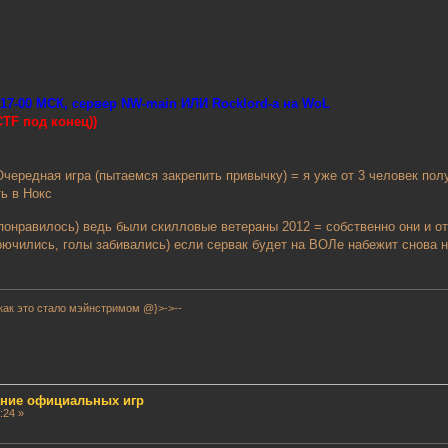
 17-00 МСК, сервер NW-main ИЛИ Rocklord-а на WoL
TF под конец))
ередная игра (пытаемся закрепить привычку) = я уже от 3 человек полу
ть в Нокс
онравилось) ведь были скилловые ветераны 2012 = собственно они и от
крючились, голы забивались) если сервак будет на ВОЛе набежит снова н
как это стало мэйнстримом @}>->--
сание официальных игр
:24 »