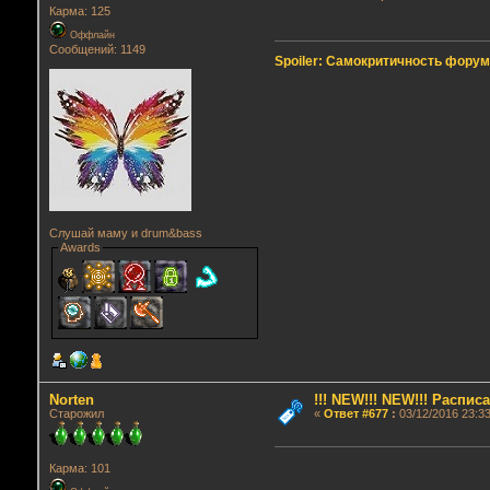
Карма: 125
Оффлайн
Сообщений: 1149
Spoiler: Самокритичность фору
Слушай маму и drum&bass
Awards
Norten
!!! NEW!!! NEW!!! Распи
Старожил
«
Ответ #677
:
03/12/2016 23:33
Карма: 101