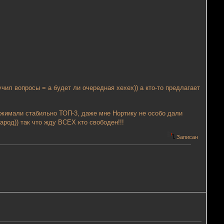
чил вопросы = а будет ли очередная хехех)) а кто-то предлагает
жимали стабильно ТОП-3, даже мне Нортику не особо дали
арод)) так что жду ВСЕХ кто свободен!!!
Записан