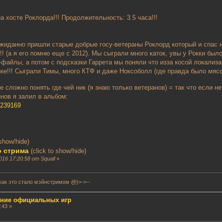
 хосте Роклорда!!! Продолжительность: 3.5 часа!!!
ожиданно пришли старые добрые госу-ветераны Роклорд который и спас на
 (а я его помню еще с 2012). Мы сыграли много каток, увы у Рокки было
-файлы, а потом с подсказки Гаррета мы поняли что изза косой локализа
ке!!! Сыграли Тимы, много КТФ и даже Ноксоболл (где правда было мясо
ще сложно понять где чей ник (я знаю только ветеранов) = так что если
нов я залил в альбом:
6239169
 show/hide)
о стрима
(click to show/hide)
16 17:20:58 от Squall
»
как это стало мэйнстримом @}>->--
сание официальных игр
:43 »