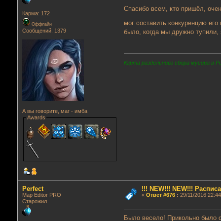
Спасибо всем, кто пришёл, оче
Карма: 172
мог составить конкуренцию его
Оффлайн
Сообщений: 1379
было, когда мы дружно тупили,
Карта раздельного сбора мусора в Р
А вы говорите, маг - имба
Awards
Perfect
!!! NEW!!! NEW!!! Распи
Map Editor PRO
«
Ответ #676
:
29/11/2016 22:44
Старожил
Было весело! Прикольно было с