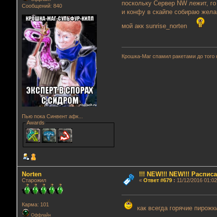
поскольку Сервер NW лежит, го
Сообщений: 840
и конфу в скайпе собираю жела
мой акк sunrise_norten
Крошка-Маг спамил ракетами до того 
Пью пока Синвент афк...
Awards
Norten
!!! NEW!!! NEW!!! Распи
Старожил
«
Ответ #679
:
11/12/2016 01:02
Карма: 101
как всегда горячие пирожки
Оффлайн