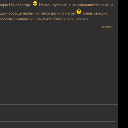
л зарю Ноксворлда
Нортен лукавит: я на большинстве карт не
ародеи вообще необычно легко валили магов
очень смешно
перерыва помериться посохами было очень приятно.
Записан