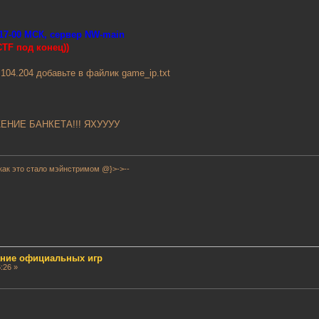
 17-00 МСК, сервер NW-main
TF под конец))
04.204 добавьте в файлик game_ip.txt
НИЕ БАНКЕТА!!! ЯХУУУУ
как это стало мэйнстримом @}>->--
сание официальных игр
:26 »