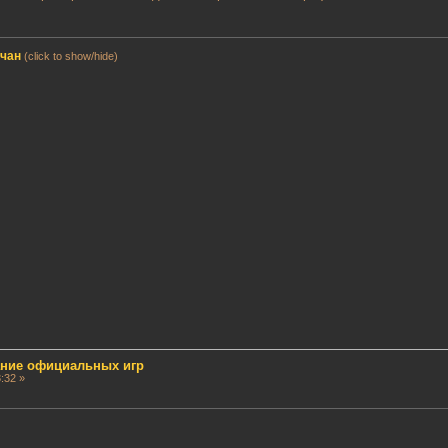
мчан
(click to show/hide)
сание официальных игр
:32 »