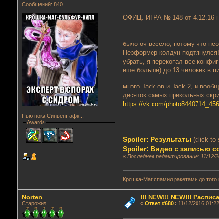
Сообщений: 840
ОФИЦ. ИГРА № 148 от 4.12.16 на
было оч весело, потому что не
Перформер-колдун подтянулся!!!
убрать, я перекопал все конфиг
еще больше) до 13 человек в пи
много Jack-ов и Jack-2, и вооб
десяток самых прикольных скри
https://vk.com/photo8440714_45
Пью пока Синвент афк...
Awards
Spoiler: Результаты
(click to
Spoiler: Видео с записью с
«
Последнее редактирование: 11/12/20
Крошка-Маг спамил ракетами до того 
Norten
!!! NEW!!! NEW!!! Распи
Старожил
«
Ответ #680
:
11/12/2016 01:22