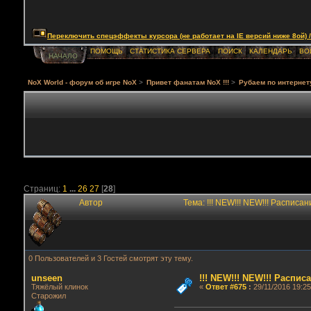
Переключить спецэффекты курсора (не работает на IE версий ниже 8ой) / Togg
ПОМОЩЬ
СТАТИСТИКА СЕРВЕРА
ПОИСК
КАЛЕНДАРЬ
ВО
НАЧАЛО
NoX World - форум об игре NoX
>
Привет фанатам NoX !!!
>
Рубаем по интернет
Страниц:
1
...
26
27
[
28
]
Автор
Тема: !!! NEW!!! NEW!!! Распис
0 Пользователей и 3 Гостей смотрят эту тему.
unseen
!!! NEW!!! NEW!!! Распи
Тяжёлый клинок
«
Ответ #675
:
29/11/2016 19:25
Старожил