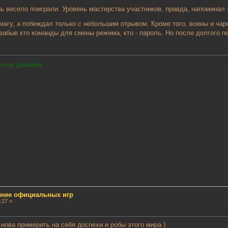
нь весело поиграли. Уровень мастерства участников, правда, напомина
 магу, а побеждал только с небольшим отрывом. Кроме того, воины и ч
 забыв кто команды для смены режима, кто - пароль. Но после долгого 
оссии. Дерзайте.
сание официальных игр
:27 »
нова примерить на себя доспехи и робы этого мира )