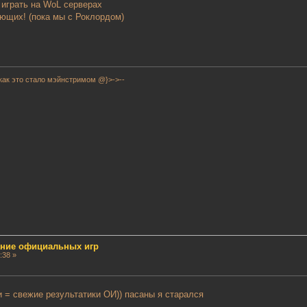
 играть на WoL серверах
ющих! (пока мы с Роклордом)
как это стало мэйнстримом @}>->--
сание официальных игр
:38 »
 = свежие результатики ОИ)) пасаны я старался