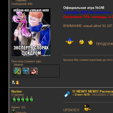
Оффлайн
Сообщений: 840
Официальная игра №148
4 декабря 2016! Воскресенье,
Программа: FFA, команды, и C
ВНИМАНИЕ новый айпи! 91.107.1
ПРОДОЛЖЕ
Крошка-Маг спамил ракетами до того 
Пью пока Синвент афк...
Awards
Norten
!!! NEW!!! NEW!!! Распи
Старожил
«
Ответ #678
:
04/12/2016 17:06
Карма: 101
UPDATE!!!
Оффлайн