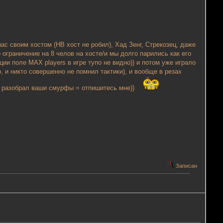
с своим хостом (НВ хост не робил), Хад Зенг, Стрекозец, даже
 ограничение на 8 челов на хосте/и мы долго парились как его
ции поле МАХ players в игре тупо не видно)) и потом уже играло
, и никто совершенно не помнил тактики), и вообще в резах
 не разобрал ваши смурфы = отпишитесь мне))
Записан