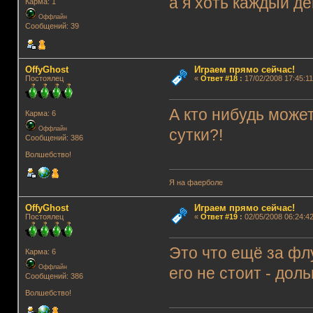
а я хоть каждый де
Карма: 1
Оффлайн
Сообщений: 39
OffyGhost
Играем прямо сейчас!
Постоялец
«
Ответ #18
:
17/02/2008 17:45:11
А кто нибудь може
Карма: 6
Оффлайн
сутки?!
Сообщений: 386
Волшебство!
Я на фаерболе
OffyGhost
Играем прямо сейчас!
Постоялец
«
Ответ #19
:
02/05/2008 06:24:42
Это что ещё за фл
Карма: 6
Оффлайн
его не стоит - дол
Сообщений: 386
Волшебство!