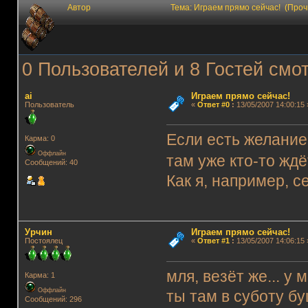
Автор
Тема: Играем прямо сейчас! (Про
0 Пользователей и 8 Гостей смот
ai
Играем прямо сейчас!
Пользователь
«
Ответ #0
:
13/05/2007 14:00:15 
Если есть желание 
Карма: 0
Оффлайн
там уже кто-то жд
Сообщений: 40
Как я, например, 
Урчин
Играем прямо сейчас!
Постоялец
«
Ответ #1
:
13/05/2007 14:06:15 
мля, везёт же... у 
Карма: 1
Оффлайн
ты там в суботу б
Сообщений: 296