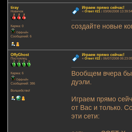
tiray
Играем прямо сейчас!
Новичок
«
Ответ #21
:
03/06/2008 13:39:54
создайте новые ком
Карма: 0
Оффлайн
Сообщений: 6
OffyGhost
Играем прямо сейчас!
Постоялец
«
Ответ #22
:
06/07/2008 06:23:05
Вообщем вчера был
Карма: 6
Оффлайн
дуэли.
Сообщений: 386
Волшебство!
Играем прямо сейча
от Вас и только. 
эти сети: