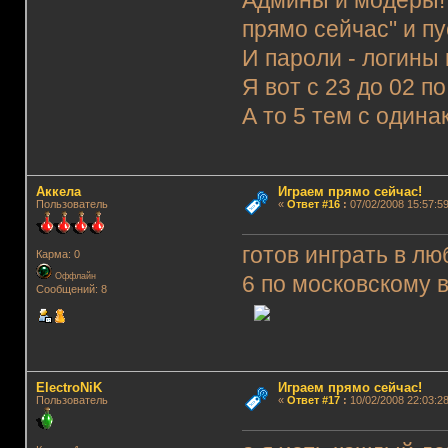
Админы и модеры! 
прямо сейчас" и п
И пароли - логины 
Я вот с 23 до 02 п
А то 5 тем с один
Аккела
Играем прямо сейчас!
Пользователь
«
Ответ #16
:
07/02/2008 15:57:59
готов инграть в лю
Карма: 0
Оффлайн
6 по московскому 
Сообщений: 8
ElectroNiK
Играем прямо сейчас!
Пользователь
«
Ответ #17
:
10/02/2008 22:03:28