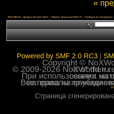
« пр
NoX World - форум об игре NoX
>
Привет фанатам NoX !!!
>
Рубаем по интернету
Powered by SMF 2.0 RC3
|
SM
Copyright © NoXWorl
© 2009-2026 NoXWorld.ru. All image
При использовании материалов ф
Все права на опубликованные на форуме NoXW
X
Страница сгенерирована 