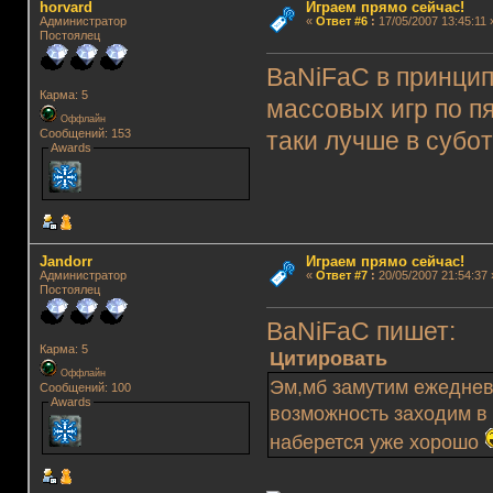
horvard
Играем прямо сейчас!
Администратор
«
Ответ #6
:
17/05/2007 13:45:11 
Постоялец
BaNiFaC в принцип
Карма: 5
массовых игр по п
Оффлайн
Сообщений: 153
таки лучше в субот
Awards
Jandorr
Играем прямо сейчас!
Администратор
«
Ответ #7
:
20/05/2007 21:54:37 
Постоялец
BaNiFaC пишет:
Карма: 5
Цитировать
Оффлайн
Эм,мб замутим ежеднев
Сообщений: 100
Awards
возможность заходим в 
наберется уже хорошо