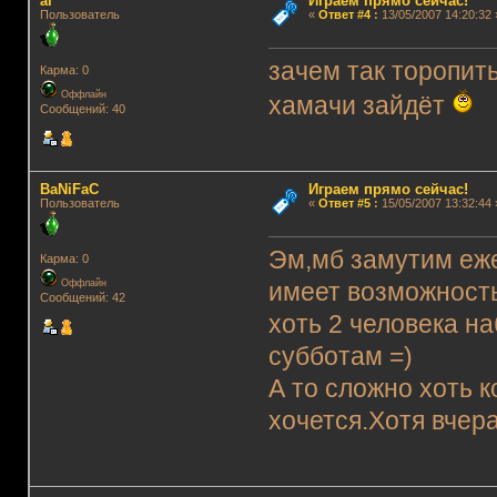
ai
Играем прямо сейчас!
Пользователь
«
Ответ #4
:
13/05/2007 14:20:32 
зачем так торопить
Карма: 0
Оффлайн
хамачи зайдёт
Сообщений: 40
BaNiFaC
Играем прямо сейчас!
Пользователь
«
Ответ #5
:
15/05/2007 13:32:44 
Эм,мб замутим еже
Карма: 0
Оффлайн
имеет возможность
Сообщений: 42
хоть 2 человека н
субботам =)
А то сложно хоть к
хочется.Хотя вчер