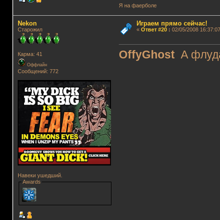
Я на фаерболе
Nekon
Играем прямо сейчас!
Старожил
«
Ответ #20
:
02/05/2008 16:37:07
OffyGhost
А флуда
Карма: 41
Оффлайн
Сообщений: 772
Навеки ушедший.
Awards