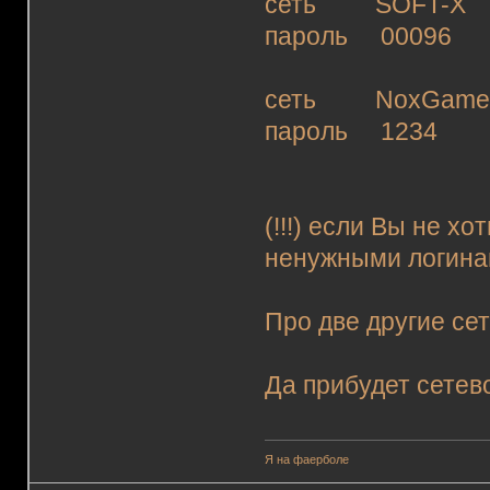
сеть SOFT-X
пароль 00096
сеть NoxGameO
пароль 1234
(!!!) если Вы не хо
ненужными логин
Про две другие се
Да прибудет сете
Я на фаерболе