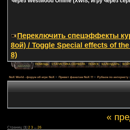
через Westwood Online (XWIS, игру через сер
Переключить спецэффекты курс
8ой) / Toggle Special effects of th
8)
ПОМОЩЬ
СТАТИСТИКА СЕРВЕРА
ПОИСК
КАЛЕНДАРЬ
ВОЙ
НАЧАЛО
NoX World - форум об игре NoX
>
Привет фанатам NoX !!!
>
Рубаем по интернету
« пр
Страниц: [
1
]
2
3
...
26