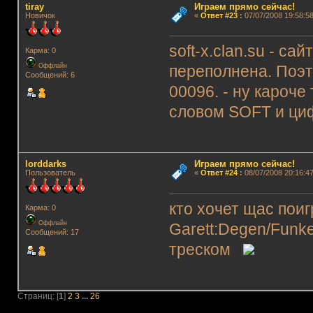
tiray
Играем прямо сейчас!
Новичок
«
Ответ #23
:
07/07/2008 19:58:58
soft-x.clan.su - са
Карма: 0
Оффлайн
переполнена. Поэт
Сообщений: 6
00096. - ну кароче
словом SOFT и ци
lorddarks
Играем прямо сейчас!
Пользователь
«
Ответ #24
:
08/07/2008 20:16:47
кто хочет щас поиг
Карма: 0
Оффлайн
Garett:Degen/Funk
Сообщений: 17
треском
Страниц: [
1
]
2
3
...
26