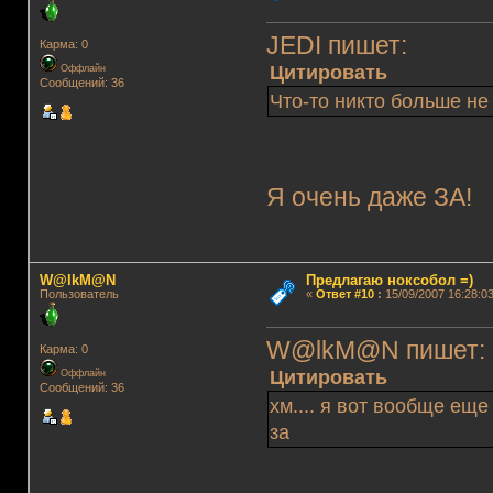
JEDI пишет:
Карма: 0
Цитировать
Оффлайн
Сообщений: 36
Что-то никто больше не 
Я очень даже ЗА!
W@lkM@N
Предлагаю ноксобол =)
Пользователь
«
Ответ #10
:
15/09/2007 16:28:03
W@lkM@N пишет
Карма: 0
Цитировать
Оффлайн
Сообщений: 36
хм.... я вот вообще еще
за