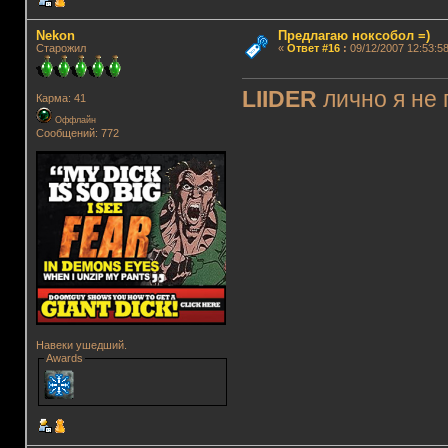
Nekon
Предлагаю ноксобол =)
Старожил
«
Ответ #16
:
09/12/2007 12:53:58
LIIDER
лично я не 
Карма: 41
Оффлайн
Сообщений: 772
Навеки ушедший.
Awards