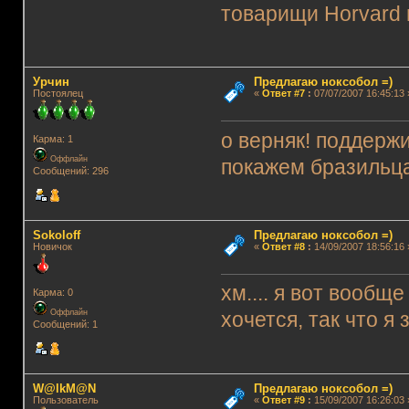
товарищи Horvard 
Урчин
Предлагаю ноксобол =)
Постоялец
«
Ответ #7
:
07/07/2007 16:45:13 
о верняк! поддерж
Карма: 1
Оффлайн
покажем бразильца
Сообщений: 296
Sokoloff
Предлагаю ноксобол =)
Новичок
«
Ответ #8
:
14/09/2007 18:56:16 
хм.... я вот вообщ
Карма: 0
Оффлайн
хочется, так что я 
Сообщений: 1
W@lkM@N
Предлагаю ноксобол =)
Пользователь
«
Ответ #9
:
15/09/2007 16:26:03 