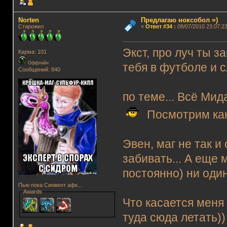
Norten
Предлагаю ноксобол =)
Старожил
«
Ответ #34
:
08/07/2010 23:07:23
Экст, про луч ты за
Карма: 101
Оффлайн
тебя в футболе и с
Сообщений: 840
по теме... Всё Мид
Посмотрим как
Эвен, маг не так и
забивать... А еще
постоянно) ни один
Пью пока Синвент афк...
Awards
Что касается меня
туда сюда летать))