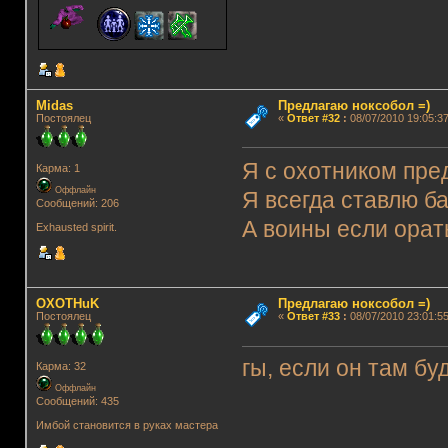
Midas
Предлагаю ноксобол =)
Постоялец
«
Ответ #32
:
08/07/2010 19:05:37
Я с охотником пре
Карма: 1
Оффлайн
Я всегда ставлю б
Сообщений: 206
А воины если орать
Exhausted spirit.
OXOTHuK
Предлагаю ноксобол =)
Постоялец
«
Ответ #33
:
08/07/2010 23:01:55
гы, если он там бу
Карма: 32
Оффлайн
Сообщений: 435
Имбой становится в руках мастера