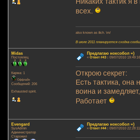
Никаких тактик я в
всех.
also known as ilich. \m/
В июле 2011 планируется сходка сооб
Midas
Предлагаю ноксобол =)
Постоялец
«
Ответ #43
:
09/07/2010 19:49:16
Открою секрет:
Карма: 1
Оффлайн
Есть тактика, она 
Сообщений: 206
воина и замедляет
Exhausted spirit.
Работает
Evengard
Предлагаю ноксобол =)
SysAdmin
«
Ответ #44
:
09/07/2010 22:28:11
Администратор
Старожил