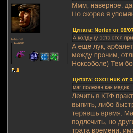
Ммм, наверное, да,
Но скорее я упомян
Цитата: Norten от 08/0
А колдуну остаются при
A-ha-ha!
Awards
А еще лук, арбалет
между прочим, отл
Ноксоболе) Тем бо
Цитата: OXOTHuK от 08
маг полезен как медик
Лечить в КТФ прак
выпить, либо быст
теряешь время. Ма
подлечить, но друг
трата времени, им