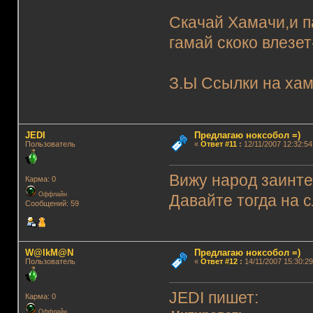
Скачай Хамачи,и па
гамай скоко влезе
З.Ы Ссылки на хам
JEDI
Предлагаю ноксобол =)
Пользователь
«
Ответ #11
:
12/11/2007 12:32:54
Вижу народ заинте
Карма: 0
Оффлайн
Давайте тогда на с
Сообщений: 59
W@lkM@N
Предлагаю ноксобол =)
Пользователь
«
Ответ #12
:
14/11/2007 15:30:29
JEDI пишет:
Карма: 0
Оффлайн