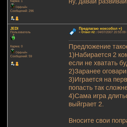
ну, давай развивай
Карма: 1
Оффлайн
Сообщений: 296
JEDI
Предлагаю ноксобол =)
Пользователь
«
Ответ #2
:
04/07/2007 20:55:09 
Предложение тако
Карма: 0
Оффлайн
1)Набирается 2 ко
Сообщений: 59
если не хватать бу
2)Заранее оговарив
3)Играется на перв
попасть так сложне
4)Сама игра длить
выйграет 2.
Вносите свои попр