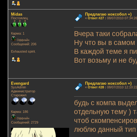
Midas
Предлагаю ноксобол =)
Постоялец
«
Ответ #27
:
08/07/2010 07:34:26
Вчера таки собрал
Карма: 1
Оффлайн
Ну что вы в самом
Сообщений: 206
В каждой теме я пи
Exhausted spirit.
Вот возьму и не б
Evengard
Предлагаю ноксобол =)
SysAdmin
«
Ответ #28
:
08/07/2010 12:10:22
Администратор
Старожил
будь с компа выде
отдельную тему ) т
Карма: 186
Оффлайн
чтоб скомпенсирова
Сообщений: 2729
люблю данный тип 