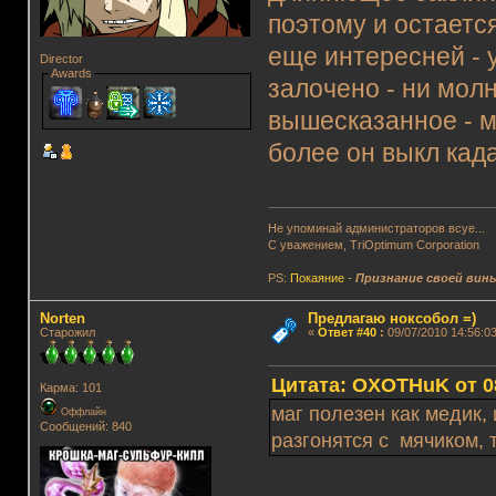
поэтому и остаетс
еще интересней - 
Director
Awards
залочено - ни мол
вышесказанное - ма
более он выкл кад
Не упоминай администраторов всуе...
С уважением, TriOptimum Corporation
PS:
Покаяние
-
Признание своей вин
Norten
Предлагаю ноксобол =)
Старожил
«
Ответ #40
:
09/07/2010 14:56:03
Цитата: OXOTHuK от 08
Карма: 101
маг полезен как медик,
Оффлайн
Сообщений: 840
разгонятся с мячиком, 