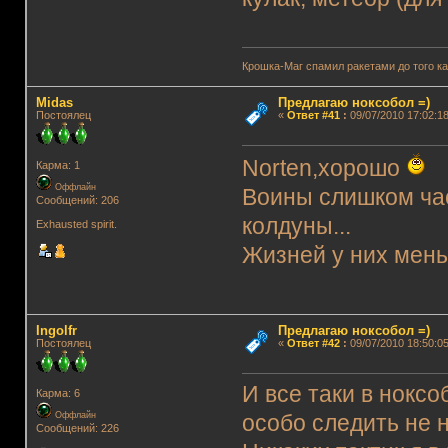
Крошка-Маг спамил ракетами до того к
Midas
Предлагаю ноксобол =)
Постоялец
«
Ответ #41
:
09/07/2010 17:02:18
Norten,хорошо
Карма: 1
Оффлайн
Воины слишком час
Сообщений: 206
колдуны...
Exhausted spirit.
Жизней у них меньш
Ingolfr
Предлагаю ноксобол =)
Постоялец
«
Ответ #42
:
09/07/2010 18:50:05
И все таки в нокс
Карма: 6
Оффлайн
особо следить не н
Сообщений: 226