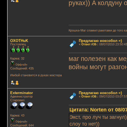
руках)) А колдуну 
Крошка-Маг спамил ракетами до того к
OXOTHuK
Предлагаю ноксобол =)
Постоялец
«
Ответ #35
:
08/07/2010 23:50:43
маг полезен как ме
Карма: 32
Оффлайн
войны могут разго
Сообщений: 435
Имбой становится в руках мастера
Exterminator
Предлагаю ноксобол =)
Администратор
«
Ответ #36
:
09/07/2010 03:07:57
Старожил
Цитата: Norten от 08/0
Карма: 43
Экст, про луч ты загнул)
Оффлайн
слоу то нет))
Сообщений: 644