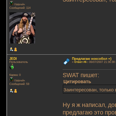
Оффлайн
Сообщений: 114
JEDI
Предлагаю ноксобол =)
Пользователь
«
Ответ #6
:
06/07/2007 21:36:38 
SWAT пишет:
Карма: 0
Цитировать
Оффлайн
Сообщений: 59
Заинтересован, только
Ну я ж написал, до
предлагаю это про