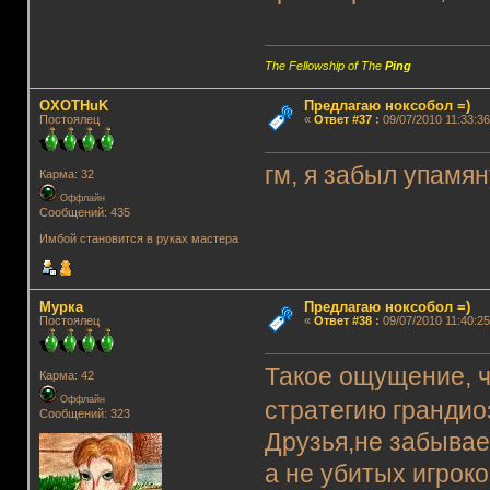
The Fellowship of The
Ping
OXOTHuK
Предлагаю ноксобол =)
Постоялец
«
Ответ #37
:
09/07/2010 11:33:36
гм, я забыл упамя
Карма: 32
Оффлайн
Сообщений: 435
Имбой становится в руках мастера
Мурка
Предлагаю ноксобол =)
Постоялец
«
Ответ #38
:
09/07/2010 11:40:25
Такое ощущение, ч
Карма: 42
Оффлайн
стратегию гранди
Сообщений: 323
Друзья,не забывае
а не убитых игрок