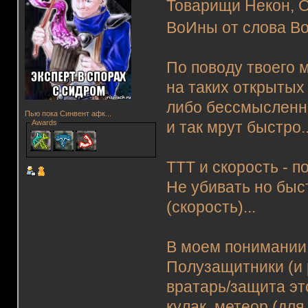
Товарищи Некон, О
ВоИны от слова В
По поводу твоего 
на таких открытых п
либо бессмысленно.
Пью пока Синвент афк...
Awards
и так мрут быстро..
ТТТ и скорость - по
Не убивать но быс
(скорость)...
В моем понимании 
Полузащитники (и 
вратарь/защита эт
кулак, метеор (для