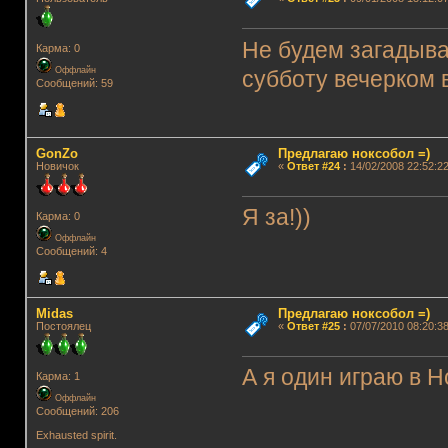
Не будем загадыва
Карма: 0
Оффлайн
субботу вечерком в
Сообщений: 59
GonZo
Предлагаю ноксобол =)
Новичок
«
Ответ #24
:
14/02/2008 22:52:22
Я за!))
Карма: 0
Оффлайн
Сообщений: 4
Midas
Предлагаю ноксобол =)
Постоялец
«
Ответ #25
:
07/07/2010 08:20:38
А я один играю в 
Карма: 1
Оффлайн
Сообщений: 206
Exhausted spirit.