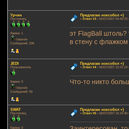
Урчин
Предлагаю ноксобол =)
Постоялец
«
Ответ #3
:
05/07/2007 04:40:33 
эт FlagBall штоль?
Карма: 1
Оффлайн
в стену с флажком 
Сообщений: 296
JEDI
Предлагаю ноксобол =)
Пользователь
«
Ответ #4
:
06/07/2007 15:31:24 
Что-то никто больш
Карма: 0
Оффлайн
Сообщений: 59
SWAT
Предлагаю ноксобол =)
Постоялец
«
Ответ #5
:
06/07/2007 16:24:40 
Заинтересован, то
Карма: 0