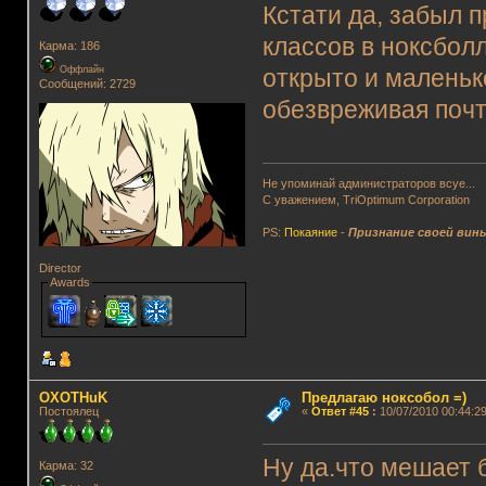
Кстати да, забыл п
классов в ноксболл
Карма: 186
Оффлайн
открыто и маленьк
Сообщений: 2729
обезвреживая поч
Не упоминай администраторов всуе...
С уважением, TriOptimum Corporation
PS:
Покаяние
-
Признание своей вин
Director
Awards
OXOTHuK
Предлагаю ноксобол =)
Постоялец
«
Ответ #45
:
10/07/2010 00:44:29
Ну да.что мешает 
Карма: 32