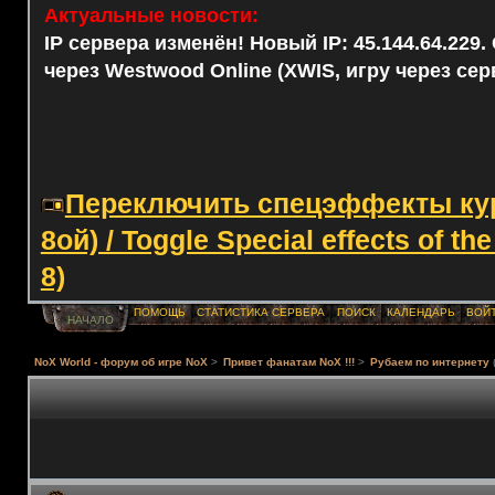
Актуальные новости:
IP сервера изменён! Новый IP: 45.144.64.229
через Westwood Online (XWIS, игру через сер
Переключить спецэффекты курс
8ой) / Toggle Special effects of th
8)
ПОМОЩЬ
СТАТИСТИКА СЕРВЕРА
ПОИСК
КАЛЕНДАРЬ
ВОЙ
НАЧАЛО
NoX World - форум об игре NoX
>
Привет фанатам NoX !!!
>
Рубаем по интернету