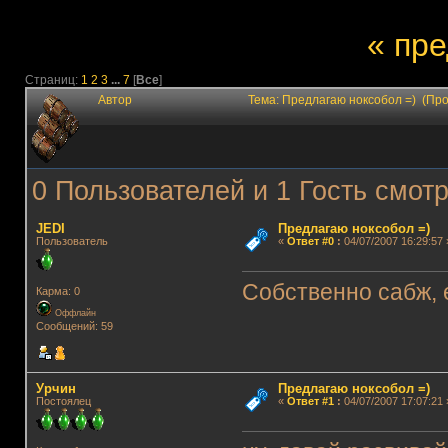
« пр
Страниц:
1
2
3
...
7
[
Все
]
Автор
Тема: Предлагаю ноксобол =) (Пр
0 Пользователей и 1 Гость смотр
JEDI
Предлагаю ноксобол =)
Пользователь
«
Ответ #0
:
04/07/2007 16:29:57 
Собственно сабж, 
Карма: 0
Оффлайн
Сообщений: 59
Урчин
Предлагаю ноксобол =)
Постоялец
«
Ответ #1
:
04/07/2007 17:07:21 