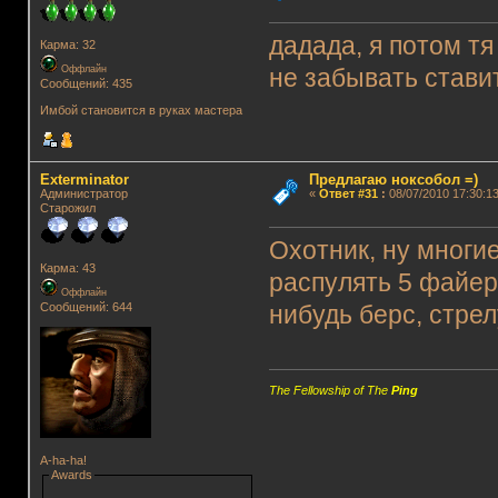
дадада, я потом тя
Карма: 32
Оффлайн
не забывать стави
Сообщений: 435
Имбой становится в руках мастера
Exterminator
Предлагаю ноксобол =)
Администратор
«
Ответ #31
:
08/07/2010 17:30:13
Старожил
Охотник, ну многи
Карма: 43
распулять 5 файер
Оффлайн
Сообщений: 644
нибудь берс, стрел
The Fellowship of The
Ping
A-ha-ha!
Awards