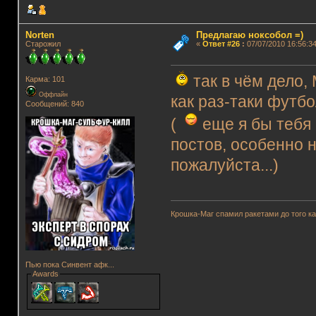
Norten
Предлагаю ноксобол =)
Старожил
«
Ответ #26
:
07/07/2010 16:56:34
так в чём дело,
Карма: 101
Оффлайн
как раз-таки футбол
Сообщений: 840
(
еще я бы тебя 
постов, особенно н
пожалуйста...)
Крошка-Маг спамил ракетами до того к
Пью пока Синвент афк...
Awards