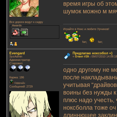
время игры об это
шумок можно м м
Все дороги ведут к сидру
Awards
Играйте в Нокс и любите Урчинов!
fan;
fan;
Evengard
Предлагаю ноксобол =)
SysAdmin
«
Ответ #39
:
09/07/2010 14:08:18
Администратор
Старожил
одно другому не ме
после накладывани
Карма: 186
Оффлайн
учитывая "драйвов
Сообщений: 2729
воины без нужды к
плюс надо учесть,
ноксболла тоже оч
длиннющее заклина