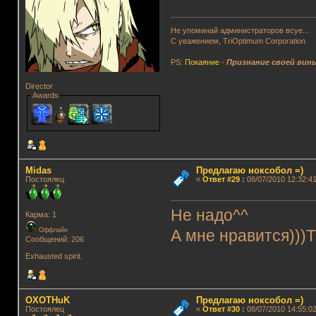
Не упоминай администраторов всуе...
С уважением, TriOptimum Corporation
PS:
Покаяние
-
Признание своей вин
Director
Awards
Midas
Предлагаю ноксобол =)
Постоялец
«
Ответ #29
:
08/07/2010 12:32:41
Не надо^^
Карма: 1
Оффлайн
А мне нравится)))
Сообщений: 206
Exhausted spirit.
OXOTHuK
Предлагаю ноксобол =)
Постоялец
«
Ответ #30
:
08/07/2010 14:55:02