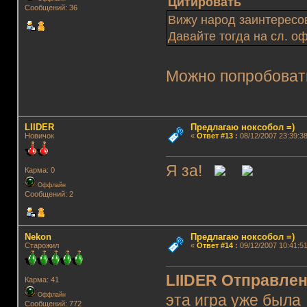
Цитировать
Сообщений: 36
Вижу народ заинтерес
Давайте тогда на сл. оф
Можно попробовать
LIIDER
Предлагаю ноксобол =)
Новичок
«
Ответ #13
:
08/12/2007 23:39:38
Я за!
Карма: 0
Оффлайн
Сообщений: 2
Nekon
Предлагаю ноксобол =)
Старожил
«
Ответ #14
:
09/12/2007 10:41:51
LIIDER
Отправлено
Карма: 41
Оффлайн
эта игра уже была
Сообщений: 772