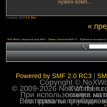
нужен комп...
Страниц: [
1
]
2
3
4
Все
« пр
NoX World - форум об игре NoX
>
Привет фанатам NoX !!!
>
Рубаем по интернету
Powered by SMF 2.0 RC3
|
SM
Copyright © NoXWorl
© 2009-2026 NoXWorld.ru. All image
При использовании материалов ф
Все права на опубликованные на форуме NoXW
X