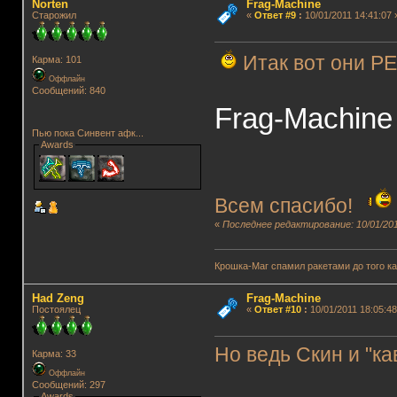
Norten
Frag-Machine
Старожил
«
Ответ #9
:
10/01/2011 14:41:07 
Итак вот они 
Карма: 101
Оффлайн
Сообщений: 840
Frag-Machine 
Пью пока Синвент афк...
Awards
Всем спасибо!
«
Последнее редактирование: 10/01/201
Крошка-Маг спамил ракетами до того к
Had Zeng
Frag-Machine
Постоялец
«
Ответ #10
:
10/01/2011 18:05:48
Но ведь Скин и "к
Карма: 33
Оффлайн
Сообщений: 297
Awards