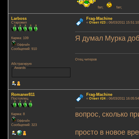
fan;
fan;
Lаrboss
Frag-Machine
Старожил
«
Ответ #23
:
06/03/2011 15:51:10
Я думал Мурка добр
Карма: 109
Оффлайн
Сообщений: 910
Отец читеров
Абстрагирую
Awards
Romaner811
Frag-Machine
Постоялец
«
Ответ #24
:
06/03/2011 16:05:54
вопрос, сколько п
Карма: 8
Оффлайн
Сообщений: 323
просто в новое вре