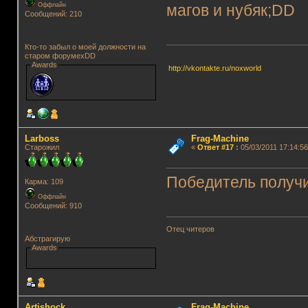
Оффлайн
магов и нубяк;DD
Сообщений: 210
Кто-то забыл о моей должности на
старом форумеxDD
Awards
http://vkontakte.ru/noxworld
Lаrboss
Frag-Machine
Старожил
«
Ответ #17
:
05/03/2011 17:14:56
Победитель получи
Карма: 109
Оффлайн
Сообщений: 910
Отец читеров
Абстрагирую
Awards
Artishock
Frag-Machine