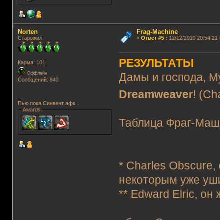
Norten
Frag-Machine
Старожил
«
Ответ #5
:
12/12/2010 20:54:21 
РЕЗУЛЬТАТЫ
Карма: 101
Оффлайн
Дамы и господа, М
Сообщений: 840
Dreamweaver
! (C
Пью пока Синвент афк...
Awards
Таблица Фраг-Маш
* Charles Obscure
некоторым уже уш
** Edward Elric, о