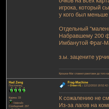
очков на всех кар
игрока, который сы
у кого был меньше
Отдельный "мален
Набравшему 200 ф
Имбанутой Фраг-
з.ы. зацените урч
Крошка-Маг спамил ракетами до того к
Had Zeng
Frag-Machine
Постоялец
«
Ответ #1
:
12/12/2010 18:52:42 
К сожалению не см
Карма: 33
Оффлайн
Из-за лагов на ком
Сообщений: 297