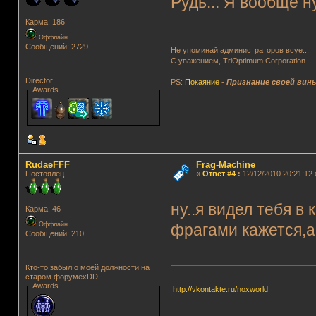
Рудь... Я вообще н
Карма: 186
Оффлайн
Сообщений: 2729
Не упоминай администраторов всуе...
С уважением, TriOptimum Corporation
Director
PS:
Покаяние
-
Признание своей вин
Awards
RudaeFFF
Frag-Machine
Постоялец
«
Ответ #4
:
12/12/2010 20:21:12 
ну..я видел тебя в 
Карма: 46
Оффлайн
фрагами кажется,а
Сообщений: 210
Кто-то забыл о моей должности на
старом форумеxDD
Awards
http://vkontakte.ru/noxworld