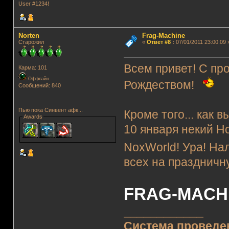
User #1234!
Norten
Frag-Machine
Старожил
«
Ответ #8
:
07/01/2011 23:00:09 
Всем привет! С пр
Карма: 101
Оффлайн
Рождеством!
Сообщений: 840
Пью пока Синвент афк...
Кроме того... как в
Awards
10 января некий Н
NoxWorld! Ура! На
всех на праздничн
FRAG-MACHI
____________
Система проведе