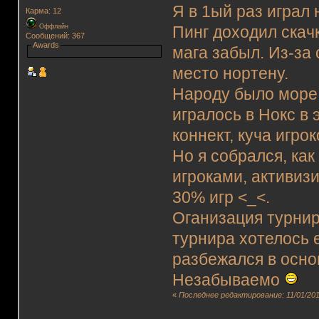
Я в 1ый раз играл 
Карма: 12
Оффлайн
Пинг доходил скачк
Сообщений: 367
Awards
мага забыл. Из-за 
место нортену.
Народу было море -
игралось в Нокс в 
коннект, куча игро
Но я собрался, как
игроками, активизи
30% игр <_<.
Оганизация турнир
турнира хотелось 
разбежался в основ
Незабываемо
«
Последнее редактирование: 11/01/2011