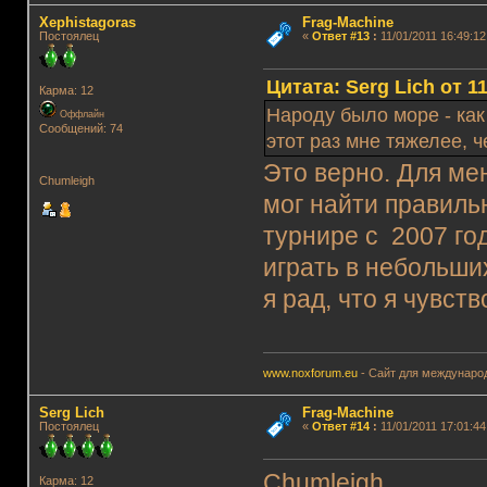
Xephistagoras
Frag-Machine
Постоялец
«
Ответ #13
:
11/01/2011 16:49:12
Цитата: Serg Lich от 11
Карма: 12
Народу было море - как 
Оффлайн
Сообщений: 74
этот раз мне тяжелее, ч
Это верно. Для мен
Chumleigh
мог найти правильн
турнире с 2007 го
играть в небольших
я рад, что я чувств
www.noxforum.eu
- Сайт для международ
Serg Lich
Frag-Machine
Постоялец
«
Ответ #14
:
11/01/2011 17:01:44
Chumleigh
Карма: 12