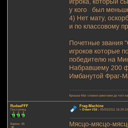
игрока, который сы
у кого был меньше
4) Нет мату, оскор
и по классовому пр
Почетные звания "G
игроков которые по
победителю на М
Набравшему 200 ф
Имбанутой Фраг-
Крошка-Маг спамил ракетами до того к
RudaeFFF
Frag-Machine
Постоялец
«
Ответ #16
:
05/03/2011 16:29:16
Мясцо-мясцо-мясцо
Карма: 46