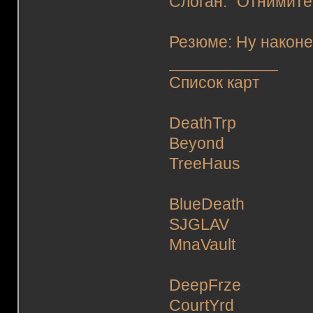
Слоган: "Отнимите
Резюме: Ну наконе
____________
Список карт
DeathTrp
Beyond
TreeHaus
BlueDeath
SJGLAV
MnaVault
DeepFrze
CourtYrd