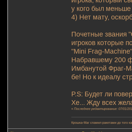
игрока, который сы
у кого был меньше
4) Нет мату, оско
Почетные звания "G
игроков которые п
"Mini Frag-Machin
Набравшему 200 ф
Имбанутой Фраг-Ма
бе! Но к идеалу с
P.S: Будет ли пове
Хе... Жду всех жел
«
Последнее редактирование: 07/01/201
Крошка-Маг спамил ракетами до того к