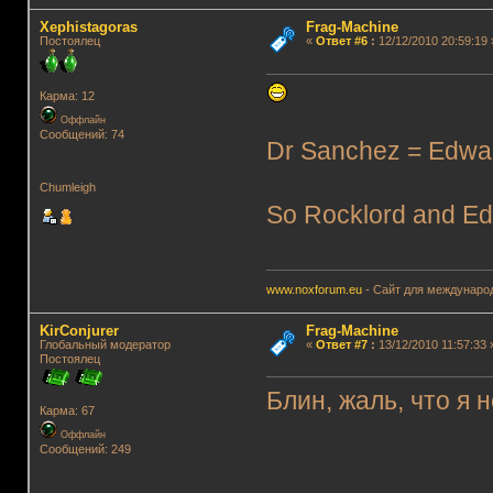
Xephistagoras
Frag-Machine
Постоялец
«
Ответ #6
:
12/12/2010 20:59:19 
Карма: 12
Оффлайн
Сообщений: 74
Dr Sanchez = Edwar
Chumleigh
So Rocklord and Edw
www.noxforum.eu
- Сайт для международ
KirConjurer
Frag-Machine
Глобальный модератор
«
Ответ #7
:
13/12/2010 11:57:33 
Постоялец
Блин, жаль, что я 
Карма: 67
Оффлайн
Сообщений: 249