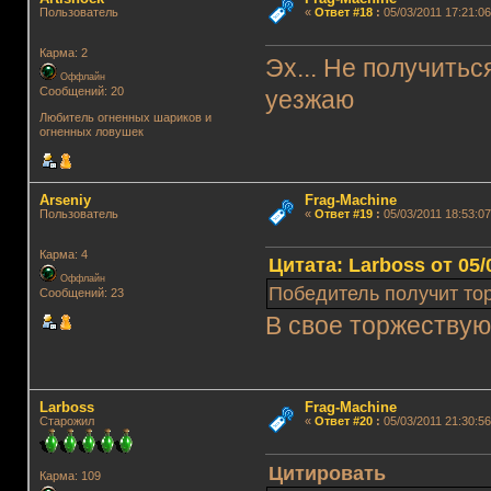
Пользователь
«
Ответ #18
:
05/03/2011 17:21:06
Карма: 2
Эх... Не получитьс
Оффлайн
Сообщений: 20
уезжаю
Любитель огненных шариков и
огненных ловушек
Arseniy
Frag-Machine
Пользователь
«
Ответ #19
:
05/03/2011 18:53:07
Карма: 4
Цитата: Lаrboss от 05/
Оффлайн
Победитель получит то
Сообщений: 23
В свое торжеству
Lаrboss
Frag-Machine
Старожил
«
Ответ #20
:
05/03/2011 21:30:56
Цитировать
Карма: 109