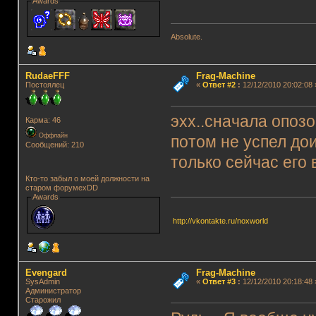
Awards
Absolute.
RudaeFFF
Frag-Machine
Постоялец
«
Ответ #2
:
12/12/2010 20:02:08 
эхх..сначала опоз
Карма: 46
Оффлайн
потом не успел до
Сообщений: 210
только сейчас его
Кто-то забыл о моей должности на
старом форумеxDD
Awards
http://vkontakte.ru/noxworld
Evengard
Frag-Machine
SysAdmin
«
Ответ #3
:
12/12/2010 20:18:48 
Администратор
Старожил