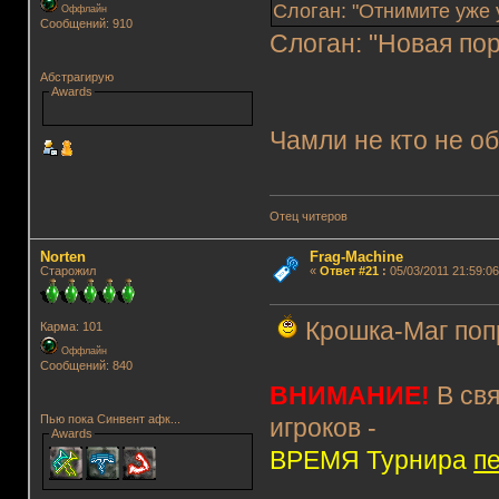
Слоган: "Отнимите уже
Оффлайн
Сообщений: 910
Слоган: "Новая по
Абстрагирую
Awards
Чамли не кто не о
Отец читеров
Norten
Frag-Machine
Старожил
«
Ответ #21
:
05/03/2011 21:59:06
Крошка-Маг поп
Карма: 101
Оффлайн
Сообщений: 840
ВНИМАНИЕ!
В свя
Пью пока Синвент афк...
игроков -
Awards
ВРЕМЯ Турнира
п