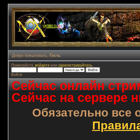
Добро пожаловать,
Гость
Пожалуйста,
войдите
или
зарегистрируйтесь
.
Войти
Сейчас онлайн стрим
Сейчас на сервере н
Обязательно все 
Правил