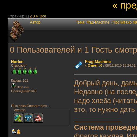
« пр
Страниц: [
1
]
2
3
4
Все
Автор
Тема: Frag-Machine (Прочитано 48
0 Пользователей и 1 Гость смотр
Norten
Frag-Machine
Старожил
«
Ответ #0
:
09/12/2010 13:24:31 
Карма: 101
Добрый день, дам
Оффлайн
Недавно (на после
Сообщений: 840
надо хлеба (читать
Пью пока Синвент афк...
это, то нужно дать
Awards
____________
Система проведе
фрагов каждая. Ит