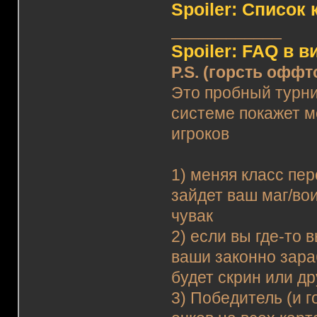
Spoiler: Список 
____________
Spoiler: FAQ в 
P.S. (горсть оффт
Это пробный турни
системе покажет м
игроков
1) меняя класс пе
зайдет ваш маг/вои
чувак
2) если вы где-то 
ваши законно зара
будет скрин или д
3) Победитель (и 