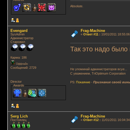
Absolute.
Evengard
Frag-Machine
SysAdmin
«
Ответ #11
:
10/01/2011 18:55:06
Администратор
Старожил
Так это надо было
Карма: 186
Оффлайн
Сообщений: 2729
Не упоминай администраторов всуе...
С уважением, TriOptimum Corporation
Director
PS:
Покаяние
-
Признание своей вин
Awards
Serg Lich
Frag-Machine
Постоялец
«
Ответ #12
:
11/01/2011 16:04:34