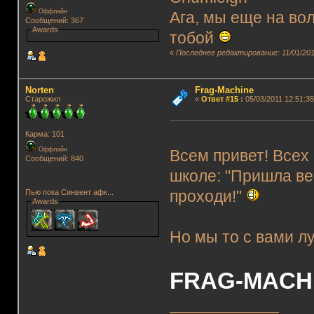
Оффлайн
Ага, мы еще на вол
Сообщений: 367
Awards
тобой
«
Последнее редактирование: 11/01/2011
Norten
Frag-Machine
Старожил
«
Ответ #15
:
05/03/2011 12:51:35
Карма: 101
Оффлайн
Всем привет! Всех 
Сообщений: 840
школе: "Пришла вес
проходи!"
Пью пока Синвент афк...
Awards
Но мы то с вами л
FRAG-MACHIN
____________