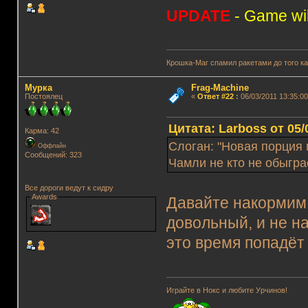
UPDATE
- Game wil
Крошка-Маг спамил ракетами до того к
Мурка
Frag-Machine
Постоялец
«
Ответ #22
:
06/03/2011 13:35:00
Цитата: Lаrboss от 05/
Карма: 42
Слоган: "Новая порция 
Оффлайн
Сообщений: 323
Чамли не кто не обыгра
Все дороги ведут к сидру
Awards
Давайте накормим
довольный, и не на
это время попадё
Играйте в Нокс и любите Урчинов!