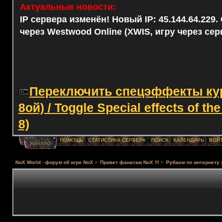
Актуальные новости:
IP сервера изменён! Новый IP: 45.144.64.229
через Westwood Online (XWIS, игру через сер
Переключить спецэффекты курс
8ой) / Toggle Special effects of th
8)
ПОМОЩЬ
СТАТИСТИКА СЕРВЕРА
ПОИСК
КАЛЕНДАРЬ
ВОЙ
НАЧАЛО
NoX World - форум об игре NoX
>
Привет фанатам NoX !!!
>
Рубаем по интернету