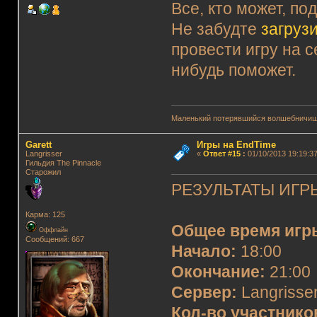
Все, кто может, по
Не забудте
загруз
провести игру на с
нибудь поможет.
Маленький потерявшийся волшебничиш
Garett
Игры на EndTime
Langrisser
«
Ответ #15
:
01/10/2013 19:19:37
Гильдия The Pinnacle
Старожил
РЕЗУЛЬТАТЫ ИГРЫ
Карма: 125
Общее время игр
Оффлайн
Сообщений: 667
Начало:
18:00
Окончание:
21:00
Сервер:
Langrisser
Кол-во участнико