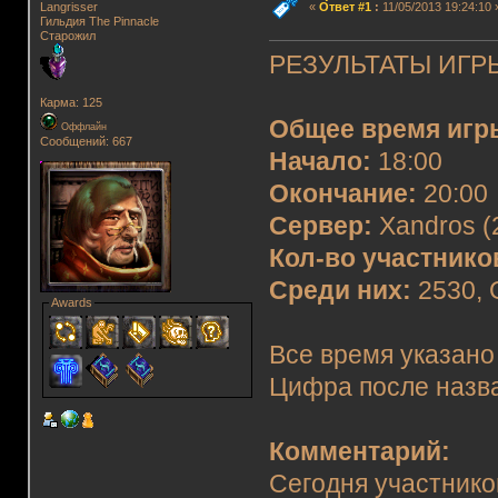
Langrisser
«
Ответ #1
:
11/05/2013 19:24:10 
Гильдия The Pinnacle
Старожил
РЕЗУЛЬТАТЫ ИГРЫ
Карма: 125
Общее время игр
Оффлайн
Сообщений: 667
Начало:
18:00
Окончание:
20:00
Сервер:
Xandros (
Кол-во участнико
Среди них:
2530, G
Awards
Все время указано
Цифра после назва
Комментарий:
Сегодня участнико