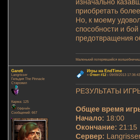
изначально казав
приобретать более
Но, к моему удово
способности и бой
предотвращения обо
Маленький потерявшийся волшебничиш
Garett
Игры на EndTime
Langrisser
«
Ответ #12
:
09/09/2013 17:36:43
Гильдия The Pinnacle
Старожил
РЕЗУЛЬТАТЫ ИГРЫ
Карма: 125
Общее время игр
Оффлайн
Сообщений: 667
Начало:
18:00
Окончание:
21:15
Сервер:
Langrisser