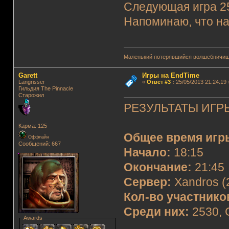
Следующая игра 25.
Напоминаю, что на
Маленький потерявшийся волшебничиш
Garett
Игры на EndTime
Langrisser
«
Ответ #3
:
25/05/2013 21:24:19 
Гильдия The Pinnacle
Старожил
РЕЗУЛЬТАТЫ ИГРЫ
Карма: 125
Общее время игр
Оффлайн
Сообщений: 667
Начало:
18:15
Окончание:
21:45
Сервер:
Xandros (
Кол-во участнико
Среди них:
2530, G
Awards