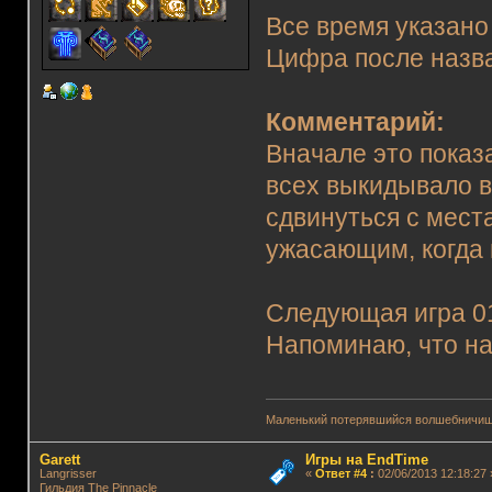
Все время указано
Цифра после назва
Комментарий:
Вначале это показа
всех выкидывало в
сдвинуться с мест
ужасающим, когда 
Следующая игра 01.
Напоминаю, что на
Маленький потерявшийся волшебничиш
Garett
Игры на EndTime
Langrisser
«
Ответ #4
:
02/06/2013 12:18:27 
Гильдия The Pinnacle