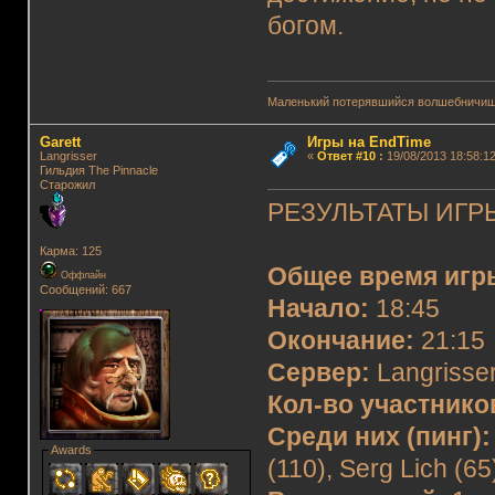
богом.
Маленький потерявшийся волшебничиш
Garett
Игры на EndTime
Langrisser
«
Ответ #10
:
19/08/2013 18:58:12
Гильдия The Pinnacle
Старожил
РЕЗУЛЬТАТЫ ИГРЫ
Карма: 125
Общее время игр
Оффлайн
Сообщений: 667
Начало:
18:45
Окончание:
21:15
Сервер:
Langrisser
Кол-во участнико
Среди них (пинг):
Awards
(110), Serg Lich (65