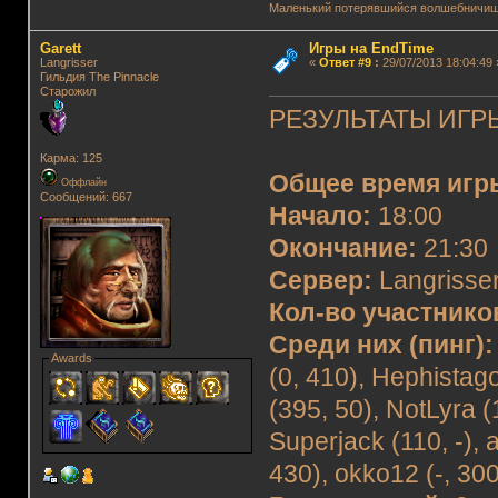
Маленький потерявшийся волшебничиш
Garett
Игры на EndTime
Langrisser
«
Ответ #9
:
29/07/2013 18:04:49 
Гильдия The Pinnacle
Старожил
РЕЗУЛЬТАТЫ ИГРЫ
Карма: 125
Общее время игр
Оффлайн
Сообщений: 667
Начало:
18:00
Окончание:
21:30
Сервер:
Langrisser 
Кол-во участнико
Среди них (пинг):
Awards
(0, 410), Hephistag
(395, 50), NotLyra (1
Superjack (110, -), 
430), okko12 (-, 300)