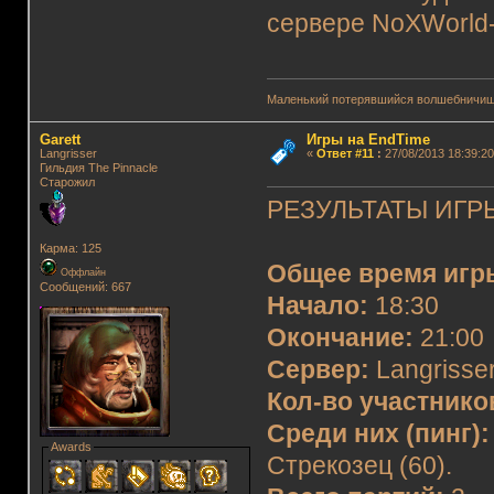
сервере NoXWorld-
Маленький потерявшийся волшебничиш
Garett
Игры на EndTime
Langrisser
«
Ответ #11
:
27/08/2013 18:39:20
Гильдия The Pinnacle
Старожил
РЕЗУЛЬТАТЫ ИГРЫ
Карма: 125
Общее время игр
Оффлайн
Сообщений: 667
Начало:
18:30
Окончание:
21:00
Сервер:
Langrisser
Кол-во участнико
Среди них (пинг):
Awards
Стрекозец (60).