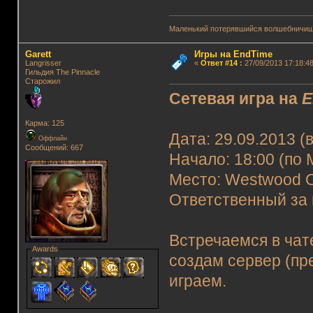
Маленький потерявшийся волшебничиш
Garett
Игры на EndTime
Langrisser
«
Ответ #14
:
27/09/2013 17:18:48
Гильдия The Pinnacle
Старожил
Сетевая игра на
E
Карма: 125
Дата: 29.09.2013 (
Оффлайн
Сообщений: 667
Начало: 18:00 (по 
Место: Westwood O
Ответственный за 
Встречаемся в чат
Awards
создам сервер (пр
играем.