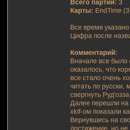
Всего партий:
3
Карты:
EndTime (3
Все время указано
Цифра после назва
Комментарий:
Вначале все было 
оказалось, что ко
все стало очень хо
читать по русски,
свергнуть Руд'озза
Далее перешли на 
xkif-ом показали к
Вернувшись на сво
достижение, но не