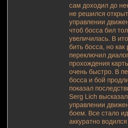
сам доходил до нее
не решился открыт
управлении движен
чтоб босса бил то
увеличилась. В ит
бить босса, но как
переключил диалог
прохождения карты
очень быстро. В п
босса и бой продл
показал последств
Serg Lich высказа
управлении движен
боем. Все стало и
аккуратно водился 