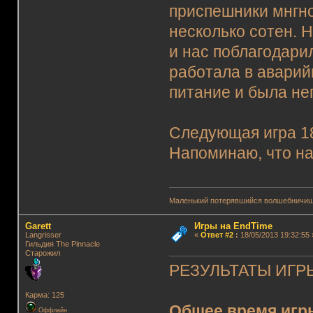
приспешники мнгно
несколько сотен. Н
и нас поблагодари
работала в аварий
питание и была не
Следующая игра 18.
Напоминаю, что на
Маленький потерявшийся волшебничиш
Garett
Игры на EndTime
Langrisser
«
Ответ #2
:
18/05/2013 19:32:55 
Гильдия The Pinnacle
Старожил
РЕЗУЛЬТАТЫ ИГРЫ
Карма: 125
Общее время игр
Оффлайн