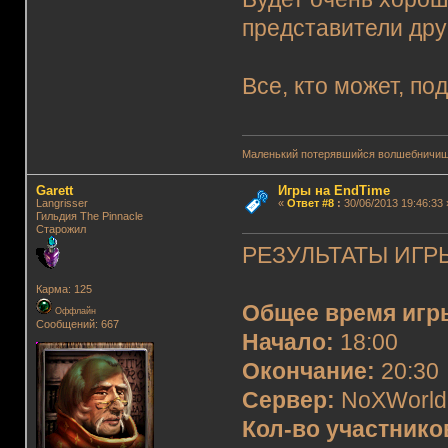
представители друг
Все, кто может, по
Маленький потерявшийся волшебничиш
Garett
Игры на EndTime
Langrisser
«
Ответ #8
:
30/06/2013 19:46:33 
Гильдия The Pinnacle
Старожил
РЕЗУЛЬТАТЫ ИГРЫ
Карма: 125
Общее время игр
Оффлайн
Сообщений: 667
Начало:
18:00
Окончание:
20:30
Сервер:
NoXWorld
Кол-во участнико