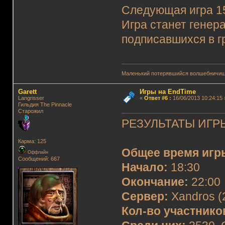
Следующая игра 15.
Игра станет генер
подписавшихся в г
Маленький потерявшийся волшебничиш
Garett
Игры на EndTime
Langrisser
«
Ответ #6
:
16/06/2013 10:24:15 
Гильдия The Pinnacle
Старожил
РЕЗУЛЬТАТЫ ИГРЫ
Карма: 125
Общее время игр
Оффлайн
Сообщений: 667
Начало:
18:30
Окончание:
22:00
Сервер:
Xandros (
Кол-во участнико