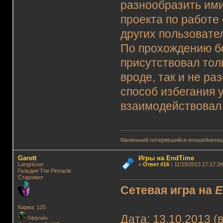
разнообразить ими
проекта по работе 
других пользовате
По прохождению бо
присутствовал тол
вроде, так и не ра
способ избегания 
взаимодействовал 
Маленький потерявшийся волшебничиш
Garett
Игры на EndTime
Langrisser
«
Ответ #16
:
11/10/2013 17:17:34
Гильдия The Pinnacle
Старожил
Сетевая игра на
E
Карма: 125
Дата: 13.10.2013 (
Оффлайн