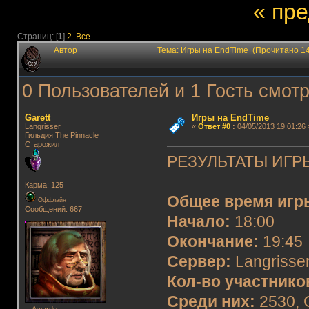
« пр
Страниц: [
1
]
2
Все
Автор
Тема: Игры на EndTime (Прочитано 1
0 Пользователей и 1 Гость смотр
Garett
Игры на EndTime
Langrisser
«
Ответ #0
:
04/05/2013 19:01:26 
Гильдия The Pinnacle
Старожил
РЕЗУЛЬТАТЫ ИГРЫ
Карма: 125
Общее время игр
Оффлайн
Сообщений: 667
Начало:
18:00
Окончание:
19:45
Сервер:
Langrisser
Кол-во участнико
Среди них:
2530, G