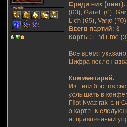
Среди них (пинг):
Awards
(60), Garett (0), Ga
Lich (65), Varjo (70)
Всего партий:
3
Карты:
EndTime (3
Все время указано
Цифра после назва
Комментарий:
Из пяти боссов смо
услышать в конфе
Filot Kvazirak-а и
о карте. К следую
исправлениями уп