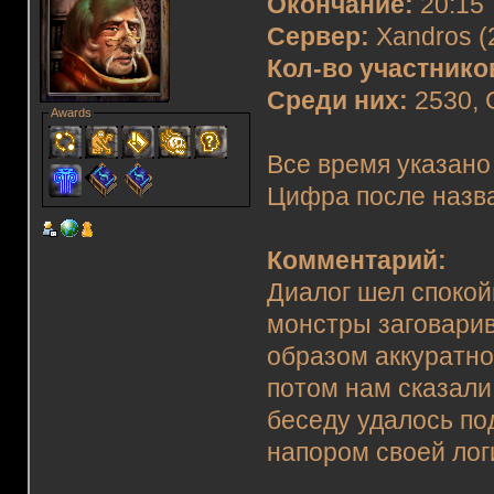
Окончание:
20:15
Сервер:
Xandros (
Кол-во участнико
Среди них:
2530, 
Awards
Все время указано
Цифра после назва
Комментарий:
Диалог шел споко
монстры заговарив
образом аккуратно
потом нам сказали:
беседу удалось по
напором своей лог