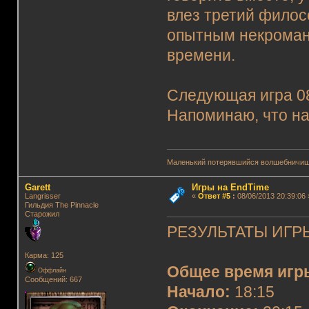
влез третий филос
опытным некромант
времени.
Следующая игра 08.
Напоминаю, что на
Маленький потерявшийся волшебничиш
Garett
Игры на EndTime
Langrisser
«
Ответ #5
:
08/06/2013 20:39:06 
Гильдия The Pinnacle
Старожил
РЕЗУЛЬТАТЫ ИГРЫ
Карма: 125
Общее время игр
Оффлайн
Сообщений: 667
Начало:
18:15