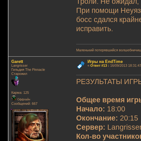
Троли. Не ожидал,
При помощи Неуязв
босс сдался крайн
исправить.
Маленький потерявшийся волшебничиш
Garett
Игры на EndTime
Langrisser
«
Ответ #13
:
16/09/2013 18:31:47
Гильдия The Pinnacle
Старожил
РЕЗУЛЬТАТЫ ИГРЫ
Карма: 125
Общее время игр
Оффлайн
Сообщений: 667
Начало:
18:00
Окончание:
20:15
Сервер:
Langrisser
Кол-во участнико