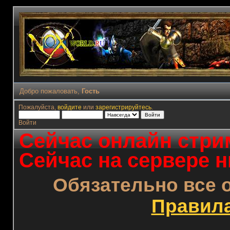
Добро пожаловать,
Гость
Пожалуйста,
войдите
или
зарегистрируйтесь
.
Войти
Сейчас онлайн стрим
Сейчас на сервере н
Обязательно все 
Правил