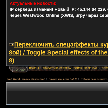
Актуальные новости:
IP сервера изменён! Новый IP: 45.144.64.229
через Westwood Online (XWIS, игру через сер
Переключить спецэффекты курс
8ой) / Toggle Special effects of th
8)
ПОМОЩЬ
СТАТИСТИКА СЕРВЕРА
ПОИСК
КАЛЕНДАРЬ
ВОЙ
НАЧАЛО
NoX World - форум об игре NoX
>
Привет фанатам NoX !!!
>
Рубаем по интернету