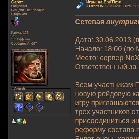
Garett
Игры на EndTime
Langrisser
«
Ответ #7
:
28/06/2013 18:51:50 
Гильдия The Pinnacle
Старожил
Сетевая
внутриг
Карма: 125
Дата: 30.06.2013 (
Оффлайн
Сообщений: 667
Начало: 18:00 (по 
Место: сервер NoX
Ответственный за 
Всем участникам Г
Awards
новую рейдовую ка
игру приглашаются
трех участников о
присоединиться и
реформу состава г
Будет очень хорош