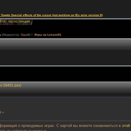
le Special effects of the cursor (not working on IEs prior version 8)
ЙТИ
РЕГИСТРАЦИЯ
у
(Модератор:
Squall
) >
Игры на Lesson51
о 28451 раз)
4 »
формация о проводимых играх. С картой вы можете ознакомиться в
этой
тельно на/после выходных.