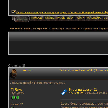
Переключить спецэффекты курсора (не работает на IE версий ниже 8ой) / Togg
ПОМОЩЬ
СТАТИСТИКА СЕРВЕРА
ПОИСК
КАЛЕНДАРЬ
ВО
НАЧАЛО
NoX World - форум об игре NoX
>
Привет фанатам NoX !!!
>
Рубаем по интернет
Страниц: [
1
]
Автор
Тема: Игры на Lesson51 (Прочитан
0 Пользователей и 1 Гость смотрят эту тему.
Ti-Reks
Игры на Lesson51
Постоялец
«
Ответ #0
:
31/12/2015 10:26:3
Здесь будет выкладываться ин
Карма: 17
Первая игра будет предположи