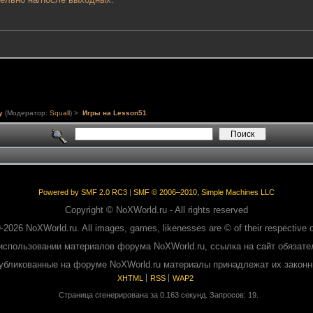
у
(Модератор:
Squall
) >
Игры на Lesson51
Powered by SMF 2.0 RC3
|
SMF © 2006–2010, Simple Machines LLC
Copyright © NoXWorld.ru - All rights reserved
-2026 NoXWorld.ru. All images, games, likenesses are © of their respective 
использовании материалов форума NoXWorld.ru, ссылка на сайт обязате
публикованные на форуме NoXWorld.ru материалы принадлежат их закон
XHTML
RSS
WAP2
Страница сгенерирована за 0.163 секунд. Запросов: 19.