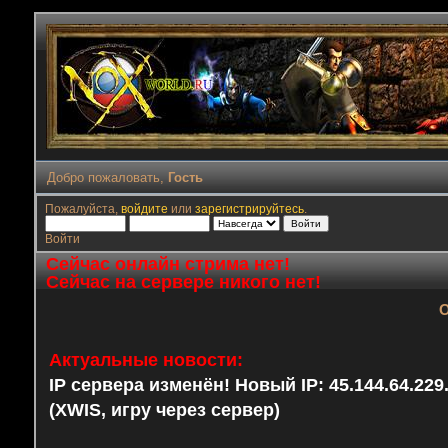
Добро пожаловать,
Гость
Пожалуйста,
войдите
или
зарегистрируйтесь
.
Войти
Сейчас онлайн стрима нет!
Сейчас на сервере никого нет!
О
Актуальные новости:
IP сервера изменён! Новый IP: 45.144.64.22
(XWIS, игру через сервер)