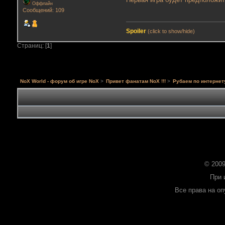
Оффлайн
Сообщений: 109
Spoiler
(click to show/hide)
Страниц: [
1
]
NoX World - форум об игре NoX
>
Привет фанатам NoX !!!
>
Рубаем по интернет
© 2009
При 
Все права на о