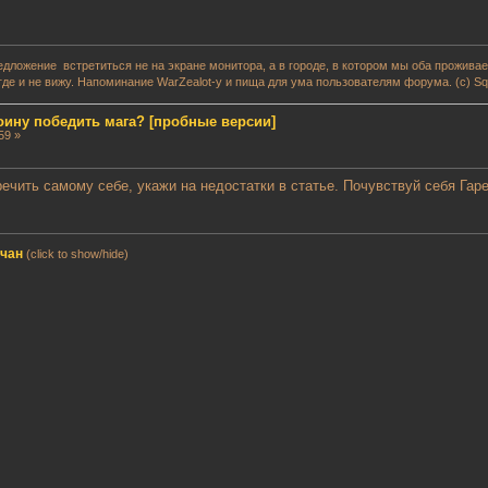
редложение встретиться не на экране монитора, а в городе, в котором мы оба прожив
где и не вижу. Напоминание WarZealot-у и пища для ума пользователям форума. (с) Squ
воину победить мага? [пробные версии]
59 »
ечить самому себе, укажи на недостатки в статье. Почувствуй себя Гар
мчан
(click to show/hide)