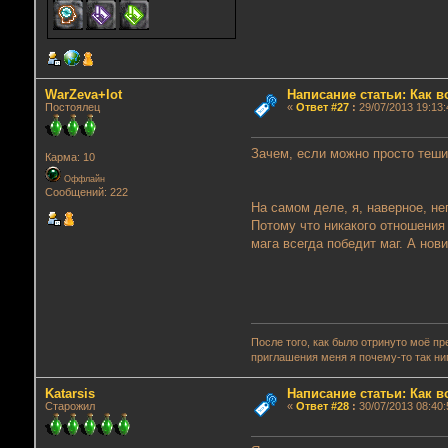
WarZeva+lot
Написание статьи: Как 
Постоялец
«
Ответ #27
:
29/07/2013 19:13:
Зачем, если можно просто теши
Карма: 10
Оффлайн
Сообщений: 222
На самом деле, я, наверное, не
Потому что никакого отношения
мага всегда победит маг. А нов
После того, как было отринуто моё п
приглашения меня я почему-то так ни
Katarsis
Написание статьи: Как 
Старожил
«
Ответ #28
:
30/07/2013 08:40: