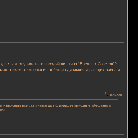
орую я хотел увидеть, а пародийная, типа "Вредных Советов"?
имеет никакого отношения: в битве одинаково играющих воина и
Записан
аем и выяснить всё раз и навсегда в ближайшее выходные, обещанного
all