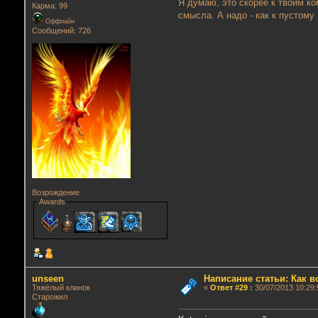
Я думаю, это скорее к твоим ко
Карма: 99
смысла. А надо - как к пустому
Оффлайн
Сообщений: 726
Возрождение
Awards
unseen
Написание статьи: Как 
Тяжёлый клинок
«
Ответ #29
:
30/07/2013 10:29:
Старожил