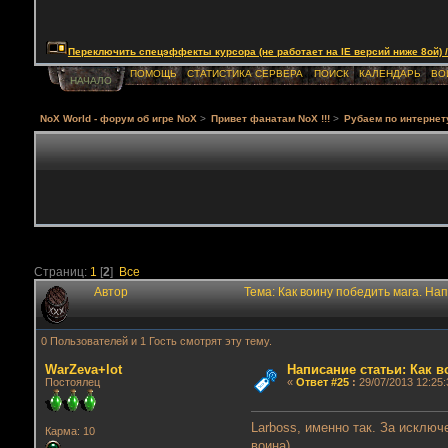
Переключить спецэффекты курсора (не работает на IE версий ниже 8ой) / Togg
ПОМОЩЬ
СТАТИСТИКА СЕРВЕРА
ПОИСК
КАЛЕНДАРЬ
ВО
НАЧАЛО
NoX World - форум об игре NoX
>
Привет фанатам NoX !!!
>
Рубаем по интернет
Страниц:
1
[
2
]
Все
Автор
Тема: Как воину победить мага. На
0 Пользователей и 1 Гость смотрят эту тему.
WarZeva+lot
Написание статьи: Как 
Постоялец
«
Ответ #25
:
29/07/2013 12:25:
Larboss, именно так. За исключ
Карма: 10
воина)