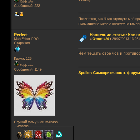
Оффлайн
Сообщений: 222
После того, как было отринуто моё п
приглашения меня я почему-то так ни
Perfect
Написание статьи: Как 
Map Editor PRO
«
Ответ #26
:
29/07/2013 13:25:
Старожил
Чем тешить своё чсв и противор
Карма: 125
Оффлайн
Сообщений: 1149
Spoiler: Самокритичность фору
Слушай маму и drum&bass
Awards