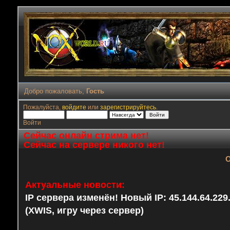
Добро пожаловать,
Гость
Пожалуйста,
войдите
или
зарегистрируйтесь
.
Войти
Сейчас онлайн стрима нет!
Сейчас на сервере никого нет!
О
Актуальные новости:
IP сервера изменён! Новый IP: 45.144.64.22
(XWIS, игру через сервер)