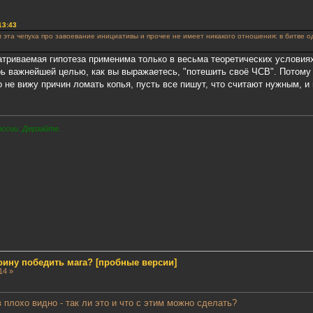
13:43
 эта чепуха про завоевание инициативы и прочее не имеет никакого отношения: в битве о
матриваемая гипотеза применима только в весьма теоретических условия
ь важнейшей целью, как вы выражаетесь, "потешить своё ЧСВ". Потому 
го не вижу причин ломать копья, пусть все пишут, что считают нужным, 
оссии. Дерзайте.
воину победить мага? [пробные версии]
14 »
 плохо видно - так ли это и что с этим можно сделать?