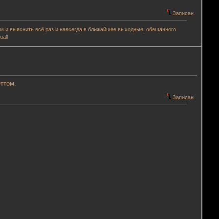
Записан
аем и выяснить всё раз и навсегда в ближайшее выходные, обещанного
all
еттом.
Записан