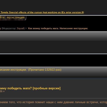
le Special effects of the cursor (not working on IEs prior version 8)
ЙТИ
РЕГИСТРАЦИЯ
у
(Модератор:
Squall
) >
Как воину победить мага. Написание инструкции.
писание инструкции. (Прочитано 132922 раз)
воину победить мага? [пробные версии]
36 »
ением того, что история помнит наши с ним давние личные встречи, кото