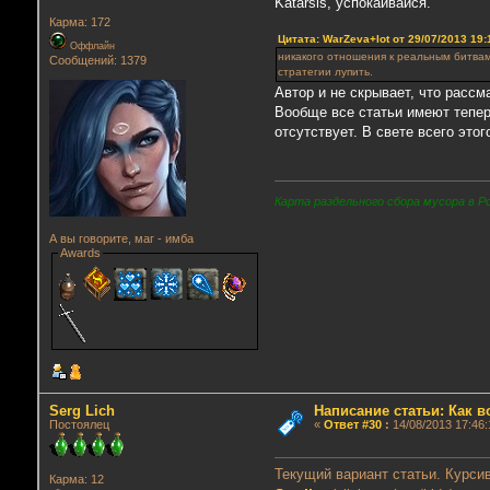
Katarsis, успокаивайся.
Карма: 172
Цитата: WarZeva+lot от 29/07/2013 19:
Оффлайн
никакого отношения к реальным битвам
Сообщений: 1379
стратегии лупить.
Автор и не скрывает, что расс
Вообще все статьи имеют тепер
отсутствует. В свете всего это
Карта раздельного сбора мусора в Р
А вы говорите, маг - имба
Awards
Serg Lich
Написание статьи: Как 
Постоялец
«
Ответ #30
:
14/08/2013 17:46:
Текущий вариант статьи. Курсив
Карма: 12