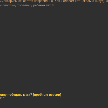
мментариям относятся неправильно. Как к словам хоть сколько-нибудь а
 и плоскому троллингу ребенка лет 10.
воину победить мага? [пробные версии]
54 »