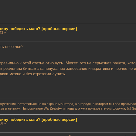
воину победить мага? [пробные версии]
43 »
ть свое чсв?
правильно к этой статье отношусь. Может, это не серьезная работа, кот
 к реальным битвам эта чепуха про завоевание инициативы и прочее не 
ичков можно и без стратегии лупить.
редложение встретиться не на экране монитора, а в городе, в котором мы оба прожив
где и не вижу. Напоминание WarZealot-у и пища для ума пользователям форума. (с) Squ
воину победить мага? [пробные версии]
56 »