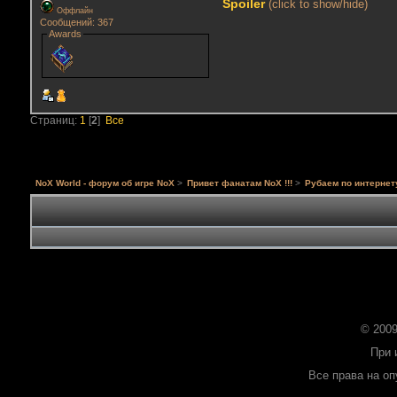
Spoiler
(click to show/hide)
Оффлайн
Сообщений: 367
Awards
Страниц:
1
[
2
]
Все
NoX World - форум об игре NoX
>
Привет фанатам NoX !!!
>
Рубаем по интернет
© 2009
При 
Все права на о