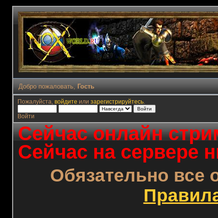
Добро пожаловать,
Гость
Пожалуйста,
войдите
или
зарегистрируйтесь
.
Войти
Сейчас онлайн стрим
Сейчас на сервере н
Обязательно все 
Правил