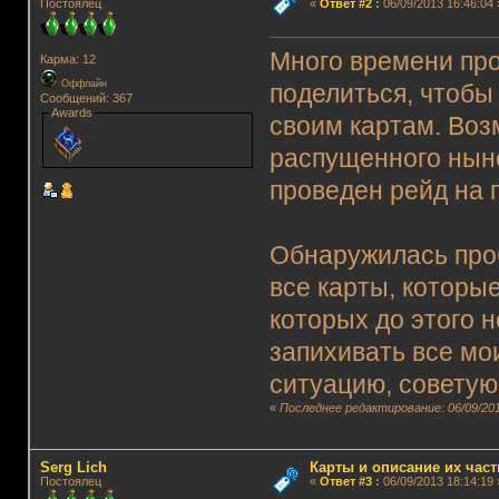
Постоялец
«
Ответ #2
:
06/09/2013 16:46:04 
Много времени про
Карма: 12
Оффлайн
поделиться, чтобы
Сообщений: 367
Awards
своим картам. Воз
распущенного ныне
проведен рейд на 
Обнаружилась проб
все карты, которые
которых до этого 
запихивать все мо
ситуацию, советую
«
Последнее редактирование: 06/09/201
Serg Lich
Карты и описание их част
Постоялец
«
Ответ #3
:
06/09/2013 18:14:19 