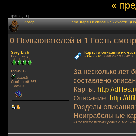
« пр
Страниц: [
1
]
Автор
Тема: Карты и описание их части. (П
0 Пользователей и 1 Гость смотр
Serg Lich
Карты и описание их част
Постоялец
«
Ответ #0
:
06/09/2013 12:42:05 
За несколько лет 
Карма: 12
Оффлайн
составлено описан
Сообщений: 367
Awards
Карты:
http://dfiles
Описание:
http://df
Разделы описания: 
Неиграбельные кар
«
Последнее редактирование: 06/09/201