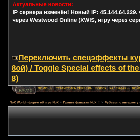
Актуальные новости:
IP сервера изменён! Новый IP: 45.144.64.229
через Westwood Online (XWIS, игру через сер
Переключить спецэффекты курс
8ой) / Toggle Special effects of th
8)
ПОМОЩЬ
СТАТИСТИКА СЕРВЕРА
ПОИСК
КАЛЕНДАРЬ
ВОЙ
НАЧАЛО
NoX World - форум об игре NoX
>
Привет фанатам NoX !!!
>
Рубаем по интернету