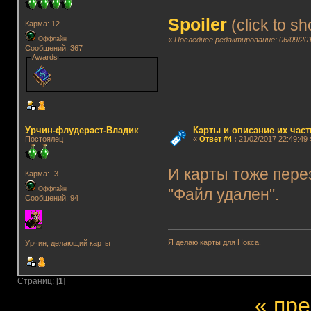
Spoiler
(click to s
Карма: 12
Оффлайн
«
Последнее редактирование: 06/09/201
Сообщений: 367
Awards
Урчин-флудераст-Владик
Карты и описание их част
Постоялец
«
Ответ #4
:
21/02/2017 22:49:49 
И карты тоже перез
Карма: -3
Оффлайн
"Файл удален".
Сообщений: 94
Я делаю карты для Нокса.
Урчин, делающий карты
Страниц: [
1
]
« пр