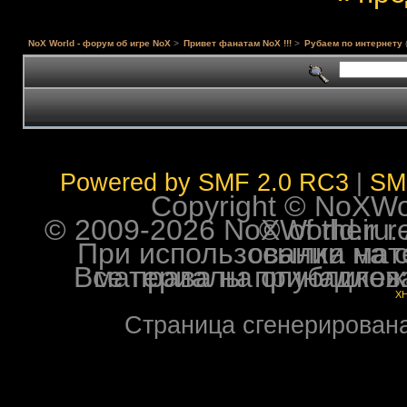
NoX World - форум об игре NoX
>
Привет фанатам NoX !!!
>
Рубаем по интернету
Powered by SMF 2.0 RC3
|
SM
Copyright © NoXWorl
© 2009-2026 NoXWorld.ru. All image
При использовании материалов ф
Все права на опубликованные на форуме NoXW
X
Страница сгенерирована 