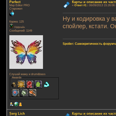
Perfect
Карты и описание их част
Map Editor PRO
«
Ответ #1
:
06/09/2013 15:26:06 
Старожил
Ну и кодировка у в
Карма: 125
спойлер, кстати. О
Оффлайн
Сообщений: 1149
Spoiler: Самокритичность форумч
Слушай маму и drum&bass
Awards
Serg Lich
Карты и описание их част