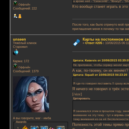
а кроме неё - "Catacomb", "library2", "Sh
Оффлайн
Кто вообще станет играть в это
Сообщений: 222
После того, как было отринуто моё п
приглашения меня я почему-то так ни
unseen
Карты на постоянном се
Тяжёлый клинок
«
Ответ #205
:
10/06/2015 06:11
Старожил
Цитата: Katarsis от 10/06/2015 03:39:0
Карма: 172
Не припомню, чтобы сервер менял кар
Оффлайн
А как, по-твоему, он их меняет?
Сообщений: 1379
Цитата: Squall от 10/06/2015 04:23:20
Я где-то говорил поставить !! сразу вс
Я ничего не говорил о трёх эст
[/size]
Цитировать
Я занимался этим в прошлом году, зани
внимание на эту тему - тут и впрямь с
А вы говорите, маг - имба
тему внимания из-за её бесполезности.
Awards
Полезность этой темы прямо пр