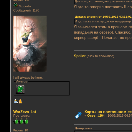
Карма: 132
Для того, кто, очевидно, разучился чит
Я где-то говорил поставить !! 
Оффлайн
Сообщений: 1170
Цитата: unseen от 10/06/2015 03:32:01
И да, ты же у нас вроде как модератор 
Я занимался этим в прошлом го
попадания на сервер). Спасибо,
сервер введёт. Полагаю, во вре
Spoiler
(click to show/hide)
I will always be here.
Awards
WarZeva+lot
Карты на постоянном се
Постоялец
«
Ответ #204
:
10/06/2015 04:54
Цитировать
Карма: 10