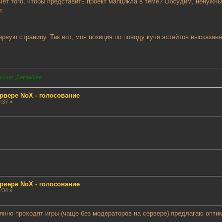
счёт того, чтобы представить проект мапцикла в теме? Обсудим, ненужн
т.
ервую страницу. Так вот, моя позиция по поводу кучи эстейтов высказан
оссии. Дерзайте.
рвере NoX - голосование
:37 »
рвере NoX - голосование
:34 »
тоянно проходят игры (чаще без модераторов на сервере) предлагаю опти