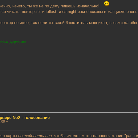
нечно, нечего, ты же не по делу пишешь изначально!
лся читать, повторяю: и fallest, и estnight расположены в мапцикле очен
.
ератор по идее, так если ты такой блюститель мапцикла, возьми да обнови
оссии. Дерзайте.
рвере NoX - голосование
:09 »
нял карты
последовательно,
чтобы имело смысл словосочетание "распо