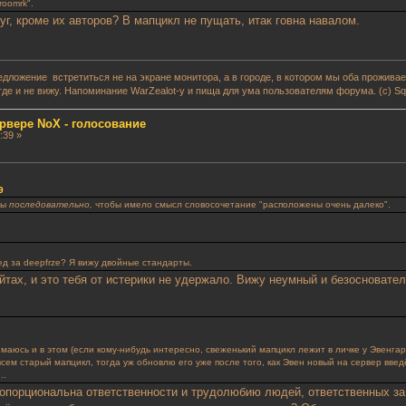
roomrk".
 уг, кроме их авторов? В мапцикл не пущать, итак говна навалом.
редложение встретиться не на экране монитора, а в городе, в котором мы оба прожив
где и не вижу. Напоминание WarZealot-у и пища для ума пользователям форума. (с) Squ
рвере NoX - голосование
:39 »
9
ты
последовательно,
чтобы имело смысл словосочетание "расположены очень далеко".
лед за deepfrze? Я вижу двойные стандарты.
ейтах, и это тебя от истерики не удержало. Вижу неумный и безосновате
маюсь и в этом (если кому-нибудь интересно, свеженький мапцикл лежит в личке у Эвенгар
овсем старый мапцикл, тогда уж обновлю его уже после того, как Эвен новый на сервер вв
..
опорциональна ответственности и трудолюбию людей, ответственных за