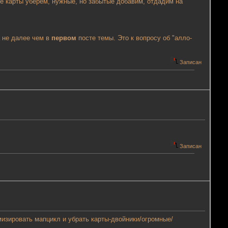
ые карты уберём, нужные, но забытые добавим, отдадим на
а не далее чем в
первом
посте темы. Это к вопросу об "алло-
Записан
Записан
мизировать мапцикл и убрать карты-двойники/огромные/