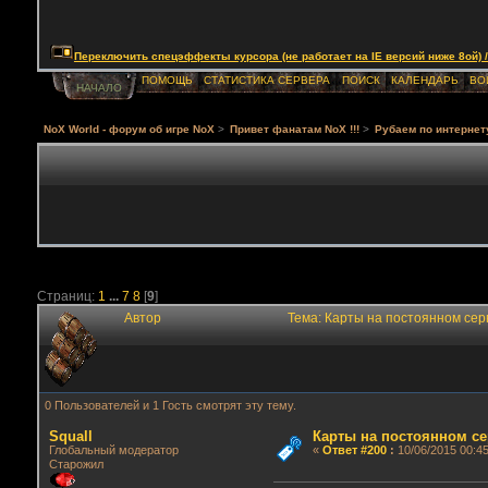
Переключить спецэффекты курсора (не работает на IE версий ниже 8ой) / Togg
ПОМОЩЬ
СТАТИСТИКА СЕРВЕРА
ПОИСК
КАЛЕНДАРЬ
ВО
НАЧАЛО
NoX World - форум об игре NoX
>
Привет фанатам NoX !!!
>
Рубаем по интернет
Страниц:
1
...
7
8
[
9
]
Автор
Тема: Карты на постоянном сер
0 Пользователей и 1 Гость смотрят эту тему.
Squall
Карты на постоянном се
Глобальный модератор
«
Ответ #200
:
10/06/2015 00:45
Старожил