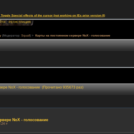
le Special effects of the cursor (not working on IEs prior version 8)
ЙТИ
РЕГИСТРАЦИЯ
у
(Модератор:
Squall
) >
Карты на постоянном сервере NoX - голосование
вере NoX - голосование (Прочитано 935673 раз)
рвере NoX - голосование
:24 »