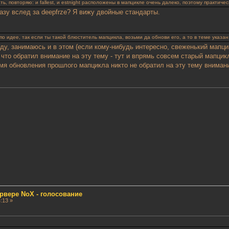
ать, повторяю: и fallest, и estnight расположены в мапцикле очень далеко, поэтому практич
сразу вслед за deepfrze? Я вижу двойные стандарты.
по идее, так если ты такой блюститель мапцикла, возьми да обнови его, а то в теме указан 
ду, занимаюсь и в этом (если кому-нибудь интересно, свеженький мапци
 что обратил внимание на эту тему - тут и впрямь совсем старый мапцикл
мя обновления прошлого мапцикла никто не обратил на эту тему внимания
рвере NoX - голосование
:13 »