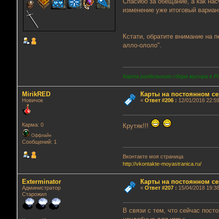
Спасибо за обещание, а как на
изменение уже итоговый вариан
Кстати, обратите внимание на п
алло-ололо".
Карта раздельного сбора мусора в Р
MirikRED
Карты на постоянном се
Новичок
«
Ответ #206
:
12/01/2016 22:59
Карма: 0
Крутяк!!!
Оффлайн
Сообщений: 1
Вконтакте моя страница
http://vkontakte-moyastranica.ru/
Exterminator
Карты на постоянном се
Администратор
«
Ответ #207
:
15/04/2018 19:38
Старожил
В связи с тем, что сейчас пос