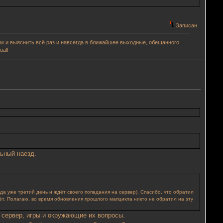
Записан
аем и выяснить всё раз и навсегда в ближайшее выходные, обещанного
all
льный наезд.
да уже третий день и ждёт своего попадания на сервер). Спасибо, что обратил
едёт. Полагаю, во время обновления прошлого мапцикла никто не обратил на эту
 сервер, игры и окружающие их вопросы.