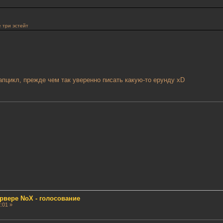
е три эстейт
апцикл, прежде чем так уверенно писать какую-то ерунду xD
рвере NoX - голосование
:01 »