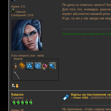
По делу-то ответить нечего? Ко
Карма: 172
Для того, кто, очевидно, разучи
Оффлайн
играет абсолютно никакой роли
Сообщений: 1379
И да, ты же у нас вроде как мод
Карта раздельного сбора мусора в Р
А вы говорите, маг - имба
Awards
Katarsis
Карты на постоянном се
Старожил
«
Ответ #202
:
10/06/2015 03:39
Не припомню, чтобы сервер ме
Карма: 99