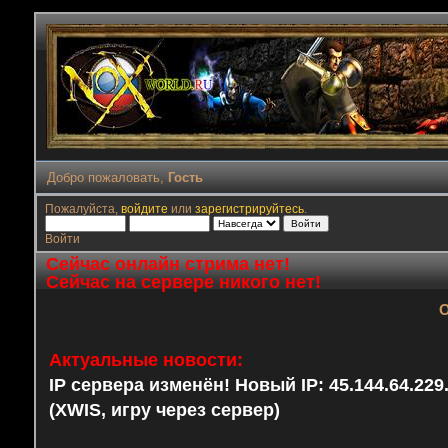
Добро пожаловать,
Гость
Пожалуйста,
войдите
или
зарегистрируйтесь
.
Войти
Сейчас онлайн стрима нет!
Сейчас на сервере никого нет!
О
Актуальные новости:
IP сервера изменён! Новый IP: 45.144.64.22
(XWIS, игру через сервер)