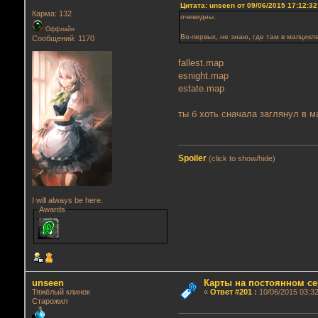
Цитата: unseen от 09/06/2015 17:12:32
Карма: 132
очевидны.
Оффлайн
Во-первых, не знаю, где там в мапцикл
Сообщений: 1170
fallest.map
esnight.map
estate.map
ты б хоть сначала заглянул в м
Spoiler
(click to show/hide)
I will always be here.
Awards
unseen
Карты на постоянном се
Тяжёлый клинок
«
Ответ #201
:
10/06/2015 03:32
Старожил