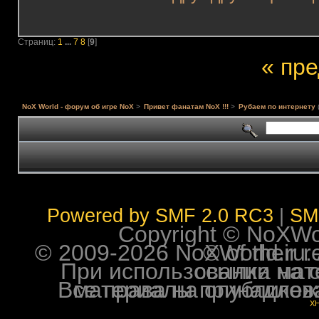
Страниц:
1
...
7
8
[
9
]
« пр
NoX World - форум об игре NoX
>
Привет фанатам NoX !!!
>
Рубаем по интернету
Powered by SMF 2.0 RC3
|
SM
Copyright © NoXWorl
© 2009-2026 NoXWorld.ru. All image
При использовании материалов ф
Все права на опубликованные на форуме NoXW
X