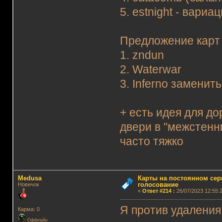
5. estnight - вариа
Предложение карт 
1. zndun
2. Waterwar
3. Inferno заменить
+ есть идея для до
двери в "межстенны
часто тяжко
Medusa
Карты на постоянном сер
голосование
Новичок
«
Ответ #214
:
26/07/2023 12:55:2
Я против удаления
Карма: 0
Оффлайн