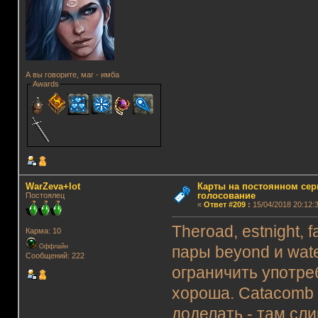
А вы говорите, маг - имба
Awards
WarZeva+lot
Карты на постоянном сер
голосование
Постоялец
«
Ответ #209
:
15/04/2018 20:12:3
Theroad, estnight, 
Карма: 10
Оффлайн
пары beyond и wat
Сообщений: 222
ограничить употре
хороша. Catacomb 
доделать - там сл