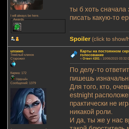
ты б хоть сначала 
I will always be here.
писать какую-то е
Awards
Spoiler
(click to show/
unseen
Карты на постоянном сер
голосование
Тяжёлый клинок
Старожил
«
Ответ #201
:
10/06/2015 03:32:0
По делу-то ответит
Карма: 172
пишешь изначальн
Оффлайн
Сообщений: 1379
Для того, кто, очев
estnight располож
практически не иг
никакой роли.
И да, ты же у нас 
такой блюститель м