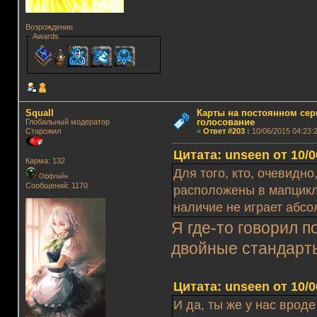
Возрождение
Awards
Squall
Карты на постоянном сер
голосование
Глобальный модератор
Старожил
«
Ответ #203
:
10/06/2015 04:23:2
Цитата: unseen от 10/0
Карма: 132
Для того, кто, очевидно,
Оффлайн
Сообщений: 1170
расположены в мапцикле
наличие не играет абсо
Я где-то говорил п
двойные стандарт
Цитата: unseen от 10/0
И да, ты же у нас вроде