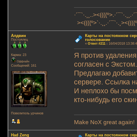
·´¯`·.¸¸..><((((º>.·´¯`·.¸¸.·´
><((((º>`·.¸¸.·´¯`·.¸><((((º
Алдвин
Карты на постоянном сер
голосование
Постоялец
«
Ответ #211
:
16/04/2018 13:38:4
Я против удаления
Карма: 23
Оффлайн
согласен с Экстом
Сообщений: 161
Предлагаю добавить 
сервере. Ссылка н
И неплохо бы посм
кто-нибудь его скин
Повелитель урчинов
Make NoX great again!
Had Zeng
Карты на постоянном сер