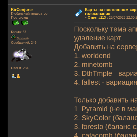
KirConjurer
Карты на постоянном сер
голосование
Глобальный модератор
Постоялец
«
Ответ #213
:
25/07/2023 22:30:2
Поскольку тема апн
Карма: 67
удаление карт.
Оффлайн
Сообщений: 249
Добавить на серве
1. worldend
2. minetomb
User #1234!
3. DthTmple - вари
4. fallest - вариаци
Только добавить на
1. Pyramid (не в м
2. SkyColor (балан
3. foresto (баланс
4. catacomb (бала