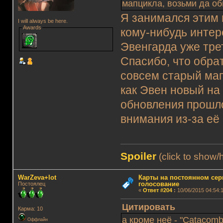
мапцикла, возьми да обн
Я занимался этим 
I will always be here.
Awards
кому-нибудь интер
Эвенгарда уже тре
Спасибо, что обрат
совсем старый мапц
как Эвен новый на
обновления прошло
внимания из-за её 
Spoiler
(click to show/
WarZeva+lot
Карты на постоянном сер
голосование
Постоялец
«
Ответ #204
:
10/06/2015 04:54:1
Цитировать
Карма: 10
а кроме неё - "Catacomb",
Оффлайн