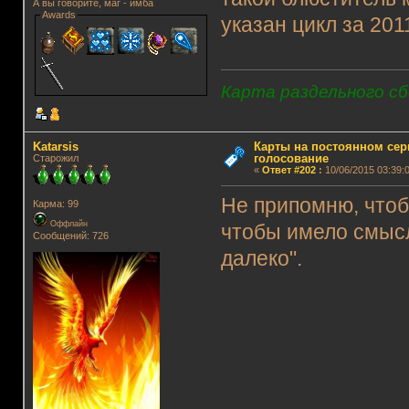
А вы говорите, маг - имба
Awards
указан цикл за 2011
Карта раздельного сб
Katarsis
Карты на постоянном сер
голосование
Старожил
«
Ответ #202
:
10/06/2015 03:39:0
Не припомню, что
Карма: 99
Оффлайн
чтобы имело смыс
Сообщений: 726
далеко".