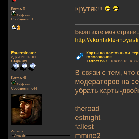
Крутяк!!!
Карма: 0
Оффлайн
Сообщений: 1
Вконтакте моя страни
http://vkontakte-moyastr
Exterminator
Карты на постоянном сер
голосование
Администратор
Старожил
«
Ответ #207
:
15/04/2018 19:38:3
В связи с тем, что
Карма: 43
модераторов на се
Оффлайн
Сообщений: 644
убрать карты-двой
theroad
estnight
fallest
A-ha-ha!
mmine2
Awards