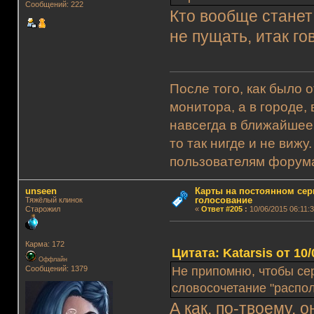
Сообщений: 222
Кто вообще станет 
не пущать, итак го
После того, как было 
монитора, а в городе,
навсегда в ближайшее
то так нигде и не виж
пользователям форума.
unseen
Карты на постоянном сер
голосование
Тяжёлый клинок
Старожил
«
Ответ #205
:
10/06/2015 06:11:3
Карма: 172
Цитата: Katarsis от 10/
Оффлайн
Сообщений: 1379
Не припомню, чтобы се
словосочетание "распо
А как, по-твоему, 