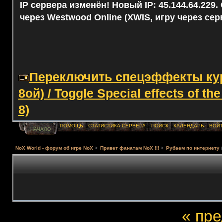
IP сервера изменён! Новый IP: 45.144.64.229
через Westwood Online (XWIS, игру через сер
Переключить спецэффекты курс
8ой) / Toggle Special effects of th
8)
ПОМОЩЬ
СТАТИСТИКА СЕРВЕРА
ПОИСК
КАЛЕНДАРЬ
ВОЙ
НАЧАЛО
NoX World - форум об игре NoX
>
Привет фанатам NoX !!!
>
Рубаем по интернету
« пр