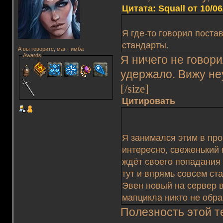
Цитата: Squall от 10/06
Я где-то говорил постав
стандарты.
А вы говорите, маг - имба
Awards
Я ничего не говори
удержало. Вижу не
[/size]
Цитировать
Я занимался этим в про
интересно, свеженький 
ждёт своего попадания 
тут и впрямь совсем ст
Эвен новый на сервер 
мапцикла никто не обра
Полезность этой 