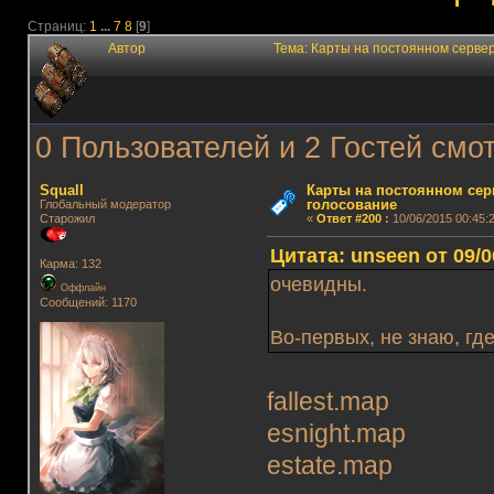
Страниц:
1
...
7
8
[
9
]
Автор
Тема: Карты на постоянном серве
0 Пользователей и 2 Гостей смот
Squall
Карты на постоянном сер
голосование
Глобальный модератор
Старожил
«
Ответ #200
:
10/06/2015 00:45:2
Цитата: unseen от 09/0
Карма: 132
очевидны.
Оффлайн
Сообщений: 1170
Во-первых, не знаю, гд
fallest.map
esnight.map
estate.map