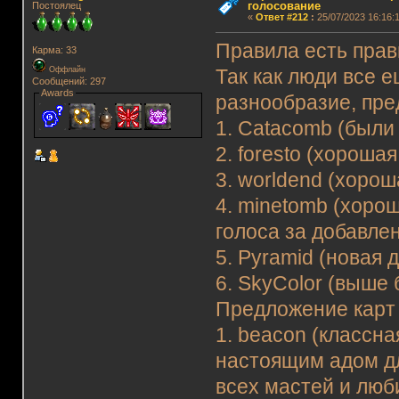
голосование
Постоялец
«
Ответ #212
:
25/07/2023 16:16:1
Правила есть прави
Карма: 33
Оффлайн
Так как люди все 
Сообщений: 297
Awards
разнообразие, пре
1. Catacomb (были
2. foresto (хороша
3. worldend (хорош
4. minetomb (хоро
голоса за добавлен
5. Pyramid (новая 
6. SkyColor (выше 
Предложение карт 
1. beacon (классна
настоящим адом дл
всех мастей и люб