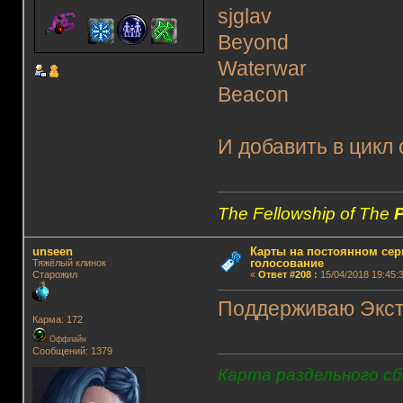
sjglav
Beyond
Waterwar
Beacon
И добавить в цикл
The Fellowship of The
unseen
Карты на постоянном сер
голосование
Тяжёлый клинок
Старожил
«
Ответ #208
:
15/04/2018 19:45:3
Поддерживаю Экста
Карма: 172
Оффлайн
Сообщений: 1379
Карта раздельного сб