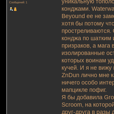
уникальную тополо
Сообщений: 1
конджами. Waterwa
Beyound ее не заме
хотя бы потому чт
простреливаются. 
конджа по шатким 
призраков, а мага 
изолированные остр
которых воинам уд
кучей. И я не вижу
ZnDun лично мне к
ничего особо интер
мапцикле пофиг.
Я бы добавила Grot
Scroom, на которой
друг-друга в разы 