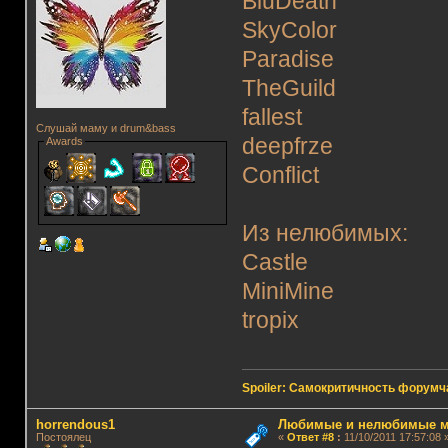
BluDeath
SkyColor
Paradise
TheGuild
fallest
Слушай маму и drum&bass
deepfrze
Awards
Conflict
Из нелюбимых:
Castle
MiniMine
tropix
Spoiler: Самокритичность форумч
horrendous1
Любимые и нелюбимые м
Постоялец
«
Ответ #8
:
11/10/2011 17:57:08 