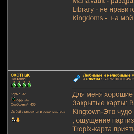
ManaVault - раздр
Library - не нрави
Kingdoms - на мой 
OXOTHuK
Любимые и нелюбимые м
Постоялец
«
Ответ #4
:
17/07/2010 00:04:49 
Для меня хорошие к
Карма: 32
Оффлайн
Закрытые карты: Bu
Сообщений: 435
Kingtown-Это чудо
Имбой становится в руках мастера
, ощущение партиз
Tropix-карта прият