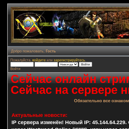
Добро пожаловать,
Гость
Пожалуйста,
войдите
или
зарегистрируйтесь
.
Войти
Сейчас онлайн стрим
Сейчас на сервере н
Обязательно все ознако
Актуальные новости:
IP сервера изменён! Новый IP: 45.144.64.229