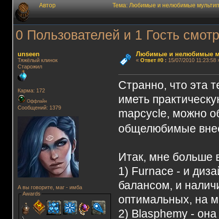
Автор
Тема: Любимые и нелюбимые мультип
0 Пользователей и 1 Гость смотр
unseen
Любимые и нелюбимые м
Тяжёлый клинок
«
Ответ #0
:
15/07/2010 11:23:58 
Старожил
Странно, что эта 
Карма: 172
иметь практическу
Оффлайн
Сообщений: 1379
mapcycle, можно 
общелюбимые вне
Итак, мне больше 
1) Furnace - и диз
балансом, и налич
А вы говорите, маг - имба
Awards
оптимальных, на м
2) Blasphemy - он