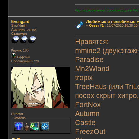
Карта раздельного сбора мусора в Рос
Evengard
Любимые и нелюбимые м
SysAdmin
«
Ответ #1
:
15/07/2010 18:38:20 
Администратор
Старожил
Нравятся:
mmine2 (двухэтаж
Карма: 186
Оффлайн
Paradise
Сообщений: 2729
Mn2Wland
tropix
TreeHaus (или Tri
посох скрыт хитро,
FortNox
Autumn
Director
Awards
Castle
FreezOut