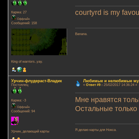
courtyrd is my favou
Карма: 27
Оффлайн
Сообщений: 158
Banana.
King of warriors..yay.
Урчин-флудераст-Владик
Любимые и нелюбимые му
Постоялец
«
Ответ #9
:
25/02/2017 14:36:24 »
Мне нравятся толь
Карма: -3
Остальные только 
Оффлайн
Сообщений: 94
Я делаю карты для Нокса.
Урчин, делающий карты