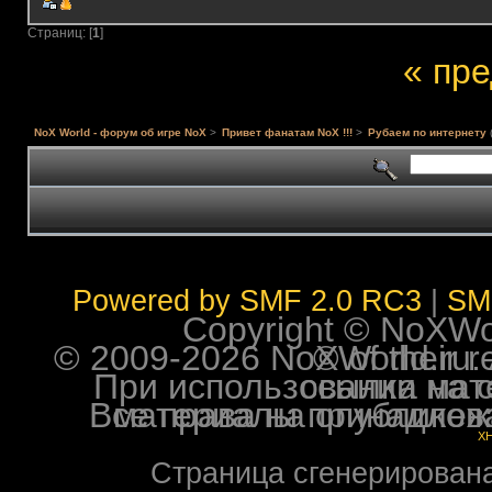
Страниц: [
1
]
« пр
NoX World - форум об игре NoX
>
Привет фанатам NoX !!!
>
Рубаем по интернету
Powered by SMF 2.0 RC3
|
SM
Copyright © NoXWorl
© 2009-2026 NoXWorld.ru. All image
При использовании материалов ф
Все права на опубликованные на форуме NoXW
X
Страница сгенерирована 