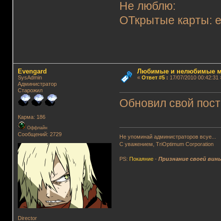
Не люблю:
ОТкрытые карты: es
Evengard
Любимые и нелюбимые м
SysAdmin
«
Ответ #5
:
17/07/2010 00:42:31 
Администратор
Старожил
Обновил свой пост
Карма: 186
Оффлайн
Сообщений: 2729
Не упоминай администраторов всуе...
С уважением, TriOptimum Corporation
PS:
Покаяние
-
Признание своей вин
Director