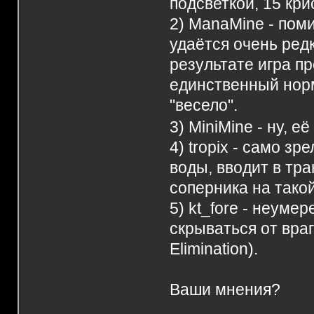
подсветкой, 15 кр
2) ManaMine - поми
удаётся очень ред
результате игра п
единственный нор
"весело".
3) MiniMine - ну, 
4) tropix - само 
воды, вводит в тра
соперника на такой
5) kt_fore - неуме
скрываться от враг
Elimination).
Ваши мнения?