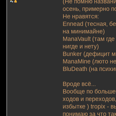
(Не помню названи
осень, примерно п
Не нравятся:
Ennead (тесная, б
на минимайне)
ManaVault (там где
нигде и нету)
Bunker (дефицит м
ManaMine (люто не
BluDeath (на психи
Вроде всё...
Вообще по большей
ходов и переходов,
избытке ) tropix - 
понимаю за что так