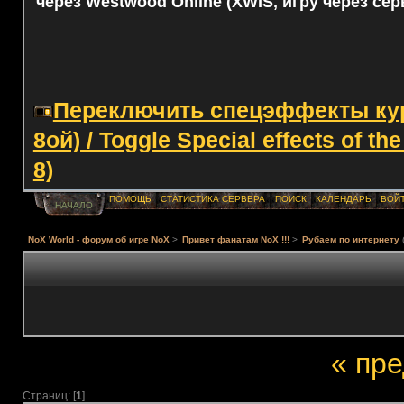
через Westwood Online (XWIS, игру через сер
Переключить спецэффекты курс
8ой) / Toggle Special effects of th
8)
ПОМОЩЬ
СТАТИСТИКА СЕРВЕРА
ПОИСК
КАЛЕНДАРЬ
ВОЙ
НАЧАЛО
NoX World - форум об игре NoX
>
Привет фанатам NoX !!!
>
Рубаем по интернету
« пр
Страниц: [
1
]