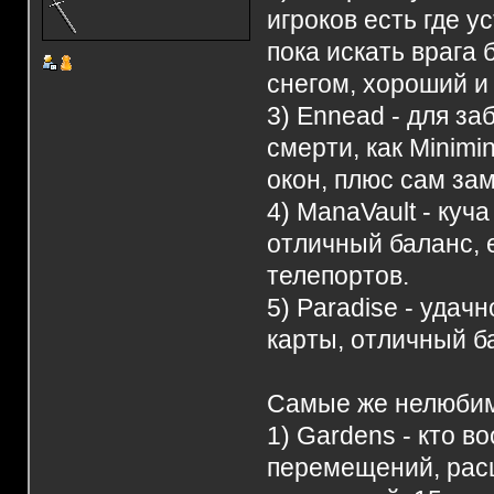
игроков есть где 
пока искать врага
снегом, хороший и
3) Ennead - для за
смерти, как Minimi
окон, плюс сам за
4) ManaVault - ку
отличный баланс, 
телепортов.
5) Paradise - уда
карты, отличный б
Самые же нелюбим
1) Gardens - кто в
перемещений, расц