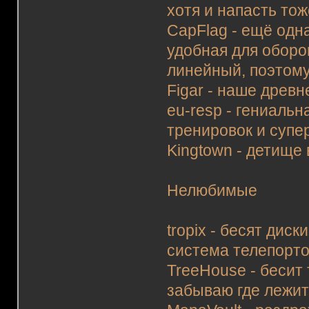
хотя и напасть тож
CapFlag - ещё одна
удобная для оборо
линейный, поэтому
Figar - наше древ
eu-resp - гениальн
тренировок и супер
Kingtown - детище 
Нелюбимые
tropix - бесят дис
система телепорто
TreeHouse - бесит
забываю где лежит