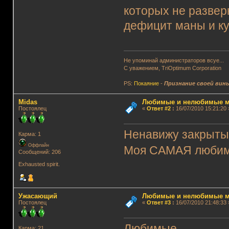
которых не разверн
дефицит маны и куч
Не упоминай администраторов всуе...
С уважением, TriOptimum Corporation
PS:
Покаяние
-
Признание своей вин
Midas
Любимые и нелюбимые м
Постоялец
«
Ответ #2
:
16/07/2010 15:21:20 
Ненавижу закрытые
Карма: 1
Оффлайн
Моя САМАЯ любимая
Сообщений: 206
Exhausted spirit.
Ужасающий
Любимые и нелюбимые м
Постоялец
«
Ответ #3
:
16/07/2010 21:48:33 
Любимые
Карма: 21