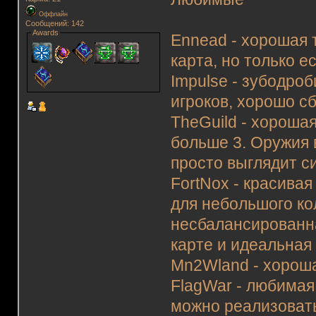
Оффлайн
Сообщений: 142
Awards
Ennead - хорошая 
карта, но только е
Impulse - зубодро
игроков, хорошо с
TheGuild - хорошая
больше 3. Оружия 
просто выглядит с
FortNox - красива
для небольшого ко
несбалансированна
карте и идеальная
Mn2Wland - хороша
FlagWar - любимая 
можно реализоват