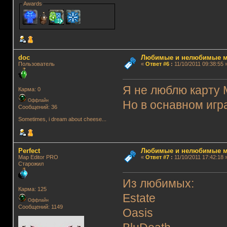
Awards
doc
Любимые и нелюбимые м
Пользователь
«
Ответ #6
:
11/10/2011 09:38:55 
Я не люблю карту 
Карма: 0
Оффлайн
Но в оснавном игр
Сообщений: 36
Sometimes, i dream about cheese...
Perfect
Любимые и нелюбимые м
Map Editor PRO
«
Ответ #7
:
11/10/2011 17:42:18 
Старожил
Из любимых:
Карма: 125
Estate
Оффлайн
Сообщений: 1149
Oasis