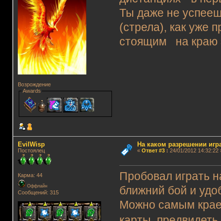
Ты даже не успееш
(стрела), как уже
стоящим на краю
Возрождение
Awards
EvilWisp
На каком разрешении игр
Постоялец
«
Ответ #3
:
24/01/2012 14:32:22 
Пробовал играть н
Карма: 44
Оффлайн
ближний бой и удоб
Сообщений: 315
Можно самым крае
карты, предвидеть