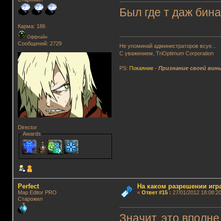
Был где т даж би
Карма: 186
Оффлайн
Сообщений: 2729
Не упоминай администраторов всуе...
С уважением, TriOptimum Corporation
PS:
Покаяние
-
Признание своей вин
Director
Awards
Perfect
На каком разрешении игр
Map Editor PRO
«
Ответ #15
:
27/01/2012 18:08:20
Старожил
Значит, это вполне