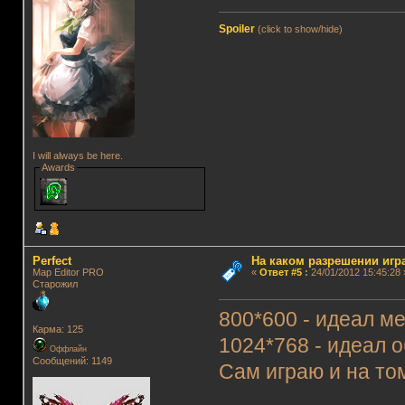
Spoiler
(click to show/hide)
I will always be here.
Awards
Perfect
На каком разрешении игр
Map Editor PRO
«
Ответ #5
:
24/01/2012 15:45:28 
Старожил
800*600 - идеал ме
Карма: 125
1024*768 - идеал 
Оффлайн
Сообщений: 1149
Сам играю и на том