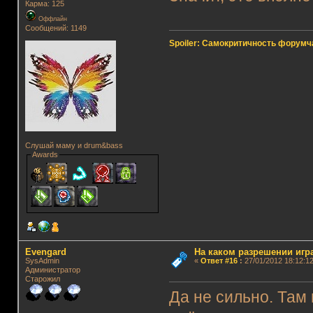
Карма: 125
Оффлайн
Сообщений: 1149
Spoiler: Самокритичность форумч
Слушай маму и drum&bass
Awards
Evengard
На каком разрешении игр
SysAdmin
«
Ответ #16
:
27/01/2012 18:12:12
Администратор
Старожил
Да не сильно. Там