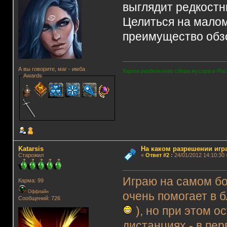
выглядит редкост
Целиться на мало
преимущество обзо
А вы говорите, маг - имба
Карта раздельного сбора мусора в Рос
Awards
Katarsis
На каком разрешении игр
Старожил
«
Ответ #2
:
24/01/2012 14:10:30 
Играю на самом б
Карма: 99
Оффлайн
очень помогает в 
Сообщений: 726
), но при этом 
дистанциях - в пе