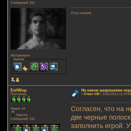
Сообщений: 910
Отец читеров
Абстрагирую
Awards
EvilWisp
На каком разрешении игр
Постоялец
«
Ответ #30
:
31/01/2012 12:14:05
Согласен, что на
Карма: 44
Оффлайн
две черные полоск
Сообщений: 315
заполнить игрой. 