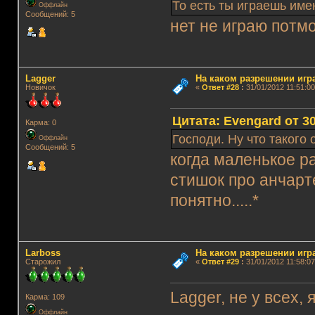
То есть ты играешь име
Оффлайн
Сообщений: 5
нет не играю потмо
Lagger
На каком разрешении игр
Новичок
«
Ответ #28
:
31/01/2012 11:51:00
Цитата: Evengard от 30
Карма: 0
Господи. Ну что такого
Оффлайн
Сообщений: 5
когда маленькое р
стишок про анчарте
понятно.....*
Lаrboss
На каком разрешении игр
Старожил
«
Ответ #29
:
31/01/2012 11:58:07
Lagger, не у всех,
Карма: 109
Оффлайн