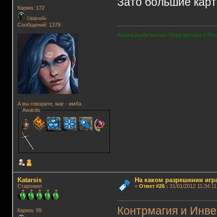
Зато большие карт
Карма: 172
Оффлайн
Сообщений: 1379
Карта раздельного сбора мусора в Рос
А вы говорите, маг - имба
Awards
Katarsis
На каком разрешении игр
Старожил
«
Ответ #26
:
31/01/2012 11:34:11
Контрмагия и Инве
Карма: 99