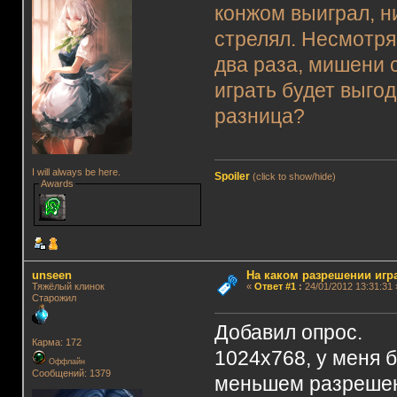
конжом выиграл, н
стрелял. Несмотря
два раза, мишени с
играть будет выго
разница?
I will always be here.
Spoiler
(click to show/hide)
Awards
unseen
На каком разрешении игр
Тяжёлый клинок
«
Ответ #1
:
24/01/2012 13:31:31 
Старожил
Добавил опрос.
Карма: 172
1024х768, у меня 
Оффлайн
Сообщений: 1379
меньшем разрешени