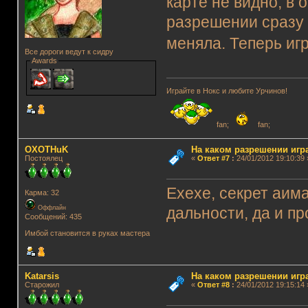
карте не видно, в 
разрешении сразу 
меняла. Теперь иг
Все дороги ведут к сидру
Awards
Играйте в Нокс и любите Урчинов!
fan;
fan;
OXOTHuK
На каком разрешении игр
Постоялец
«
Ответ #7
:
24/01/2012 19:10:39 
Ехехе, секрет аима
Карма: 32
Оффлайн
дальности, да и п
Сообщений: 435
Имбой становится в руках мастера
Katarsis
На каком разрешении игр
Старожил
«
Ответ #8
:
24/01/2012 19:15:14 