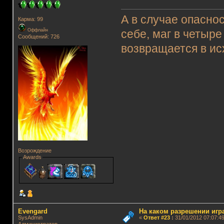
А в случае опасно
Карма: 99
Оффлайн
себе, маг в четыре
Сообщений: 726
возвращается в ис
Возрождение
Awards
Evengard
На каком разрешении игр
SysAdmin
«
Ответ #23
:
31/01/2012 07:07:49
Администратор