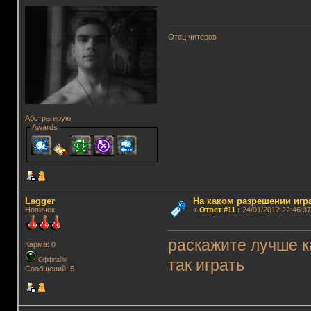
Отец читеров
Абстрагирую
Awards
Lagger
На каком разрешении игр
Новичок
«
Ответ #11
:
24/01/2012 22:46:37
раскажите лучше к
Карма: 0
Оффлайн
так играть
Сообщений: 5