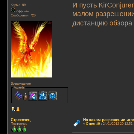
И пусть KirConjurer
Карма: 99
Оффлайн
малом разрешении)
Сообщений: 726
дистанцию обзора 
Возрождение
Awards
Стрекозец
На каком разрешении игр
Постоялец
«
Ответ #9
:
24/01/2012 20:12:51 