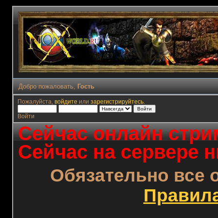
Добро пожаловать,
Гость
Пожалуйста,
войдите
или
зарегистрируйтесь
.
Войти
Сейчас онлайн стрим
Сейчас на сервере н
Обязательно все 
Правил