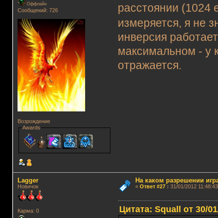
Оффлайн
расстоянии (1024 
Сообщений: 726
измеряется, я не 
инверсия работает 
максимальном - у 
отражается.
Возрождение
Awards
Lagger
На каком разрешении игр
Новичок
«
Ответ #27
:
31/01/2012 11:48:43
Цитата: Squall от 30/01
Карма: 0