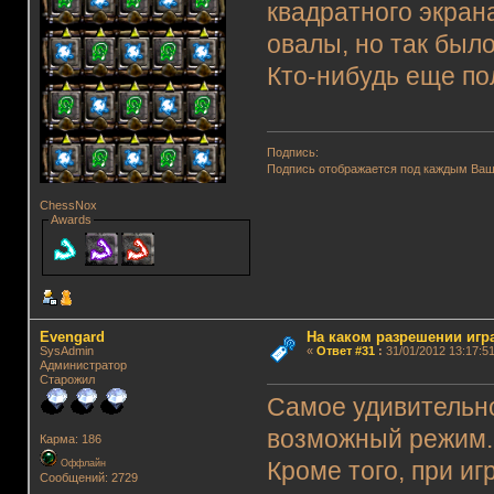
квадратного экран
овалы, но так было
Кто-нибудь еще по
Подпись:
Подпись отображается под каждым Ва
ChessNox
Awards
Evengard
На каком разрешении игр
SysAdmin
«
Ответ #31
:
31/01/2012 13:17:51
Администратор
Старожил
Самое удивительно
возможный режим.
Карма: 186
Оффлайн
Кроме того, при иг
Сообщений: 2729