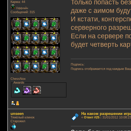
Только попасть бе
Карма: 44
Оффлайн
даже с аимом буду
Сообщений: 315
И кстати, контерс
серверного разреш
Если на сервере п
будет четверть ка
Подпись:
Подпись отображается под каждым Ва
ChessNox
Awards
unseen
На каком разрешении игр
Тяжёлый клинок
«
Ответ #25
:
31/01/2012 10:08:23
Старожил