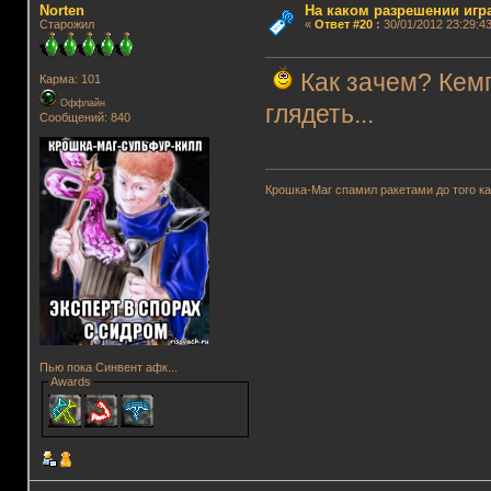
Norten
На каком разрешении игр
Старожил
«
Ответ #20
:
30/01/2012 23:29:43
Как зачем? Кем
Карма: 101
Оффлайн
глядеть...
Сообщений: 840
Крошка-Маг спамил ракетами до того к
Пью пока Синвент афк...
Awards