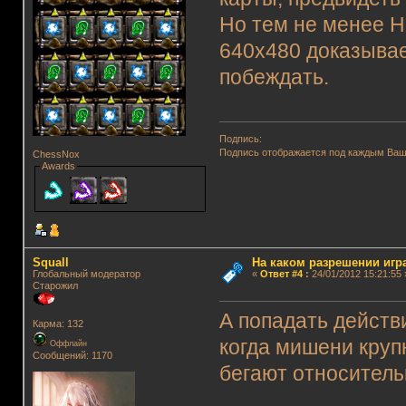
Но тем не менее Н
640х480 доказывае
побеждать.
Подпись:
Подпись отображается под каждым Ва
ChessNox
Awards
Squall
На каком разрешении игр
Глобальный модератор
«
Ответ #4
:
24/01/2012 15:21:55 
Старожил
А попадать действи
Карма: 132
когда мишени круп
Оффлайн
Сообщений: 1170
бегают относитель