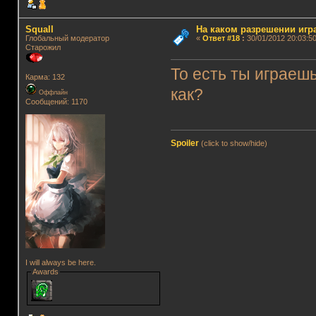
Squall
На каком разрешении игр
Глобальный модератор
«
Ответ #18
:
30/01/2012 20:03:50
Старожил
То есть ты играеш
Карма: 132
как?
Оффлайн
Сообщений: 1170
Spoiler
(click to show/hide)
I will always be here.
Awards