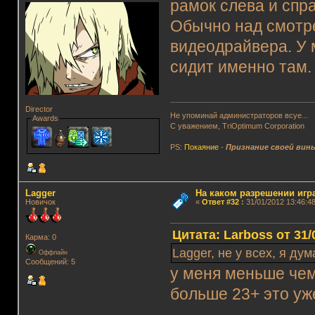
рамок слева и спра
Обычно над смотре
видеодрайвера. У 
сидит именно там.
Director
Не упоминай администраторов всуе...
Awards
С уважением, TriOptimum Corporation
PS:
Покаяние
-
Признание своей вин
Lagger
На каком разрешении игр
Новичок
«
Ответ #32
:
31/01/2012 13:46:48
Цитата: Lаrboss от 31/
Карма: 0
Lagger, не у всех, я д
Оффлайн
Сообщений: 5
у меня меньше чем 
больше 23+ это уж