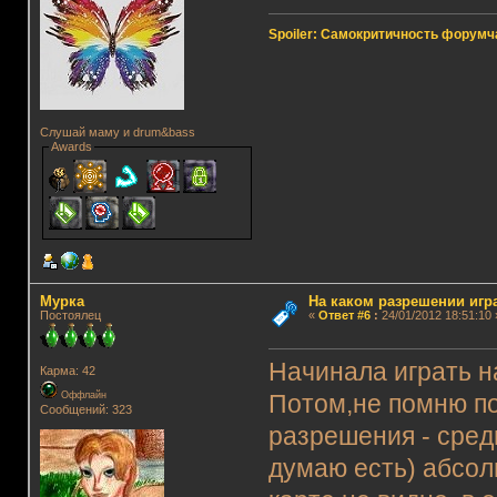
Spoiler: Самокритичность форумч
Слушай маму и drum&bass
Awards
Мурка
На каком разрешении игр
Постоялец
«
Ответ #6
:
24/01/2012 18:51:10 
Начинала играть н
Карма: 42
Оффлайн
Потом,не помню по
Сообщений: 323
разрешения - сред
думаю есть) абсол