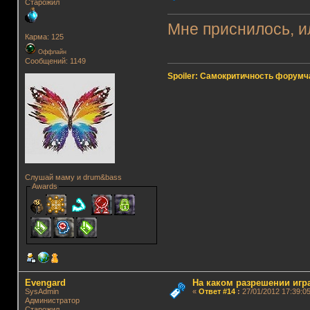
Старожил
Мне приснилось, 
Карма: 125
Оффлайн
Сообщений: 1149
Spoiler: Самокритичность форумч
Слушай маму и drum&bass
Awards
Evengard
На каком разрешении игр
SysAdmin
«
Ответ #14
:
27/01/2012 17:39:05
Администратор
Старожил