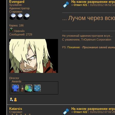
Evengard
На каком разрешении игр
SysAdmin
«
Ответ #21
:
31/01/2012 06:52:10
Администратор
Старожил
... Лучом через вс
Карма: 186
Оффлайн
Сообщений: 2729
Не упоминай администраторов всуе...
С уважением, TriOptimum Corporation
PS:
Покаяние
-
Признание своей вин
Director
Awards
Katarsis
На каком разрешении игр
Старожил
«
Ответ #22
:
31/01/2012 07:02:25