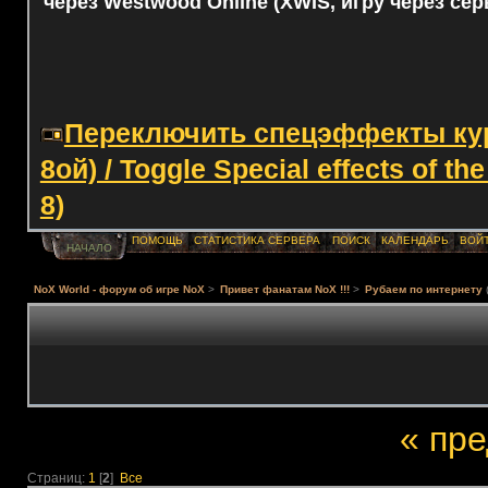
через Westwood Online (XWIS, игру через сер
Переключить спецэффекты курс
8ой) / Toggle Special effects of th
8)
ПОМОЩЬ
СТАТИСТИКА СЕРВЕРА
ПОИСК
КАЛЕНДАРЬ
ВОЙ
НАЧАЛО
NoX World - форум об игре NoX
>
Привет фанатам NoX !!!
>
Рубаем по интернету
« пр
Страниц:
1
[
2
]
Все