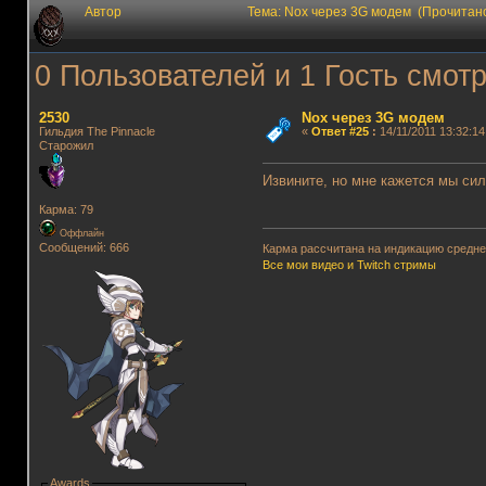
Автор
Тема: Nox через 3G модем (Прочитан
0 Пользователей и 1 Гость смотр
2530
Nox через 3G модем
Гильдия The Pinnacle
«
Ответ #25
:
14/11/2011 13:32:14
Старожил
Извините, но мне кажется мы сил
Карма: 79
Оффлайн
Сообщений: 666
Карма рассчитана на индикацию среднег
Все мои видео и Twitch стримы
Awards