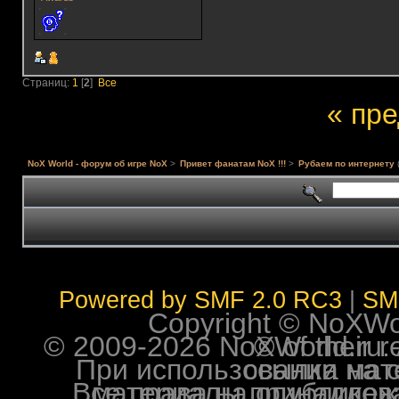
Страниц:
1
[
2
]
Все
« пр
NoX World - форум об игре NoX
>
Привет фанатам NoX !!!
>
Рубаем по интернету
Powered by SMF 2.0 RC3
|
SM
Copyright © NoXWorl
© 2009-2026 NoXWorld.ru. All image
При использовании материалов ф
Все права на опубликованные на форуме NoXW