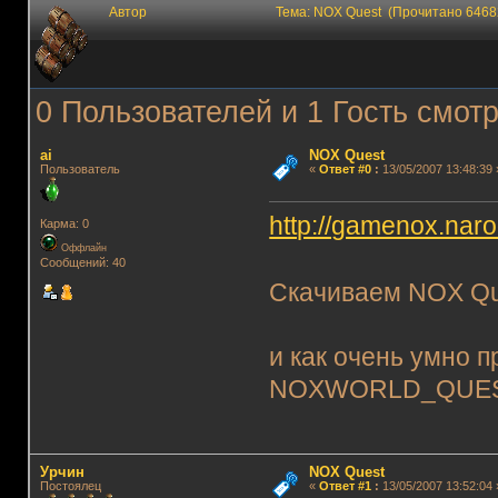
Автор
Тема: NOX Quest (Прочитано 6468
0 Пользователей и 1 Гость смотр
ai
NOX Quest
Пользователь
«
Ответ #0
:
13/05/2007 13:48:39 
http://gamenox.narod
Карма: 0
Оффлайн
Сообщений: 40
Скачиваем NOX Que
и как очень умно 
NOXWORLD_QUE
Урчин
NOX Quest
Постоялец
«
Ответ #1
:
13/05/2007 13:52:04 