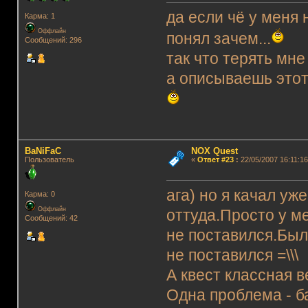
да если чё у меня 
Карма: 1
Оффлайн
понял зачем...
Сообщений: 296
так что терять мне
а описываешь этот
BaNiFaC
NOX Quest
Пользователь
«
Ответ #23
:
22/05/2007 16:11:16
ага) но я качал уж
Карма: 0
Оффлайн
оттуда.Просто у ме
Сообщений: 42
не поставился.Была
не поставился =\\\
А квест классная 
Одна проблема - 