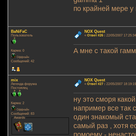
по крайней мере 
BaNiFaC
NOX Quest
Пользователь
«
Ответ #26
:
22/05/2007 17:25:34
А мне с такой гам
Карма: 0
Оффлайн
Сообщений: 42
mix
NOX Quest
Легенда форума
«
Ответ #27
:
22/05/2007 18:19:19
Постоялец
ну это сморя какой
Карма: 2
например все так с
Оффлайн
Сообщений: 83
один знакомый став
Awards
самый раз , хотя 
помоему - ненаст