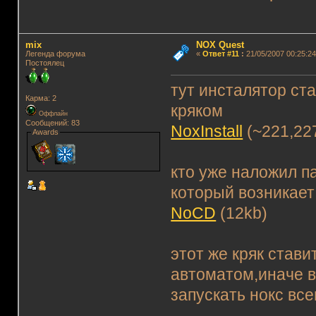
mix
NOX Quest
Легенда форума
«
Ответ #11
:
21/05/2007 00:25:24
Постоялец
тут инсталятор ст
Карма: 2
кряком
Оффлайн
Сообщений: 83
NoxInstall
(~221,22
Awards
кто уже наложил па
который возникает
NoCD
(12kb)
этот же кряк стави
автоматом,иначе в
запускать нокс все