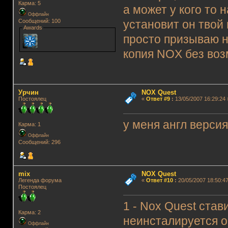
Карма: 5
а может у кого то
Оффлайн
Сообщений: 100
установит он твой 
Awards
просто призываю н
копия NOX без воз
Урчин
NOX Quest
Постоялец
«
Ответ #9
:
13/05/2007 16:29:24 
у меня англ версия
Карма: 1
Оффлайн
Сообщений: 296
mix
NOX Quest
Легенда форума
«
Ответ #10
:
20/05/2007 18:50:47
Постоялец
1 - Nox Quest ста
Карма: 2
неинсталируется о
Оффлайн