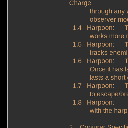
Charge
through any wall
observer mod
1.4 Harpoon: The 
works more reli
1.5 Harpoon: The 
tracks enemies in
1.6 Harpoon: The w
Once it has latch
lasts a short du
1.7 Harpoon: The 
to escape/break 
1.8 Harpoon: The 
with the harpoo
2. Conjurer Specifi