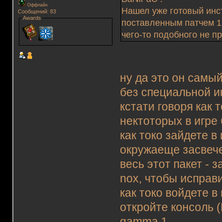
Оффлайн
Нашел уже готовый инст
Сообщений: 83
Awards
поставленным патчем 1
чего-то подобного не пр
ну да это он самый
без специальной ин
кстати говоря как 
нектоторых в игре
как токо зайдете в
окружаеще засвече
весь этот пакет - 
nox, чтобы исправ
как токо войдете в
откройте консоль (
gamma 1