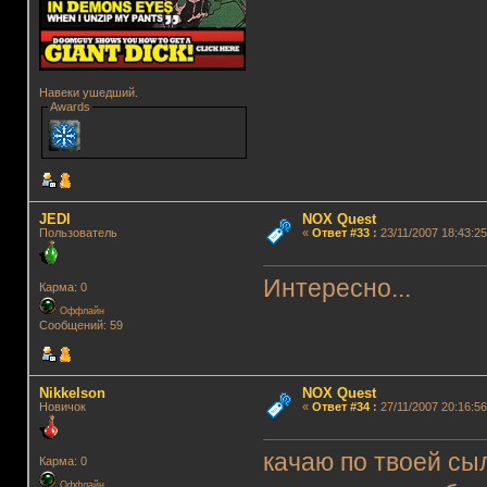
Навеки ушедший.
Awards
JEDI
NOX Quest
Пользователь
«
Ответ #33
:
23/11/2007 18:43:25
Интересно...
Карма: 0
Оффлайн
Сообщений: 59
Nikkelson
NOX Quest
Новичок
«
Ответ #34
:
27/11/2007 20:16:56
качаю по твоей сыл
Карма: 0
Оффлайн