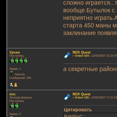
сложно играется..
вообще.Бутылок с 
неприятно играть.А
старта 450 маны м
заклинание появляе
Урчин
NOX Quest
Постоялец
«
Ответ #24
:
22/05/2007 16:15:47
а секретные район
Карма: 1
Оффлайн
Сообщений: 296
mix
NOX Quest
Легенда форума
«
Ответ #25
:
22/05/2007 17:11:54
Постоялец
Цитировать
Карма: 2
BaNiFaC :