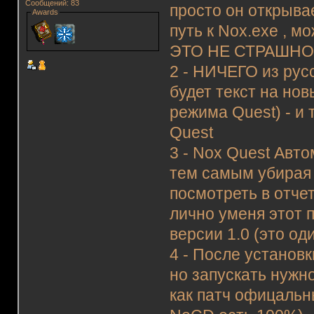
Сообщений: 83
просто он открыва
Awards
путь к Nox.exe , м
ЭТО НЕ СТРАШН
2 - НИЧЕГО из русс
будет текст на но
режима Quest) - и
Quest
3 - Nox Quest Авто
тем самым убирая 
посмотреть в отчет
лично уменя этот 
версии 1.0 (это од
4 - После установ
но запускать нужн
как патч офицальн