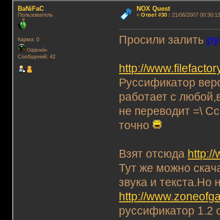
BaNiFaC
NOX Quest
Пользователь
«
Ответ #30
:
21/06/2007 00:30:13
Просили залить
ру
Карма: 0
Оффлайн
Сообщений: 42
http://www.filefacto
Руссификатор верс
работает с любой,в
не переводит =\ С
точно
Взят отсюда
http:
Тут же можно скач
звука и текста.Но 
http://www.zoneofga
руссификатор 1.2 о