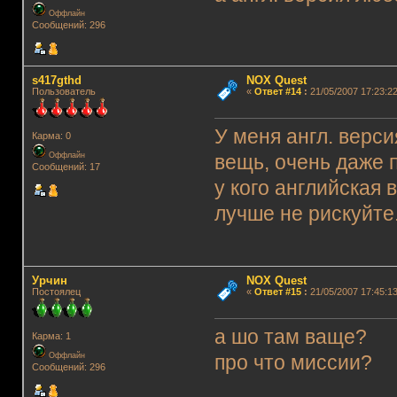
Оффлайн
Сообщений: 296
s417gthd
NOX Quest
Пользователь
«
Ответ #14
:
21/05/2007 17:23:22
У меня англ. верс
Карма: 0
Оффлайн
вещь, очень даже 
Сообщений: 17
у кого английская 
лучше не рискуйт
Урчин
NOX Quest
Постоялец
«
Ответ #15
:
21/05/2007 17:45:13
а шо там ваще?
Карма: 1
Оффлайн
про что миссии?
Сообщений: 296