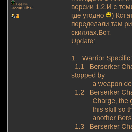
Оффлайн
версии 1.2.И с тем
Сообщений: 42
где угодно
) Кста
переделали,там ри
скиллах.Вот.
Update:
1. Warrior Specific
1.1 Berserker Cha
stopped by
a weapon dequi
1.2 Berserker Charg
Charge, the gam
this skill so the
another Berser
1.3 Berserker Char