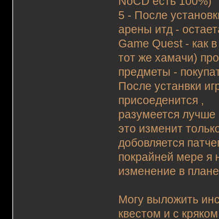
NoCD есть 100%)
5 - После устано
арены итд - остае
Game Quest - как 
тот же хамачи) пр
предметы - покупат
После устанвки иг
присоеденится ,
разумеется лучше 
это изменит тольк
добовляется патче
покрайней мере я 
изменение в плане
Могу выложить инс
квестом и с кряком