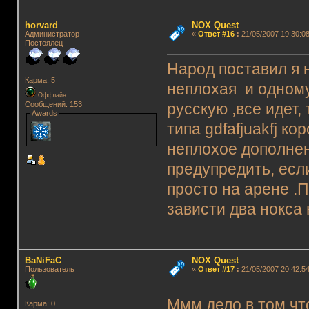
horvard
NOX Quest
Администратор
«
Ответ #16
:
21/05/2007 19:30:08
Постоялец
Народ поставил я н
Карма: 5
неплохая и одному
Оффлайн
Сообщений: 153
русскую ,все идет
Awards
типа gdfafjuakfj к
неплохое дополнен
предупредить, есл
просто на арене .
зависти два нокса 
BaNiFaC
NOX Quest
Пользователь
«
Ответ #17
:
21/05/2007 20:42:54
Ммм,дело в том,чт
Карма: 0