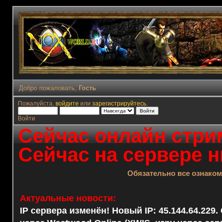
Добро пожаловать,
Гость
Пожалуйста,
войдите
или
зарегистрируйтесь
.
Войти
Сейчас онлайн стрим
Сейчас на сервере н
Обязательно все ознако
Актуальные новости:
IP сервера изменён! Новый IP: 45.144.64.229