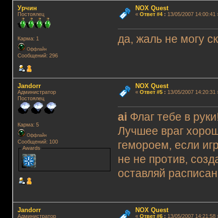
Урчин
NOX Quest
Постоялец
«
Ответ #4
:
13/05/2007 14:00:41 
да, жаль не могу ск
Карма: 1
Оффлайн
Сообщений: 296
Jandorr
NOX Quest
Администратор
«
Ответ #5
:
13/05/2007 14:20:31 
Постоялец
ai
Флаг тебе в руки!
Карма: 5
Лучшее враг хорош
Оффлайн
Сообщений: 100
гемороем, если игр
Awards
не не против, созд
оставляй расписани
Jandorr
NOX Quest
Администратор
«
Ответ #6
:
13/05/2007 14:21:58 