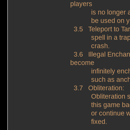
players
is no longer allo
be used on yourse
3.5 Teleport to Targ
spell in a trap. 
crash.
3.6 Illegal Enchant
become
infinitely enchan
such as anchor a
3.7 Obliteration: 
Obliteration spell
this game back u
or continue with
fixed.