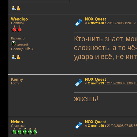
Wendigo
NOX Quest
Новичок
«
Ответ #38
:
20/02/2008 19:01:25
Кто-нить знает, мо
Карма: 0
Оффлайн
сложность, а то ч
Сообщений: 3
удара и всё, не инт
Kenny
NOX Quest
Гость
«
Ответ #39
:
21/02/2008 01:06:13
жжешь!
Nekon
NOX Quest
Старожил
«
Ответ #40
:
21/02/2008 07:05:36