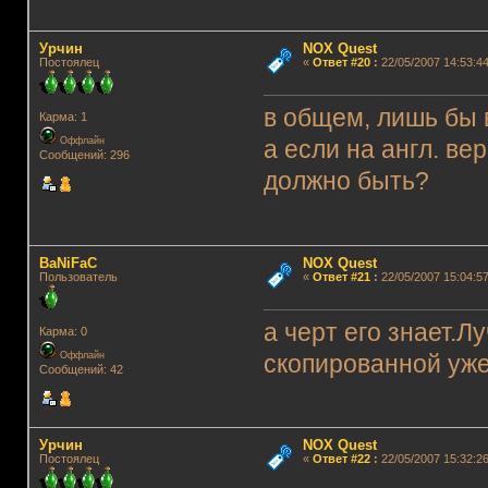
Урчин
NOX Quest
Постоялец
«
Ответ #20
:
22/05/2007 14:53:44
в общем, лишь бы 
Карма: 1
Оффлайн
а если на англ. ве
Сообщений: 296
должно быть?
BaNiFaC
NOX Quest
Пользователь
«
Ответ #21
:
22/05/2007 15:04:57
а черт его знает.Л
Карма: 0
Оффлайн
скопированной уже
Сообщений: 42
Урчин
NOX Quest
Постоялец
«
Ответ #22
:
22/05/2007 15:32:26