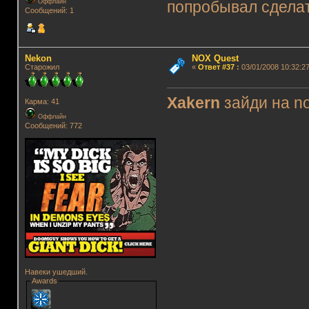
Оффлайн
попробывал сделать
Сообщений: 1
Nekon
NOX Quest
Старожил
«
Ответ #37
:
03/01/2008 10:32:27
Xakern
зайди на no
Карма: 41
Оффлайн
Сообщений: 772
Навеки ушедший.
Awards