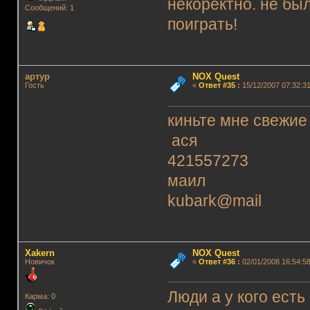
некоректно. не был
Сообщений: 1
поиграть!
артур
NOX Quest
Гость
«
Ответ #35
:
15/12/2007 07:32:31
киньте мне свежие
ася
421557273
маил
kubark@mail
Xakern
NOX Quest
Новичок
«
Ответ #36
:
02/01/2008 16:54:58
Люди а у кого есть
Карма: 0