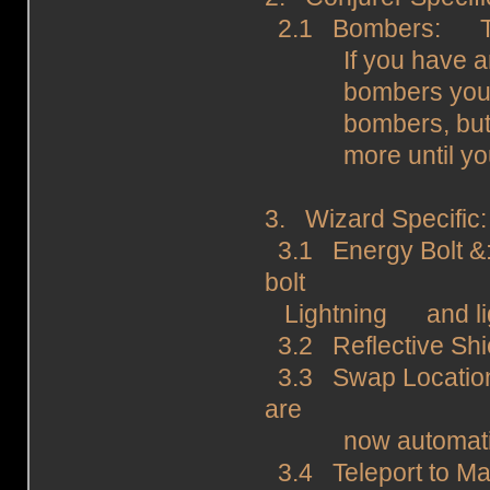
2.1 Bombers: The
If you have an o
bombers you will 
bombers, but you
more until you h
3. Wizard Specific:
3.1 Energy Bolt &
bolt
Lightning and ligh
3.2 Reflective Shie
3.3 Swap Location
are
now automatical
3.4 Teleport to Mar