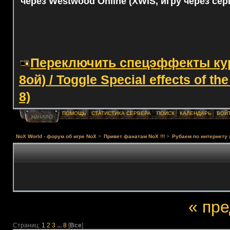
через Westwood Online (XWIS, игру через сер
Переключить спецэффекты курс
8ой) / Toggle Special effects of th
8)
ПОМОЩЬ
СТАТИСТИКА СЕРВЕРА
ПОИСК
КАЛЕНДАРЬ
ВОЙ
НАЧАЛО
NoX World - форум об игре NoX
>
Привет фанатам NoX !!!
>
Рубаем по интернету
« пр
Страниц:
1
2
3
...
8
[
Все
]