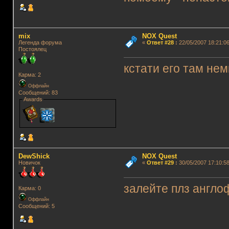
mix
NOX Quest
Легенда форума
«
Ответ #28
:
22/05/2007 18:21:06
Постоялец
кстати его там не
Карма: 2
Оффлайн
Сообщений: 83
Awards
DewShick
NOX Quest
Новичок
«
Ответ #29
:
30/05/2007 17:10:58
залейте плз англо
Карма: 0
Оффлайн
Сообщений: 5