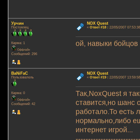
Урчин
NOX Quest
Постоялец
«
Ответ #18
:
22/05/2007 07:53:38
ой, навыки бойцов 
Карма: 1
Оффлайн
Сообщений: 296
BaNiFaC
NOX Quest
Пользователь
«
Ответ #19
:
22/05/2007 13:59:58
Так,NoxQuest я та
Карма: 0
Оффлайн
ставится,но шанс 
Сообщений: 42
работало.То есть 
нормально,либо ещ
интернет игрой...
-------------------------