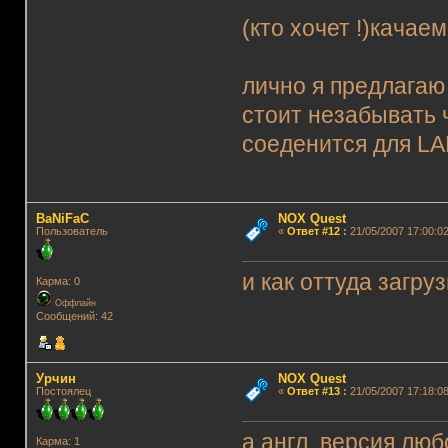
(кто хочет !)кача
лично я предлагаю 
стоит незабывать 
соеденится для L
BaNiFaC
NOX Quest
Пользователь
«
Ответ #12
:
21/05/2007 17:00:02
и как оттуда загруз
Карма: 0
Оффлайн
Сообщений: 42
Урчин
NOX Quest
Постоялец
«
Ответ #13
:
21/05/2007 17:18:08
а англ. версия лю
Карма: 1