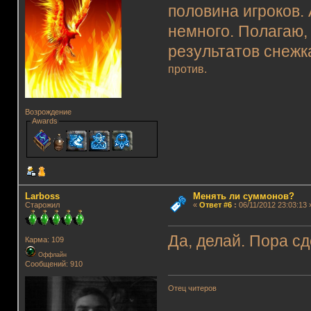
половина игроков. 
немного. Полагаю, 
результатов снежк
против.
Возрождение
Awards
Lаrboss
Менять ли суммонов?
Старожил
«
Ответ #6
:
06/11/2012 23:03:13 
Да, делай. Пора с
Карма: 109
Оффлайн
Сообщений: 910
Отец читеров