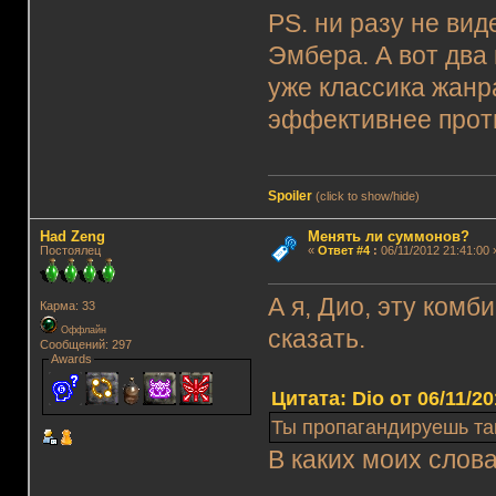
PS. ни разу не вид
Эмбера. А вот два
уже классика жанра
эффективнее проти
Spoiler
(click to show/hide)
Had Zeng
Менять ли суммонов?
Постоялец
«
Ответ #4
:
06/11/2012 21:41:00 
А я, Дио, эту комб
Карма: 33
Оффлайн
сказать.
Сообщений: 297
Awards
Цитата: Dio от 06/11/20
Ты пропагандируешь так
В каких моих слов