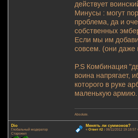
действует воинский
Минусы : могут пор
проблема, да и оч
собственных эмбер
Если мы им добавим
совсем. (они даже
P.S Комбинация "дв
воина напрягает, и
которого в руке ар
маленькую армию.
Absolute.
Dio
Менять ли суммонов?
Глобальный модератор
«
Ответ #2
:
06/11/2012 19:18:57 
Старожил