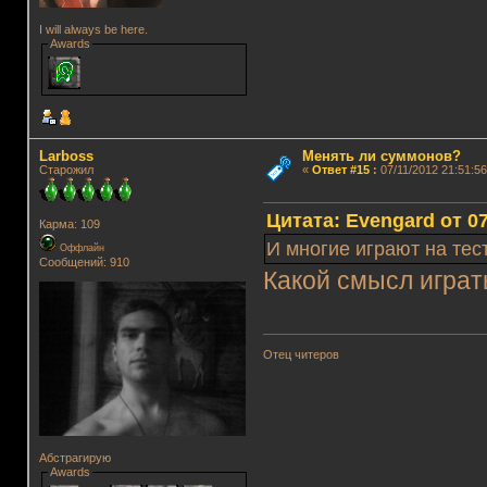
I will always be here.
Awards
Lаrboss
Менять ли суммонов?
Старожил
«
Ответ #15
:
07/11/2012 21:51:56
Цитата: Evengard от 07
Карма: 109
И многие играют на тес
Оффлайн
Сообщений: 910
Какой смысл играт
Отец читеров
Абстрагирую
Awards