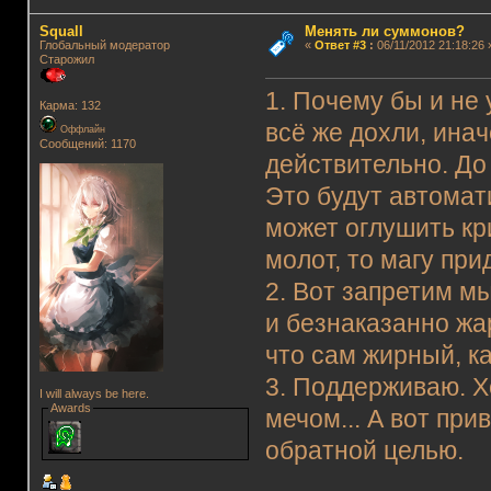
Squall
Менять ли суммонов?
Глобальный модератор
«
Ответ #3
:
06/11/2012 21:18:26 
Старожил
1. Почему бы и не
Карма: 132
всё же дохли, инач
Оффлайн
Сообщений: 1170
действительно. До
Это будут автомати
может оглушить кр
молот, то магу при
2. Вот запретим мы
и безнаказанно жа
что сам жирный, ка
3. Поддерживаю. Х
I will always be here.
Awards
мечом... А вот при
обратной целью.