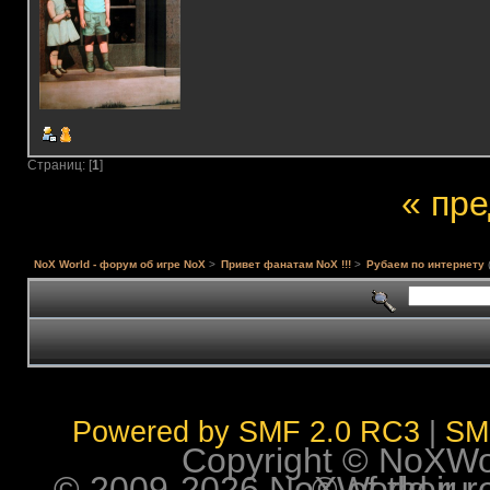
Страниц: [
1
]
« пр
NoX World - форум об игре NoX
>
Привет фанатам NoX !!!
>
Рубаем по интернету
Powered by SMF 2.0 RC3
|
SM
Copyright © NoXWorl
© 2009-2026 NoXWorld.ru. All image