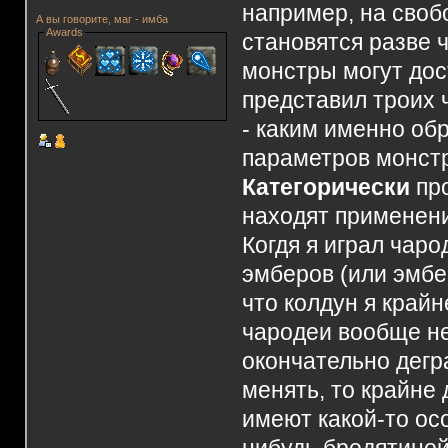
например, на своб
А вы говорите, маг - имба
Awards
становятся разве 
монстры могут дос
представил троих 
- каким именно об
параметров монст
Категорически
про
находят применени
Когдя я играл чар
эмберов (или эмбе
что колдун я крайн
чародеи вообще не
окончательно дегр
менять, то крайне 
имеют какой-то ос