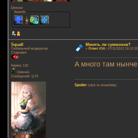
Director
Awards
Squall
Менять ли суммонов?
Глобальный модератор
«
Ответ #14
:
07/11/2012 16:10:20
Старожил
А много там нынч
Карма: 132
Оффлайн
Сообщений: 1170
Spoiler
(click to show/hide)