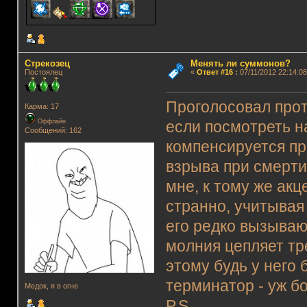
Стрекозец
Менять ли суммонов?
Постоялец
«
Ответ #16
:
07/11/2012 22:14:08
Проголосовал прот
Карма: 17
Оффлайн
если посмотреть на
Сообщений: 162
компенсируется пр
взрыва при смерти
мне, к тому же ак
странно, учитывая 
его редко вызываю
молния цепляет тр
этому будь у него 
терминатор - уж б
Медок, я в огне
P.S.