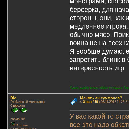
монстрами, спосо
берсерка, для нача
стороны, они, как
медленнее игрока,
обычно мясо. Прик
воина не на всех к
Я вообще думаю, е
запретить блинк в 
интересность игр.
Карта раздельного сбора мусора в Рос
Dio
Менять ли суммонов?
Глобальный модератор
«
Ответ #10
:
07/11/2012 11:23:21
Старожил
У вас какой то стр
Карма: 99
все это надо обкат
Оффлайн
Сообщений: 1274