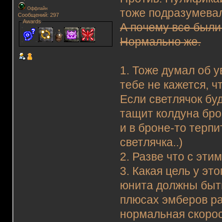
Оффлайн
тоже подразумевали
Сообщений: 297
Awards
А почему все были 
Нормально же.
1. Тоже думал об у
тебе не кажется, ч
Если светлячок бу
тащит колдуна бро
и в броне-то терпи
светлячка..)
2. Разве что с этим
3. Какая цель у э
юнита должны быт
плюсах эмберов ра
нормальная скорост