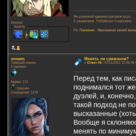
Не упоминай администраторов всуе...
С уважением, TriOptimum Corporation
Director
Awards
PS:
Покаяние
-
Признание своей вин
unseen
Менять ли суммонов?
Тяжёлый клинок
«
Ответ #9
:
07/11/2012 10:46:36 
Старожил
Перед тем, как пи
Карма: 172
поднимался тот же
Оффлайн
Сообщений: 1379
дуэлей, и, конечно
такой подход не по
высказанные (хоть
Вообще я склоняюс
менять по минимум