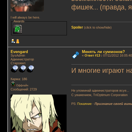
фишек... (правда, 
I will always be here.
Awards
Spoiler
(click to show/hide)
Evengard
Менять ли суммонов?
SysAdmin
«
Ответ #13
:
07/11/2012 16:05:40
Администратор
Старожил
И многие играют н
Карма: 186
Оффлайн
Сообщений: 2729
Не упоминай администраторов всуе...
С уважением, TriOptimum Corporation
PS:
Покаяние
-
Признание своей вин