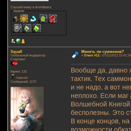
Слушай маму и drum&bass
Awards
Squall
Менять ли суммонов?
Глобальный модератор
«
Ответ #12
:
07/11/2012 15:41:24
Старожил
Вообще да, давно 
Карма: 132
тактик. Тех саммон
Оффлайн
Сообщений: 1170
и не надо, а вот 
неплохо. Если маг
Волшебной Книгой,
бесполезны. Это с
В конце концов, н
возможности обкат