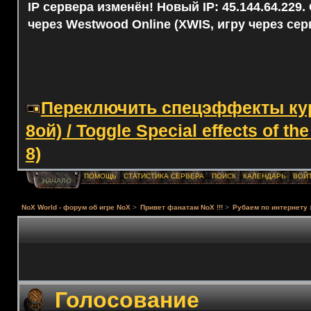
IP сервера изменён! Новый IP: 45.144.64.229
через Westwood Online (XWIS, игру через сер
Переключить спецэффекты курс
8ой) / Toggle Special effects of th
8)
ПОМОЩЬ
СТАТИСТИКА СЕРВЕРА
ПОИСК
КАЛЕНДАРЬ
ВОЙ
НАЧАЛО
NoX World - форум об игре NoX
>
Привет фанатам NoX !!!
>
Рубаем по интернету
Голосование