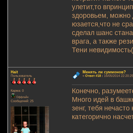
улетит,то впринцип
здоровьем, можно 
юзается,что не сра
сделал шанс стан
врага, а также рез
Тени невидимость(
Hait
Менять ли суммонов?
Пользователь
«
Ответ #18
:
16/05/2014 22:20:25
Конечно, разумеет
Карма: 0
Оффлайн
Много идей в башк
Сообщений: 25
зенг, тебя нечасто
категорично насче