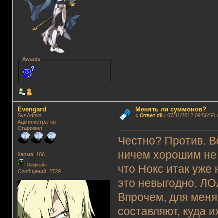
Awards
Evengard
Менять ли суммонов?
SysAdmin
«
Ответ #8
:
07/11/2012 09:56:50 
Администратор
Старожил
Честно? Против. В
ничем хорошим не 
Карма: 186
Оффлайн
что Нокс итак уже 
Сообщений: 2729
это невыгодно, ЛО
Впрочем, для меня
составляют, куда и