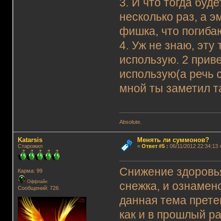
3. И что тогда буд
несколько раз, а э
фишка, что погибаю
4. Уж не знаю, эту 
использую. 2 прив
использую(а речь с
мной ты заметил та
Absolute.
Katarsis
Менять ли суммонов?
Старожил
«
Ответ #5
:
06/11/2012 22:34:13 
Снижение здоровь
Карма: 99
Оффлайн
снежка, и ознамен
Сообщений: 726
данная тема прете
как и в прошлый ра