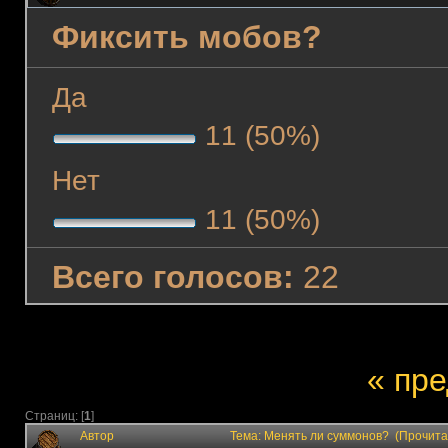
Фиксить мобов?
Да
11 (50%)
Нет
11 (50%)
Всего голосов:
22
« пр
Страниц: [
1
]
Автор
Тема: Менять ли суммонов? (Прочита