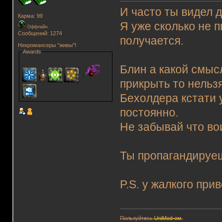
И часто ты видел 
Карма: 99
Я уже сколько не 
Оффлайн
Сообщений: 1274
получается.
Некромансеры "живы"!
Awards
Блин а какой смыс
прикрыть то нельзя
Бехолдера кстати у
постоянно.
Не забывай что во
Ты пропагандируеш
P.S. у жалкого прив
Пользуйтесь
UniMod-ом
.