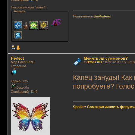
Некромансеры "живы"!
Awards
Пользуйтесь
UniMod-ом
.
Perfect
Менять ли суммонов?
Map Editor PRO
«
Ответ #11
:
07/11/2012 15:32:19
Старожил
Капец зануды! Как 
Карма: 125
попробуете? Голос
Оффлайн
Сообщений: 1149
Spoiler: Самокритичность форумч