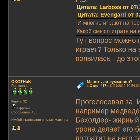
Цитата: Lаrboss от 07/
Цитата: Evengard от 07
И многие играют на те
Какой смысл играть на 
Тут вопрос можно п
играет? Только на 
появилась - до это
OXOTHuK
Менять ли суммонов?
Постоялец
«
Ответ #17
:
11/11/2012 10:54:01
Проголосовал за. 
Карма: 32
Оффлайн
например медведей
Сообщений: 435
Бехолдер- жирный 
Имбой становится в руках мастера
урона делает его 
потратит на него т