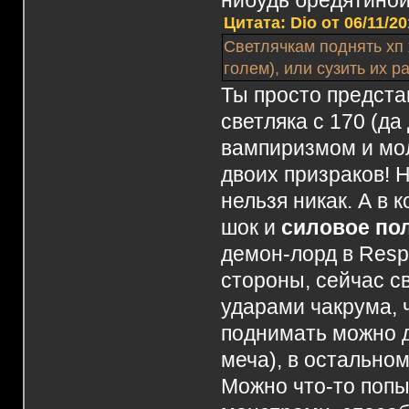
нибудь бредятиной 
Цитата: Dio от 06/11/20
Светлячкам поднять хп 
голем), или сузить их р
Ты просто предста
светляка с 170 (да
вампиризмом и мол
двоих призраков! 
нельзя никак. А в
шок и
силовое по
демон-лорд в Resp
стороны, сейчас с
ударами чакрума, 
поднимать можно д
меча), в остально
Можно что-то попы