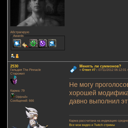
Абстрагирую
Awards
2530
Менять ли суммонов?
Гильдия The Pinnacle
«
Ответ #7
:
07/11/2012 06:12:01 
Старожил
Не могу проголосо
Карма: 79
хорошей модификац
Оффлайн
давно выполнил эт
Сообщений: 666
Карма рассчитана на индикацию среднег
Все мои видео и Twitch стримы