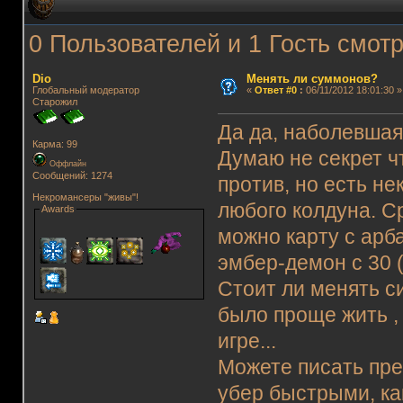
0 Пользователей и 1 Гость смотр
Dio
Менять ли суммонов?
Глобальный модератор
«
Ответ #0
:
06/11/2012 18:01:30 »
Старожил
Да да, наболевшая
Карма: 99
Думаю не секрет ч
Оффлайн
Сообщений: 1274
против, но есть н
Некромансеры "живы"!
любого колдуна. С
Awards
можно карту с арб
эмбер-демон с 30 (!
Стоит ли менять с
было проще жить , 
игре...
Можете писать пре
убер быстрыми, ка