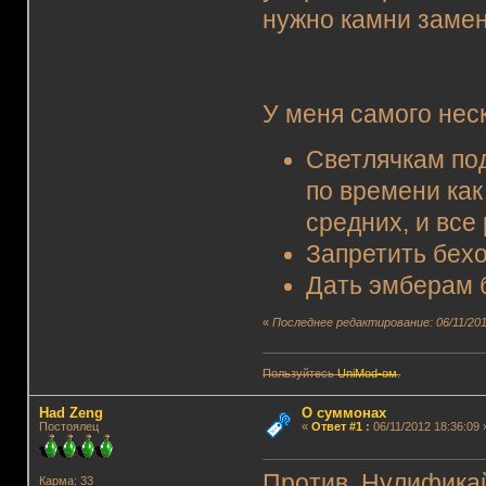
нужно камни заме
У меня самого нес
Светлячкам под
по времени как
средних, и все
Запретить бехо
Дать эмберам 
«
Последнее редактирование: 06/11/201
Пользуйтесь
UniMod-ом
.
Had Zeng
О суммонах
Постоялец
«
Ответ #1
:
06/11/2012 18:36:09 
Против. Нулификай
Карма: 33