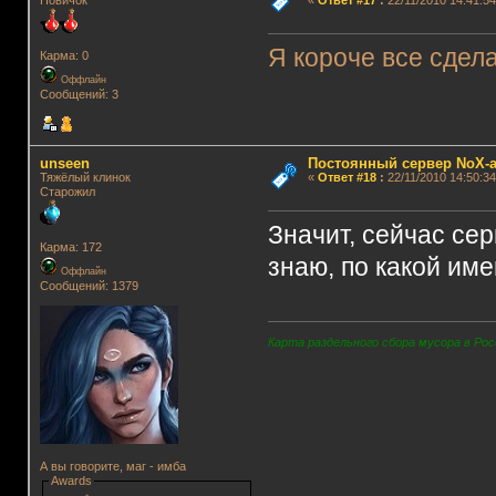
Новичок
«
Ответ #17
:
22/11/2010 14:41:54
Я короче все сдел
Карма: 0
Оффлайн
Сообщений: 3
unseen
Постоянный сервер NoX-
Тяжёлый клинок
«
Ответ #18
:
22/11/2010 14:50:34
Старожил
Значит, сейчас сер
Карма: 172
знаю, по какой име
Оффлайн
Сообщений: 1379
Карта раздельного сбора мусора в Рос
А вы говорите, маг - имба
Awards