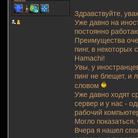
Awards
Здравствуйте, ув
Уже давно на инос
постоянно работа
Преимущества очев
пинг, в некоторых 
Hamachi!
Увы, у иностранце
пинг не блещет, и 
словом
Уже давно ходят ср
сервер и у нас - о
рабочий компьютер,
Могло показаться, 
Вчера я нашел спо