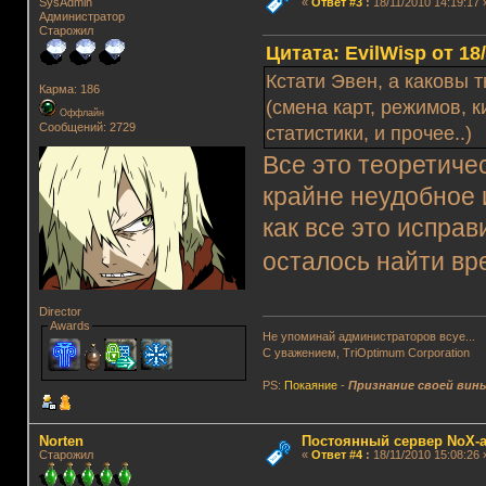
SysAdmin
«
Ответ #3
:
18/11/2010 14:19:17 
Администратор
Старожил
Цитата: EvilWisp от 18
Кстати Эвен, а каковы 
Карма: 186
(смена карт, режимов, 
Оффлайн
Сообщений: 2729
статистики, и прочее..)
Все это теоретиче
крайне неудобное 
как все это исправ
осталось найти в
Director
Awards
Не упоминай администраторов всуе...
С уважением, TriOptimum Corporation
PS:
Покаяние
-
Признание своей вин
Norten
Постоянный сервер NoX-
Старожил
«
Ответ #4
:
18/11/2010 15:08:26 