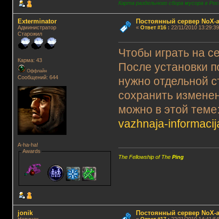
Карта раздельного сбора мусора в Рос
Exterminator
Постоянный сервер NoX-
Администратор
«
Ответ #16
:
22/11/2010 13:29:39
Старожил
Чтобы играть на с
Карма: 43
После установки п
Оффлайн
Сообщений: 644
нужно отдельной ст
сохранить изменен
можно в этой теме
vazhnaja-informac
A-ha-ha!
Awards
The Fellowship of The
Ping
jonik
Постоянный сервер NoX-