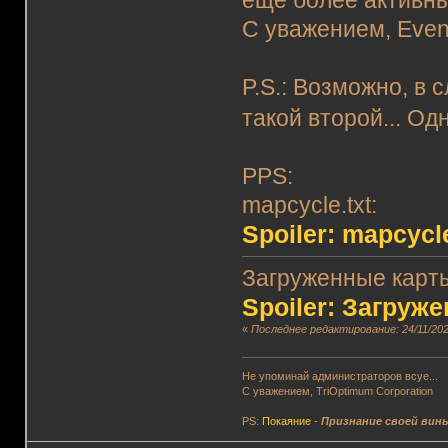
еще более активны
С уважением, Eve
P.S.: Возможно, в 
такой второй... Од
PPS:
mapcycle.txt:
Spoiler: mapcycle
Загруженные карты
Spoiler: Загруж
«
Последнее редактирование: 24/11/202
Не упоминай администраторов всуе...
С уважением, TriOptimum Corporation
PS:
Покаяние
-
Признание своей вин