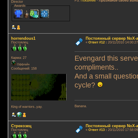
PS:
Покаяние
-
Признание своей вин
Director
Awards
horrendous1
Постоянный сервер NoX-
Постоялец
«
Ответ #12
:
20/11/2010 14:00:27
Evengard this server
Карма: 27
Оффлайн
compliments..
Сообщений: 158
And a small questio
cycle?
Banana.
King of warriors..yay.
Стрекозец
Постоянный сервер NoX-
Постоялец
«
Ответ #13
:
20/11/2010 17:58:09