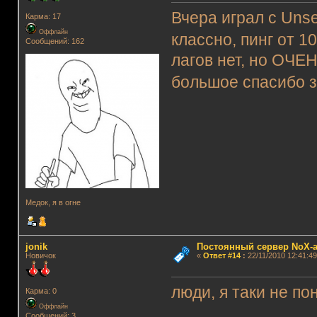
Вчера играл с Unse
Карма: 17
Оффлайн
классно, пинг от 
Сообщений: 162
лагов нет, но ОЧЕН
большое спасибо 
Медок, я в огне
jonik
Постоянный сервер NoX-
Новичок
«
Ответ #14
:
22/11/2010 12:41:49
люди, я таки не п
Карма: 0
Оффлайн
Сообщений: 3