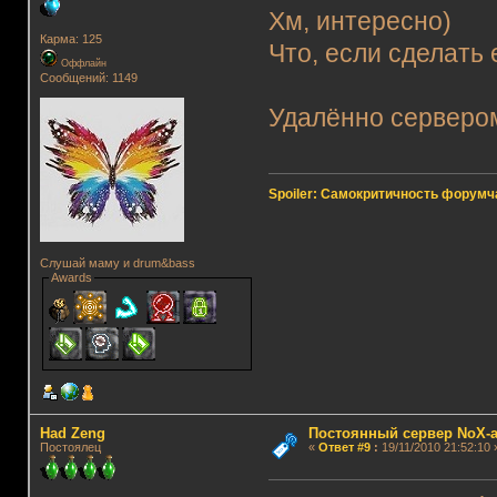
Хм, интересно)
Карма: 125
Что, если сделать
Оффлайн
Сообщений: 1149
Удалённо сервером
Spoiler: Самокритичность форумч
Слушай маму и drum&bass
Awards
Had Zeng
Постоянный сервер NoX-
Постоялец
«
Ответ #9
:
19/11/2010 21:52:10 