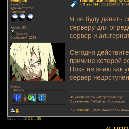
Evengard
Постоянный сервер NoX-
SysAdmin
«
Ответ #24
:
23/11/2010 00:34:24
Администратор
Старожил
Я не буду давать с
серверу для опред
Карма: 186
Оффлайн
сервер и альтерна
Сообщений: 2729
Сегодня действите
причине которой с
Пока не знаю как у
сервер недоступен
Director
Awards
Не упоминай администраторов всуе...
С уважением, TriOptimum Corporation
PS:
Покаяние
-
Признание своей вин
Страниц: [
1
]
2
3
...
35
« пр