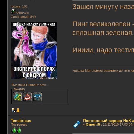
Зашел минуту наза
Карма: 101
Оффлайн
Сообщений: 840
Пинг великолепен -
сплошная зеленая..
Иииии, надо тестит
Крошка-Маг спамил ракетами до того к
Пью пока Синвент афк...
Awards
Tenebricus
Постоянный сервер NoX-
Постоялец
«
Ответ #5
:
18/11/2010 17:03:04 