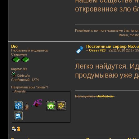
нашем обществе не
откровенное зло б
Knowlege is no more expansive than ignora
Barrin, master wi
Dio
Постоянный сервер NoX-
Глобальный модератор
«
Ответ #23
:
22/11/2010 22:17:25
Старожил
Легко найдутся. И
Карма: 99
продумываю уже д
Оффлайн
Сообщений: 1274
Некромансеры "живы"!
Awards
Пользуйтесь
UniMod-ом
.