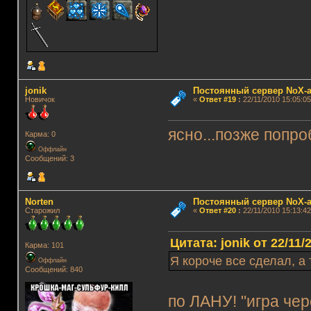
jonik
Постоянный сервер NoX-
Новичок
«
Ответ #19
:
22/11/2010 15:05:05
ясно...позже попро
Карма: 0
Оффлайн
Сообщений: 3
Norten
Постоянный сервер NoX-
Старожил
«
Ответ #20
:
22/11/2010 15:13:42
Цитата: jonik от 22/11/
Карма: 101
Я короче все сделал, а
Оффлайн
Сообщений: 840
по ЛАНУ! "игра чер