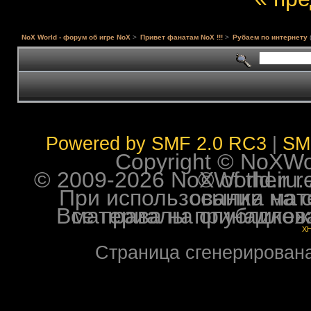
NoX World - форум об игре NoX
>
Привет фанатам NoX !!!
>
Рубаем по интернету
Powered by SMF 2.0 RC3
|
SM
Copyright © NoXWorl
© 2009-2026 NoXWorld.ru. All image
При использовании материалов ф
Все права на опубликованные на форуме NoXW
X
Страница сгенерирована 