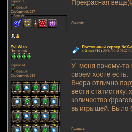
Прекрасная вещь)И
Карма: 33
Оффлайн
Сообщений: 297
Awards
Absolute.
EvilWisp
Постоянный сервер NoX-
Постоялец
«
Ответ #10
:
20/11/2010 06:37:01
У меня почему-то 
Карма: 44
Оффлайн
своем хосте есть.
Сообщений: 315
Вчера отлично пор
вести статистику,
количество фрагов
выигрышей. Было б
Подпись: