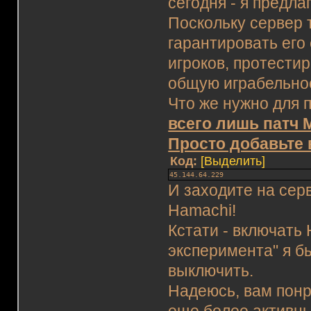
сегодня - я предла
Поскольку сервер т
гарантировать его 
игроков, протестир
общую играбельно
Что же нужно для
всего лишь патч М
Просто добавьте в
Код:
[Выделить]
45.144.64.229
И заходите на сер
Hamachi!
Кстати - включать 
эксперимента" я б
выключить.
Надеюсь, вам понр