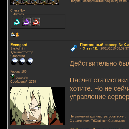
Подпись отображается под каждым Ва
ChessNox
Awards
Evengard
Постоянный сервер NoX-
SysAdmin
«
Ответ #11
:
20/11/2010 08:39:37
Администратор
Старожил
Действительно был
Карма: 186
Оффлайн
Насчет статистики
Сообщений: 2729
хотите. Но не сей
управление сервер
Не упоминай администраторов всуе...
С уважением, TriOptimum Corporation