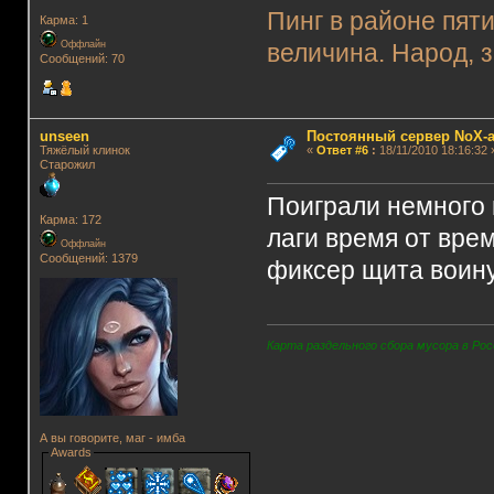
Пинг в районе пят
Карма: 1
Оффлайн
величина. Народ, з
Сообщений: 70
unseen
Постоянный сервер NoX-
Тяжёлый клинок
«
Ответ #6
:
18/11/2010 18:16:32 
Старожил
Поиграли немного 
Карма: 172
лаги время от врем
Оффлайн
Сообщений: 1379
фиксер щита воину
Карта раздельного сбора мусора в Рос
А вы говорите, маг - имба
Awards