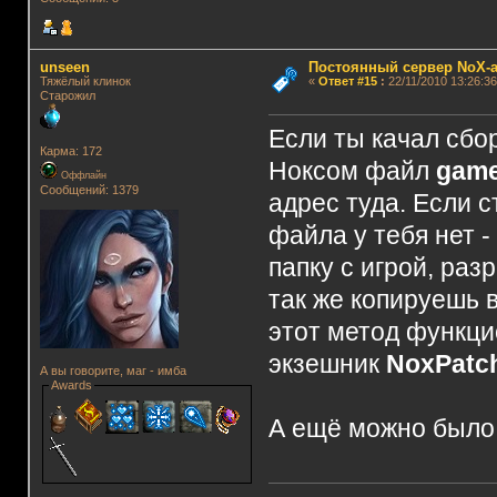
unseen
Постоянный сервер NoX-
Тяжёлый клинок
«
Ответ #15
:
22/11/2010 13:26:36
Старожил
Если ты качал сбо
Карма: 172
Ноксом файл
game
Оффлайн
Сообщений: 1379
адрес туда. Если с
файла у тебя нет -
папку с игрой, раз
так же копируешь в
этот метод функци
экзешник
NoxPatch
А вы говорите, маг - имба
Awards
А ещё можно было