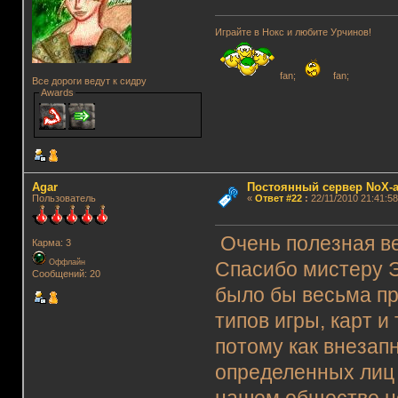
Играйте в Нокс и любите Урчинов!
fan;
fan;
Все дороги ведут к сидру
Awards
Agar
Постоянный сервер NoX-
Пользователь
«
Ответ #22
:
22/11/2010 21:41:58
Очень полезная ве
Карма: 3
Оффлайн
Спасибо мистеру Э
Сообщений: 20
было бы весьма пр
типов игры, карт и
потому как внезап
определенных лиц 