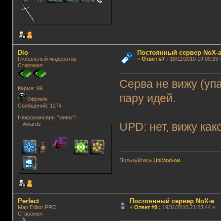
Dio
Постоянный сервер NoX-
Глобальный модератор
«
Ответ #7
:
18/11/2010 19:09:33 
Старожил
Серва не вижу (уп
Карма: 99
пару идей.
Оффлайн
Сообщений: 1274
Некромансеры "живы"!
Awards
UPD: нет, вижу как
Пользуйтесь
UniMod-ом
.
Perfect
Постоянный сервер NoX-а
Map Editor PRO
«
Ответ #8
:
19/11/2010 21:23:44 »
Старожил