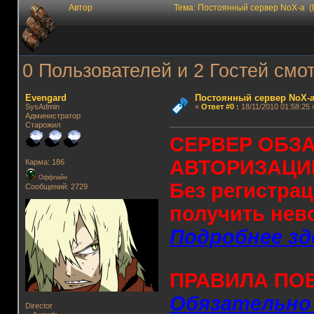
Автор
Тема: Постоянный сервер NoX-а (
0 Пользователей и 2 Гостей смот
Evengard
Постоянный сервер NoX-
SysAdmin
«
Ответ #0
:
18/11/2010 01:58:25 
Администратор
Старожил
СЕРВЕР ОБЗ
АВТОРИЗАЦИ
Карма: 186
Оффлайн
Без регистрац
Сообщений: 2729
получить нев
Подробнее зд
ПРАВИЛА ПОВ
Обязательно
Director