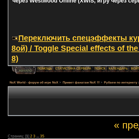
через Westwood Online (XWIS, игру через сер
Переключить спецэффекты курс
8ой) / Toggle Special effects of th
8)
ПОМОЩЬ
СТАТИСТИКА СЕРВЕРА
ПОИСК
КАЛЕНДАРЬ
ВОЙ
НАЧАЛО
NoX World - форум об игре NoX
>
Привет фанатам NoX !!!
>
Рубаем по интернету
« пр
Страниц: [
1
]
2
3
...
35