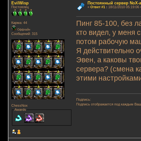
EvilWisp
Постоянный сервер NoX-
Постоялец
«
Ответ #1
:
18/11/2010 05:19:06 
Пинг 85-100, без л
Карма: 44
Оффлайн
кто видел, у меня 
Сообщений: 315
потом рабочую ма
Я действительно о
Эвен, а каковы тв
сервера? (смена ка
этими настройками,
Подпись:
Подпись отображается под каждым Ва
ChessNox
Awards