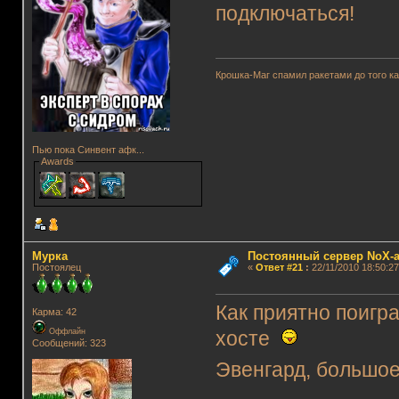
подключаться!
Крошка-Маг спамил ракетами до того к
Пью пока Синвент афк...
Awards
Мурка
Постоянный сервер NoX-
Постоялец
«
Ответ #21
:
22/11/2010 18:50:27
Как приятно поигр
Карма: 42
Оффлайн
хосте
Сообщений: 323
Эвенгард, большо