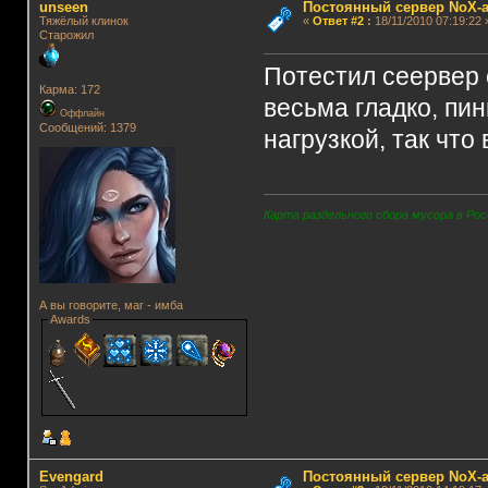
unseen
Постоянный сервер NoX-
Тяжёлый клинок
«
Ответ #2
:
18/11/2010 07:19:22 
Старожил
Потестил сеервер е
Карма: 172
весьма гладко, пин
Оффлайн
Сообщений: 1379
нагрузкой, так что
Карта раздельного сбора мусора в Рос
А вы говорите, маг - имба
Awards
Evengard
Постоянный сервер NoX-