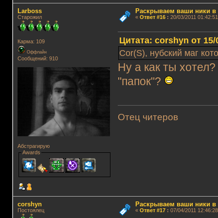
Lаrboss
Раскрываем ваши ники в и
Старожил
«
Ответ #16
:
20/03/2011 01:42:51
Цитата: corshyn от 15/
Карма: 109
Cor(S), нубский маг ко
Оффлайн
Сообщений: 910
Ну а как ты хотел
"папок"?
Отец читеров
Абстрагирую
Awards
corshyn
Раскрываем ваши ники в и
Постоялец
«
Ответ #17
:
07/04/2011 12:46:28