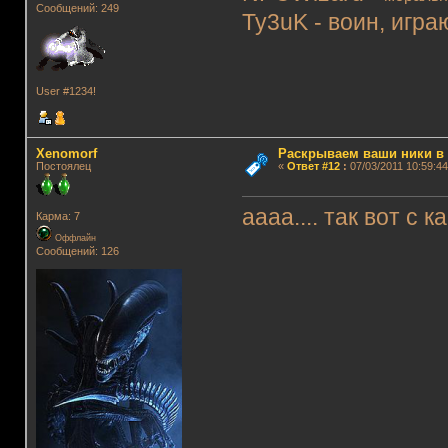
Сообщений: 249
Ty3uK - воин, игра
User #1234!
Xenomorf
Раскрываем ваши ники в и
Постоялец
«
Ответ #12
:
07/03/2011 10:59:44
аааа.... так вот с 
Карма: 7
Оффлайн
Сообщений: 126