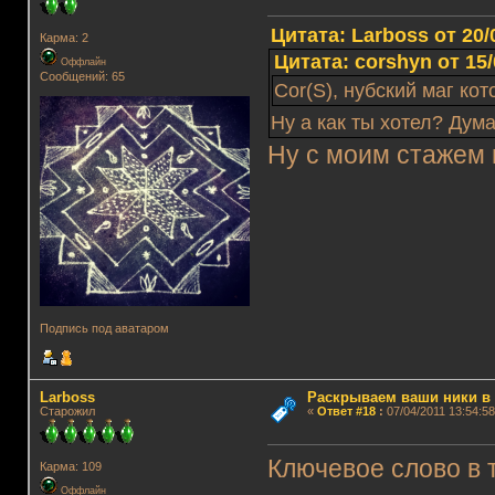
Цитата: Lаrboss от 20/
Карма: 2
Цитата: corshyn от 15/
Оффлайн
Сообщений: 65
Cor(S), нубский маг ко
Ну а как ты хотел? Дум
Ну с моим стажем 
Подпись под аватаром
Lаrboss
Раскрываем ваши ники в и
Старожил
«
Ответ #18
:
07/04/2011 13:54:58
Ключевое слово в 
Карма: 109
Оффлайн