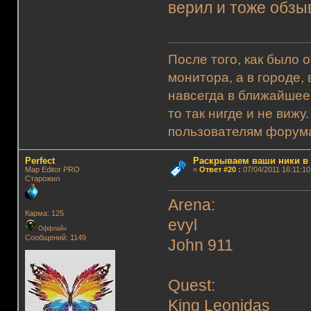
верил и тоже обзы
После того, как было 
монитора, а в городе,
навсегда в ближайшее
то так нигде и не виж
пользователям форума.
Perfect
Раскрываем ваши ники в и
Map Editor PRO
«
Ответ #20
:
07/04/2011 16:11:10
Старожил
Arena:
Карма: 125
evyl
Оффлайн
Сообщений: 1149
John 911
Quest:
King Leonidas