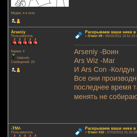
Медок, я в огне
Arseniy
Раскрываем ваши ники в и
Пользователь
«
Ответ #9
:
05/03/2011 16:51:10 
Arseniy -Воин
Карма: 4
Оффлайн
Ars Wiz -Маг
Сообщений: 23
И Ars Con -Колдун
Все они производн
последнее время т
менять не собираю
-TNV-
Раскрываем ваши ники в и
Пользователь
«
Ответ #10
:
07/03/2011 01:23:18