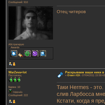
Сообщений: 910
Отец читеров
Абстрагирую
Awards
WarZeva+lot
Раскрываем ваши ники в и
Постоялец
«
Ответ #19
:
07/04/2011 15:59:43
Таки Hermes - это.
Карма: 10
Оффлайн
слив Ларбосса мне,
Сообщений: 222
Кстати, когда я пр