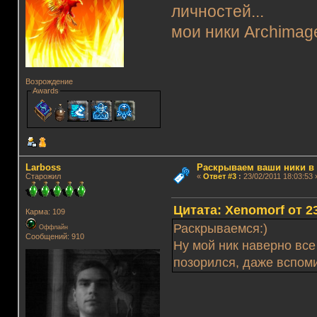
личностей...
мои ники Archimag
Возрождение
Awards
Lаrboss
Раскрываем ваши ники в и
Старожил
«
Ответ #3
:
23/02/2011 18:03:53 
Цитата: Xenomorf от 23
Карма: 109
Раскрываемся:)
Оффлайн
Сообщений: 910
Ну мой ник наверно все
позорился, даже вспоми