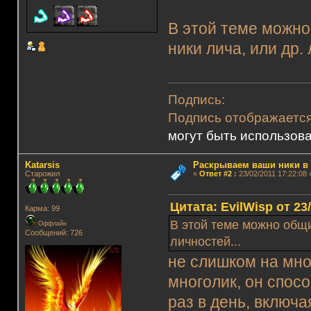
В этой теме можн
ники лича, или др. 
Подпись:
Подпись отображаетс
могут быть использова
Katarsis
Раскрываем ваши ники в и
Старожил
«
Ответ #2
:
23/02/2011 17:22:08 
Цитата: EvilWisp от 23
Карма: 99
В этой теме можно общи
Оффлайн
Сообщений: 726
личностей...
не слишком на мн
многолик, он спос
раз в день, включ