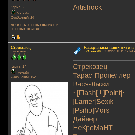
Artishock
Карма: 2
Оффлайн
Сообщений: 20
Любитель огненных шариков и
огненных ловушек
Стрекозец
Раскрываем ваши ники в и
Постоялец
«
Ответ #6
:
05/03/2011 11:49:54 
Стрекозец
Карма: 17
Оффлайн
Тарас-Пропеллер
Сообщений: 162
Вася-Лыжи
~[Flash[.!.]Point]~
[Lamer]Sexik
[Psiho]Mors
Дайвер
НеКроМаНТ