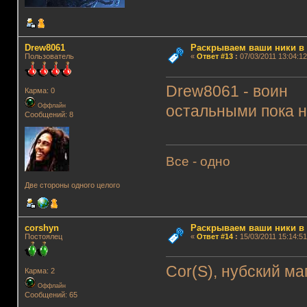
Drew8061
Раскрываем ваши ники в и
Пользователь
«
Ответ #13
:
07/03/2011 13:04:12
Drew8061 - воин
Карма: 0
Оффлайн
остальными пока н
Сообщений: 8
Все - одно
Две стороны одного целого
corshyn
Раскрываем ваши ники в и
Постоялец
«
Ответ #14
:
15/03/2011 15:14:51
Cor(S), нубский ма
Карма: 2
Оффлайн
Сообщений: 65