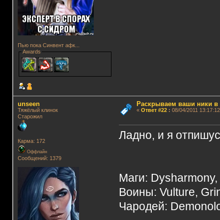
Пью пока Синвент афк...
Awards
unseen
Раскрываем ваши ники в и
Тяжёлый клинок
«
Ответ #22
:
08/04/2011 13:17:12
Старожил
Ладно, и я отпишус
Карма: 172
Оффлайн
Сообщений: 1379
Маги: Dysharmony, 
Воины: Vulture, Grin
Чародей: Demonolog