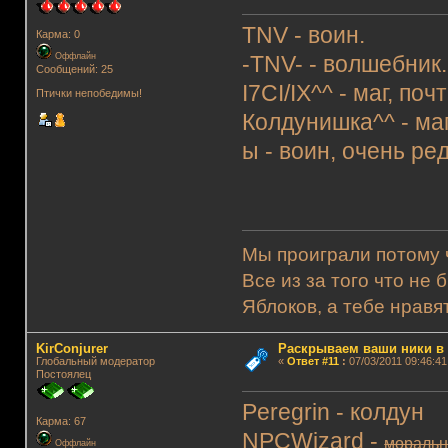
TNV - воин.
Карма: 0
Оффлайн
-TNV- - волшебник.
Сообщений: 25
I7CI/IX^^ - маг, по
Птички непобедимы!
Колдунишка^^ - маг
ы - воин, очень ре
Мы проиграли потому ч
Все из за того что не 
Яблоков, а тебе нравя
KirConjurer
Раскрываем ваши ники в и
Глобальный модератор
«
Ответ #11
:
07/03/2011 09:46:41
Постоялец
Peregrin - колдун
Карма: 67
NPCWizard -
моральн
Оффлайн