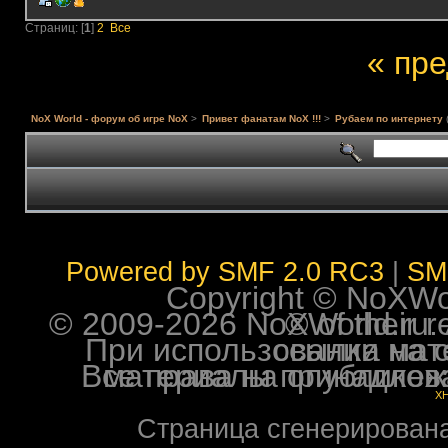
Страниц: [
1
]
2
Все
« пр
NoX World - форум об игре NoX
>
Привет фанатам NoX !!!
>
Рубаем по интернету
Powered by SMF 2.0 RC3
|
SM
Copyright © NoXWorl
© 2009-2026 NoXWorld.ru. All image
При использовании материалов ф
Все права на опубликованные на форуме NoXW
X
Страница сгенерирована 