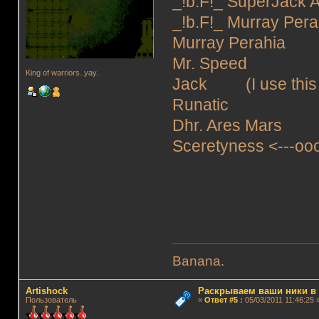
_!b.F!_ SuperJack
_!b.F!_ Murray Per
Murray Perahia
Mr. Speed
King of warriors..yay.
Jack (I use this 
Runatic
Dhr. Ares Mars
Sceretyness <---oo
Banana.
Artishock
Раскрываем ваши ники в и
Пользователь
«
Ответ #5
:
05/03/2011 11:46:25 