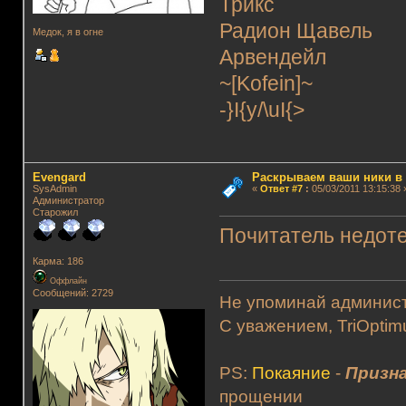
Трикс
Радион Щавель
Медок, я в огне
Арвендейл
~[Kofein]~
-}I{y/\uI{>
Evengard
Раскрываем ваши ники в и
SysAdmin
«
Ответ #7
:
05/03/2011 13:15:38 
Администратор
Старожил
Почитатель недоте
Карма: 186
Оффлайн
Сообщений: 2729
Не упоминай админист
С уважением, TriOptim
PS:
Покаяние
-
Призна
прощении