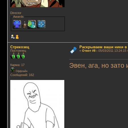
Director
Awards
Стрекозец
Раскрываем ваши ники в и
Постоялец
«
Ответ #8
:
05/03/2011 13:24:15 
Эвен, ага, но зато
Карма: 17
Оффлайн
Сообщений: 162