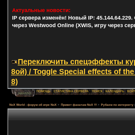
Актуальные новости:
IP сервера изменён! Новый IP: 45.144.64.229
через Westwood Online (XWIS, игру через сер
Переключить спецэффекты курс
8ой) / Toggle Special effects of th
8)
ПОМОЩЬ
СТАТИСТИКА СЕРВЕРА
ПОИСК
КАЛЕНДАРЬ
ВОЙ
НАЧАЛО
NoX World - форум об игре NoX
>
Привет фанатам NoX !!!
>
Рубаем по интернету