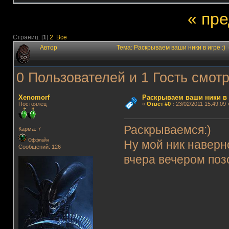
« пр
Страниц: [
1
]
2
Все
Автор
Тема: Раскрываем ваши ники в игре :)
0 Пользователей и 1 Гость смотр
Xenomorf
Раскрываем ваши ники в и
Постоялец
«
Ответ #0
:
23/02/2011 15:49:09 
Раскрываемся:)
Карма: 7
Оффлайн
Ну мой ник наверно
Сообщений: 126
вчера вечером поз