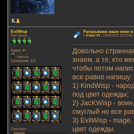
EvilWisp
Раскрываем ваши ники в и
Постоялец
«
Ответ #1
:
23/02/2011 16:22:08 
Довольно странная
Карма: 44
Оффлайн
знаем, а те, кто м
Сообщений: 315
чтобы потом написа
все равно напишу:
1) KindWisp - чаро
под цвет одежды;
2) JacKWisp - вои
смуглый но все ра
3) EvilWisp - mag
цвет одежды.
ChessNox
Awards