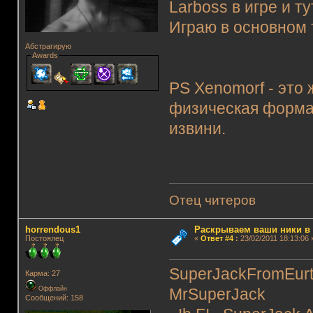
Larboss в игре и т
Играю в основном 
Абстрагирую
Awards
PS Xenomorf - это 
физическая форма. 
извини.
Отец читеров
horrendous1
Раскрываем ваши ники в и
Постоялец
«
Ответ #4
:
23/02/2011 18:13:06 
SuperJackFromEur
Карма: 27
Оффлайн
MrSuperJack
Сообщений: 158