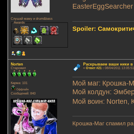
EasterEggSearcher
Слушай маму и drum&bass
Awards
Spoiler: Самокрит
Norten
Раскрываем ваши ники в и
Старожил
«
Ответ #21
:
08/04/2011 13:05:51
Мой маг: Крошка-М
Карма: 101
Оффлайн
Мой колдун: Эмбе
Сообщений: 840
Мой воин: Norten,
Крошка-Маг спамил рак