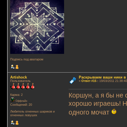
Подпись под аватаром
Artishock
Раскрываем ваши ники в и
Пользователь
«
Ответ #15
:
19/03/2011 21:38:40
Коршун, а я бы не 
Карма: 2
Оффлайн
хорошо играешь! Ну
Сообщений: 20
одного мочат
Любитель огненных шариков и
огненных ловушек