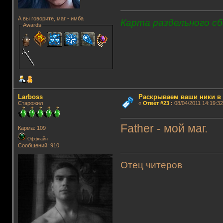
А вы говорите, маг - имба
Карта раздельного сб
Awards
Lаrboss
Раскрываем ваши ники в и
Старожил
«
Ответ #23
:
08/04/2011 14:19:32
Father - мой маг.
Карма: 109
Оффлайн
Сообщений: 910
Отец читеров