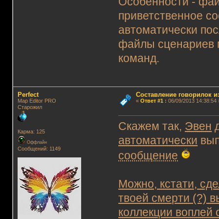
Особенности - фай
приветственное со
автоматически пос
файлы сценариев 
команд.
Perfect
Составление говорилок из
Map Editor PRO
«
Ответ #1
:
06/09/2013 14:38:54 
Старожил
Скажем так,
Эвен
д
Карма: 125
автоматически
вып
Оффлайн
Сообщений: 1149
сообщение
Можно, кстати, сде
твоей смерти (?) 
коллекции воплей 