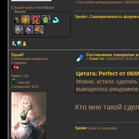
«
Последнее редактирование: 06/09/2013
Слушай маму и drum&bass
Awards
Spoiler: Самокритичность форумч
Squall
Составление говорилок из
Глобальный модератор
«
Ответ #2
:
06/09/2013 15:03:30 
Старожил
Цитата: Perfect от 06/0
Карма: 132
Можно, кстати, сделать 
Оффлайн
Сообщений: 1170
выводилось рандомное 
Кто мне такой сдел
Spoiler
(click to show/hide)