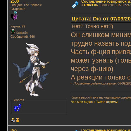
2530
Составление говорилок из
Гильдия The Pinnacle
«
Ответ #6
:
08/09/2013 15:03:24 
Старожил
Цитата: Dio от 07/09/20
Нет? Точно нет?)
Карма: 79
Оффлайн
Он слишком миним
Сообщений: 666
трудно назвать под
Часть ф-ция привя
может узнать (тол
через ф-цию)
А реакции только 
«
Последнее редактирование: 08/09/201
Карма рассчитана на индикацию среднег
Awards
Все мои видео и Twitch стримы
Dio
Составление говорилок из