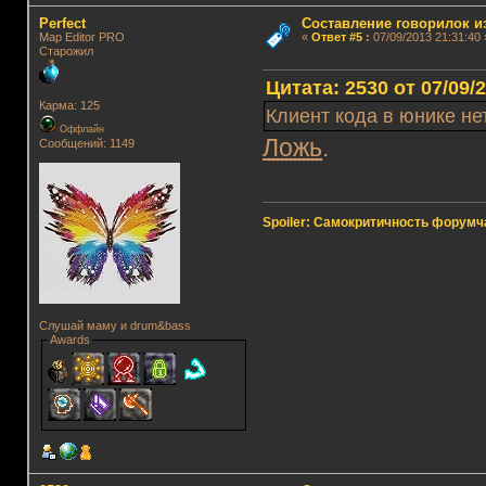
Perfect
Составление говорилок из
Map Editor PRO
«
Ответ #5
:
07/09/2013 21:31:40 
Старожил
Цитата: 2530 от 07/09/
Карма: 125
Клиент кода в юнике нет
Оффлайн
Ложь
.
Сообщений: 1149
Spoiler: Самокритичность форумч
Слушай маму и drum&bass
Awards