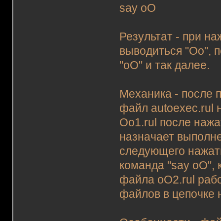
say oO
Результат - при на
выводиться "Oo", 
"oO" и так далее.
Механика - после п
файл autoexec.rul
Oo1.rul после наж
назначает выполне
следующего нажати
команда "say oO",
файла oO2.rul раб
файлов в цепочке 