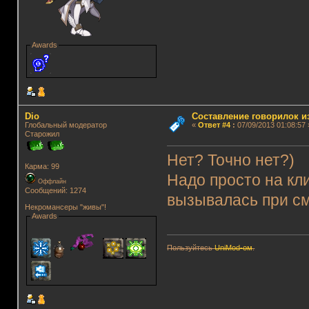
Awards
Dio
Составление говорилок из
Глобальный модератор
«
Ответ #4
:
07/09/2013 01:08:57 
Старожил
Нет? Точно нет?)
Карма: 99
Надо просто на кл
Оффлайн
Сообщений: 1274
вызывалась при сме
Некромансеры "живы"!
Awards
Пользуйтесь
UniMod-ом
.