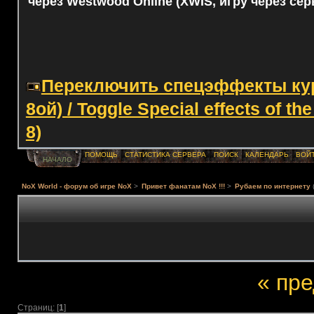
через Westwood Online (XWIS, игру через сер
Переключить спецэффекты курс
8ой) / Toggle Special effects of th
8)
ПОМОЩЬ
СТАТИСТИКА СЕРВЕРА
ПОИСК
КАЛЕНДАРЬ
ВОЙ
НАЧАЛО
NoX World - форум об игре NoX
>
Привет фанатам NoX !!!
>
Рубаем по интернету
« пр
Страниц: [
1
]