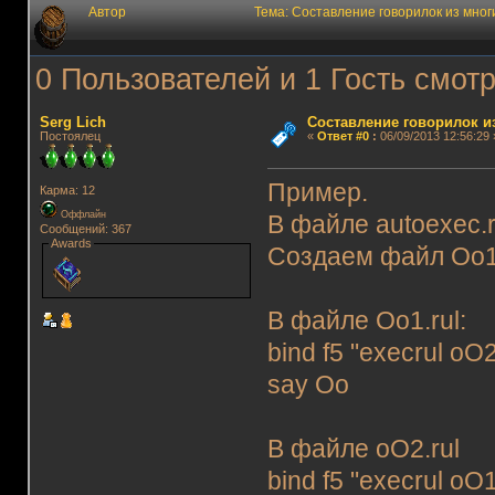
Автор
Тема: Составление говорилок из мног
0 Пользователей и 1 Гость смотр
Serg Lich
Составление говорилок из
Постоялец
«
Ответ #0
:
06/09/2013 12:56:29 
Пример.
Карма: 12
Оффлайн
В файле autoexec.ru
Сообщений: 367
Awards
Создаем файл Oo1.r
В файле Oo1.rul:
bind f5 "execrul oO
say Oo
В файле oO2.rul
bind f5 "execrul oO