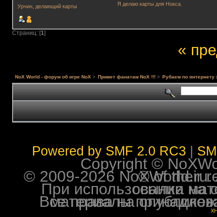
Я делаю карты для Нокса.
Урчин, делающий карты
Страниц: [
1
]
« пр
NoX World - форум об игре NoX
>
Привет фанатам NoX !!!
>
Рубаем по интернету
Powered by SMF 2.0 RC3
|
SM
Copyright © NoXWorl
© 2009-2026 NoXWorld.ru. All image
При использовании материалов ф
Все права на опубликованные на форуме NoXW
X