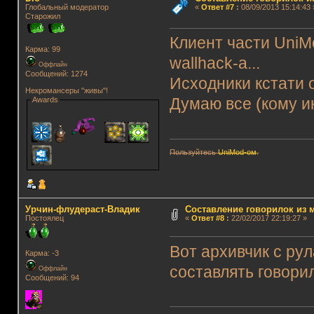
Глобальный модератор
«
Ответ #7
:
08/09/2013 15:14:43 
Старожил
Клиент части UniM
Карма: 99
wallhack-a...
Оффлайн
Сообщений: 1274
Исходники кстати 
Некромансеры "живы"!
Awards
Думаю все (кому ин
Пользуйтесь
UniMod-ом
.
Урчин-флудераст-Владик
Составление говорилок из м
Постоялец
«
Ответ #8
:
22/02/2017 22:19:27 »
Вот архивчик с ру
Карма: -3
составлять говорил
Оффлайн
Сообщений: 94