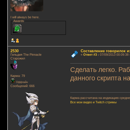
I will always be here.
Awards
2530
Составление говорилок из
Гильдия The Pinnacle
«
Ответ #3
:
07/09/2013 00:09:38 
Старожил
Сделать легко. Ра
Карма: 79
данного скрипта на
Оффлайн
Сообщений: 666
Карма рассчитана на индикацию среднег
Все мои видео и Twitch стримы