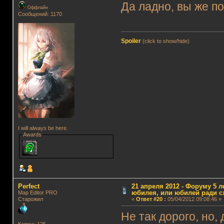
Да ладно, вы же п
Оффлайн
Сообщений: 1170
Spoiler
(click to show/hide)
I will always be here.
Awards
Perfect
21 апреля 2012 - Форуму 5 л
юбилея, или юбилей ради с
Map Editor PRO
Старожил
«
Ответ #20
:
05/04/2012 09:08:46 »
Не так дорого, но,
Карма: 125