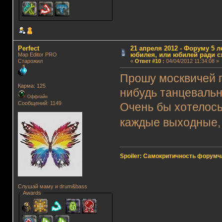
Perfect
21 апреля 2012 - Форуму 5 л
юбилея, или юбилей ради с
Map Editor PRO
Старожил
«
Ответ #10
:
04/04/2012 11:34:08 »
Прошу москвичей п
Карма: 125
нибудь танцевальны
Оффлайн
Сообщений: 1149
Очень бы хотелось
каждые выходные, 
Spoiler: Самокритичность форумч
Слушай маму и drum&bass
Awards