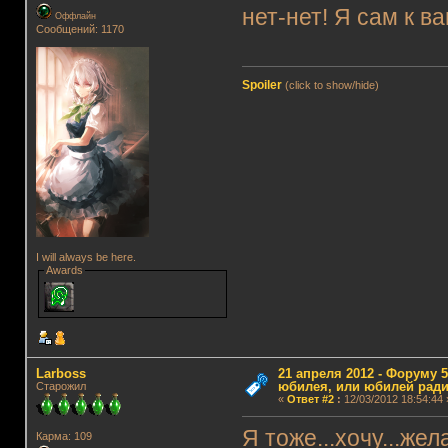
нет-нет! Я сам к в
Оффлайн
Сообщений: 1170
Spoiler
(click to show/hide)
I will always be here.
Awards
Lаrboss
21 апреля 2012 - Форуму 5
юбилея, или юбилей ради
Старожил
«
Ответ #2
:
12/03/2012 18:54:44 
Я тоже...хочу...же
Карма: 109