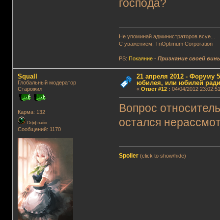
господа?
Не упоминай администраторов всуе...
С уважением, TriOptimum Corporation
PS:
Покаяние
-
Признание своей вин
Squall
21 апреля 2012 - Форуму 5
юбилея, или юбилей ради
Глобальный модератор
Старожил
«
Ответ #12
:
04/04/2012 23:02:51
Вопрос относитель
Карма: 132
остался нерассмо
Оффлайн
Сообщений: 1170
Spoiler
(click to show/hide)