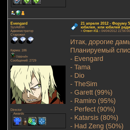
Evengard
21 апреля 2012 - Форуму 5
юбилея, или юбилей ради
SysAdmin
Администратор
«
Ответ #11
:
04/04/2012 22:56:00
Старожил
Итак, дорогие дам
Планируемый спис
Карма: 186
Оффлайн
- Evengard
Сообщений: 2729
- Tama
- Dio
- TheSim
- Garett (99%)
- Ramiro (95%)
- Perfect (90%)
Director
Awards
- Katarsis (80%)
- Had Zeng (50%)