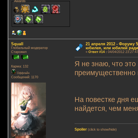
Awards
Squall
21 апреля 2012 - Форуму 5
юбилея, или юбилей ради
Глобальный модератор
Старожил
«
Ответ #14
:
04/04/2012 23:27:47
Я не знаю, что это
Карма: 132
преимущественно в
Оффлайн
Сообщений: 1170
На повестке дня ещ
найдется, чем мен
Spoiler
(click to show/hide)