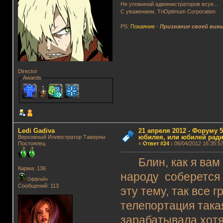
Не упоминай администраторов всуе...
С уважением, TriOptimum Corporation
PS:
Покаяние
-
Признание своей вин
Director
Awards
Ledi Gadiva
21 апреля 2012 - Форуму 5
юбилея, или юбилей ради
Верховный Иллюстратор Таверны
Постоялец
«
Ответ #24
:
06/04/2012 16:35:57
Блин, как я вам 
Карма: 136
народу соберется и
Оффлайн
Сообщений: 113
эту тему, так все 
телепортация така
зарабатывала хотя