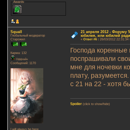
Awards
Squall
21 апреля 2012 - Форуму 5
юбилея, или юбилей ради
Глобальный модератор
Старожил
«
Ответ #6
:
26/03/2012 22:31:34 
Господа коренные 
Карма: 132
поспрашивали свои
Оффлайн
Сообщений: 1170
мне для ночевки к
плату, разумеется
с 21 на 22 - хотя б
Spoiler
(click to show/hide)
I will always be here.