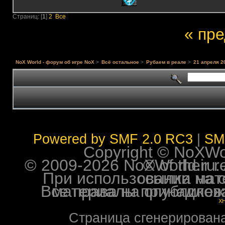
Страниц: [
1
]
2
Все
« пр
NoX World - форум об игре NoX
>
Всё остальное
>
Рубаем в реале
>
21 апреля 2
Powered by SMF 2.0 RC3
|
SM
Copyright © NoXWorl
© 2009-2026 NoXWorld.ru. All image
При использовании материалов ф
Все права на опубликованные на форуме NoXW
X
Страница сгенерирована 