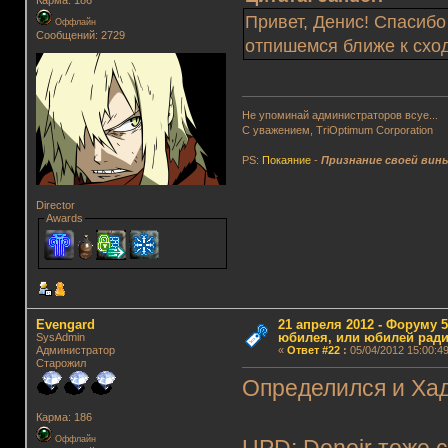
Привет, Денис! Спасибо
Оффлайн
Сообщений: 2729
отпишемся ближе к сходк
Не упоминай администраторов всуе...
С уважением, TriOptimum Corporation
PS:
Покаяние
-
Признание своей вин
Director
Awards
Evengard
21 апреля 2012 - Форуму 5
юбилея, или юбилей ради
SysAdmin
Администратор
«
Ответ #22
:
05/04/2012 15:00:49
Старожил
Определился и Хад
Карма: 186
Оффлайн