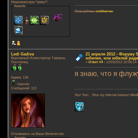
Некромансеры "живы"!
Awards
Пользуйтесь
UniMod-ом
.
Ledi Gadiva
21 апреля 2012 - Форуму 5
юбилея, или юбилей ради
Верховный Иллюстратор Таверны
Постоялец
«
Ответ #4
:
12/03/2012 20:56:14 
я знаю, что я флуж
Карма: 136
Оффлайн
Сообщений: 113
Yes! Yes!... Rise my infernal minions! Mi
Откликаюсь на Ваше Величество
Awards