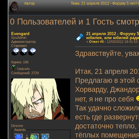
Автор
Тема: 21 апреля 2012 - Форуму 5 лет
0 Пользователей и 1 Гость смотр
Evengard
21 апреля 2012 - Форуму 5
юбилея, или юбилей ради
SysAdmin
Администратор
«
Ответ #0
:
12/03/2012 18:41:53 
Старожил
Здравствуйте, ув
Карма: 186
Оффлайн
Итак, 21 апреля 20
Сообщений: 2729
Предлагаю в этой 
Хорварду, Джандор
нет, я не про себя
Так удачно сложило
есть где разверну
достаточно тепло,
Director
Awards
тёплых помещения