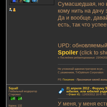
Сумасшедшая, но и
кому нить на дачу
Да и вообще, дав
есть, так что усп
UPD: обновляемый 
Spoiler
(click to s
«
Последнее редактирование: 15/04/201
Не упоминай администраторов всуе...
С уважением, TriOptimum Corporation
PS:
Покаяние
-
Признание своей вин
Squall
21 апреля 2012 - Форуму 5
юбилея, или юбилей ради
Глобальный модератор
Старожил
«
Ответ #1
:
12/03/2012 18:47:48 
У меня, у меня ест
Карма: 132