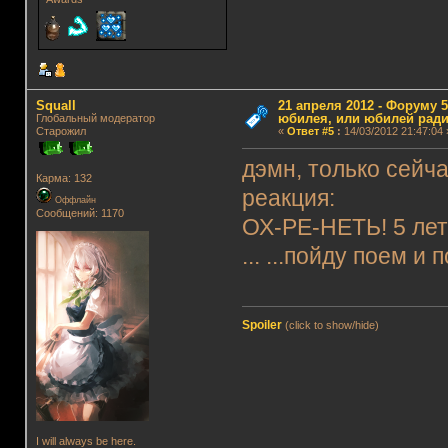
Squall
21 апреля 2012 - Форуму 5
юбилея, или юбилей ради
Глобальный модератор
Старожил
«
Ответ #5
:
14/03/2012 21:47:04 
дэмн, только сейч
Карма: 132
реакция:
Оффлайн
Сообщений: 1170
ОХ-РЕ-НЕТЬ! 5 лет!
... ...пойду поем и 
Spoiler
(click to show/hide)
I will always be here.