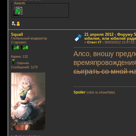
Awards
Squall
21 апреля 2012 - Форуму 5
юбилея, или юбилей ради
Глобальный модератор
Старожил
«
Ответ #7
:
30/03/2012 13:47:02 
Алсо, вношу предл
Карма: 132
времяпровождения 
Оффлайн
Сообщений: 1170
сыграть со мной н
Spoiler
(click to show/hide)