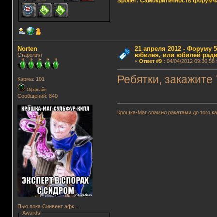
Spoiler: Самокритичность форумч
Norten
21 апреля 2012 - Форуму 5
юбилея, или юбилей ради
Старожил
«
Ответ #9
:
04/04/2012 09:30:58 
Ребятки, закажите
Карма: 101
Оффлайн
Сообщений: 840
Крошка-Маг спамил ракетами до того к
Пью пока Синвент афк...
Awards