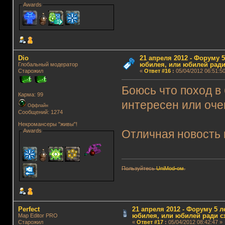
Awards
Dio
21 апреля 2012 - Форуму 5
юбилея, или юбилей ради
Глобальный модератор
Старожил
«
Ответ #16
:
05/04/2012 06:51:50
Боюсь что поход в
Карма: 99
интересен или оче
Оффлайн
Сообщений: 1274
Некромансеры "живы"!
Awards
Отличная новость 
Пользуйтесь
UniMod-ом
.
Perfect
21 апреля 2012 - Форуму 5 л
юбилея, или юбилей ради с
Map Editor PRO
Старожил
«
Ответ #17
:
05/04/2012 08:42:47 »