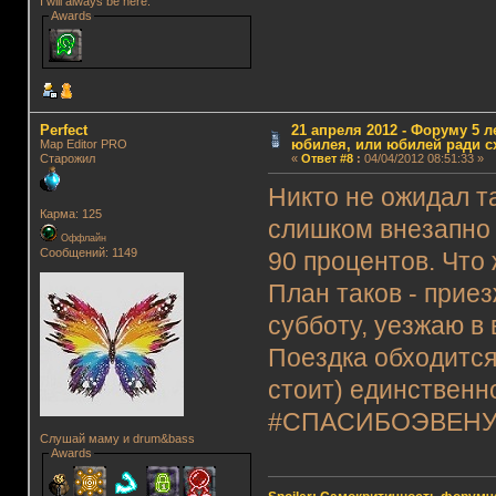
I will always be here.
Awards
Perfect
21 апреля 2012 - Форуму 5 л
юбилея, или юбилей ради с
Map Editor PRO
Старожил
«
Ответ #8
:
04/04/2012 08:51:33 »
Никто не ожидал т
Карма: 125
слишком внезапно 
Оффлайн
Сообщений: 1149
90 процентов. Что 
План таков - приез
субботу, уезжаю в 
Поездка обходится
стоит) единственно
#СПАСИБОЭВЕН
Слушай маму и drum&bass
Awards