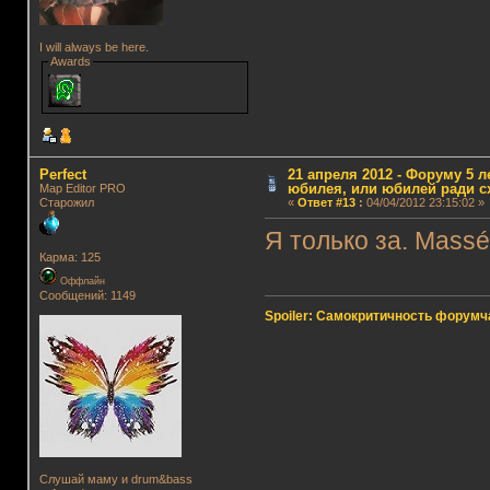
I will always be here.
Awards
Perfect
21 апреля 2012 - Форуму 5 л
юбилея, или юбилей ради с
Map Editor PRO
Старожил
«
Ответ #13
:
04/04/2012 23:15:02 »
Я только за. Mass
Карма: 125
Оффлайн
Сообщений: 1149
Spoiler: Самокритичность форумч
Слушай маму и drum&bass