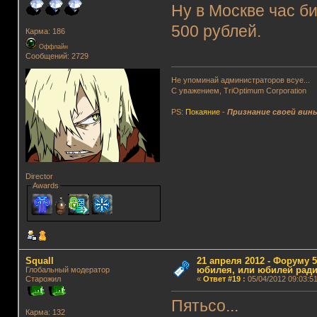
Ну в Москве час би
500 рублей.
Карма: 186
Оффлайн
Сообщений: 2729
Не упоминай администраторов всуе...
С уважением, TriOptimum Corporation
PS:
Покаяние
-
Признание своей вин
Director
Awards
Squall
21 апреля 2012 - Форуму 5
юбилея, или юбилей ради
Глобальный модератор
Старожил
«
Ответ #19
:
05/04/2012 09:03:51
Пятьсо...
Карма: 132