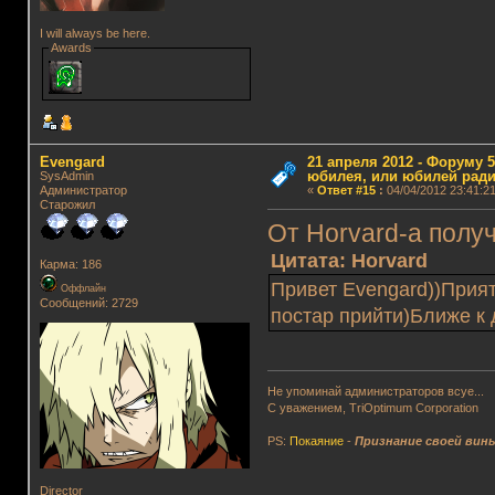
I will always be here.
Awards
Evengard
21 апреля 2012 - Форуму 5
юбилея, или юбилей ради
SysAdmin
Администратор
«
Ответ #15
:
04/04/2012 23:41:21
Старожил
От Horvard-а полу
Цитата: Horvard
Карма: 186
Привет Evengard))Прият
Оффлайн
Сообщений: 2729
постар прийти)Ближе к 
Не упоминай администраторов всуе...
С уважением, TriOptimum Corporation
PS:
Покаяние
-
Признание своей вин
Director