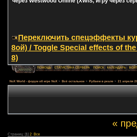
через Westwood Online (XWIS, игру через сер
Переключить спецэффекты курс
8ой) / Toggle Special effects of th
8)
ПОМОЩЬ
СТАТИСТИКА СЕРВЕРА
ПОИСК
КАЛЕНДАРЬ
ВОЙ
НАЧАЛО
NoX World - форум об игре NoX
>
Всё остальное
>
Рубаем в реале
>
21 апреля 2
« пр
Страниц: [
1
]
2
Все