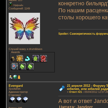
конкретно бильярд
Оффлайн
Сообщений: 1149
По нашим расценкам
столы хорошего кач
Spoiler: Самокритичность форумч
Слушай маму и drum&bass
Awards
Evengard
21 апреля 2012 - Форуму 5
юбилея, или юбилей ради
SysAdmin
Администратор
«
Ответ #21
:
05/04/2012 12:07:26
Старожил
А вот и ответ Jando
Цитата: Jandorr
Карма: 186