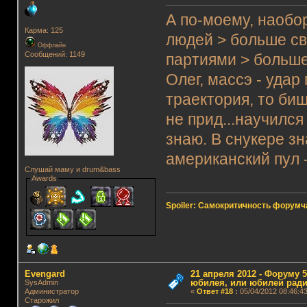
А по-моему, наобо
Карма: 125
людей > больше с
Оффлайн
Сообщений: 1149
партиями > больше
Олег, массэ - удар
траектория, то биш
не прид...научился
знаю. В снукере з
американский пул -
Слушай маму и drum&bass
Awards
Spoiler: Самокритичность форумч
Evengard
21 апреля 2012 - Форуму 5
юбилея, или юбилей ради
SysAdmin
Администратор
«
Ответ #18
:
05/04/2012 08:46:43
Старожил