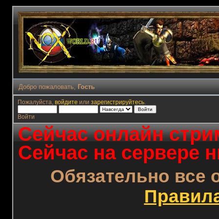
Добро пожаловать,
Гость
Пожалуйста,
войдите
или
зарегистрируйтесь
.
Войти
Сейчас онлайн стрим
Сейчас на сервере н
Обязательно все 
Правил