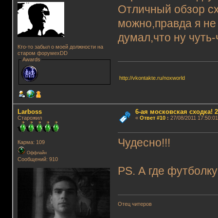
Отличный обзор сх
можно,правда я не 
думал,что ну чуть
Кто-то забыл о моей должности на
старом форумеxDD
Awards
http://vkontakte.ru/noxworld
Lаrboss
6-ая московская сходка! 26
Старожил
«
Ответ #10
:
27/08/2011 17:50:01
Чудесно!!!
Карма: 109
Оффлайн
Сообщений: 910
PS. А где футболку
Отец читеров