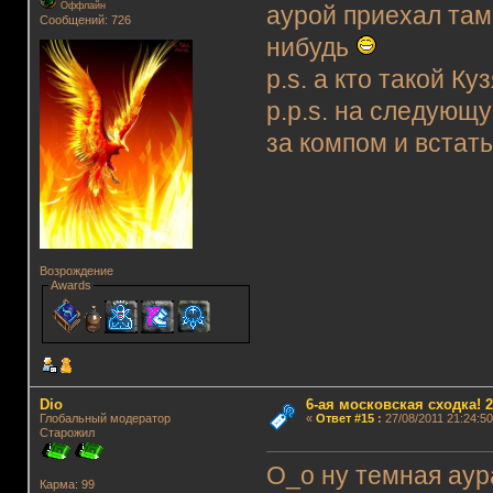
Оффлайн
аурой приехал там
Сообщений: 726
нибудь
p.s. а кто такой Ку
p.p.s. на следующ
за компом и встат
Возрождение
Awards
Dio
6-ая московская сходка! 26
Глобальный модератор
«
Ответ #15
:
27/08/2011 21:24:50
Старожил
О_о ну темная аур
Карма: 99