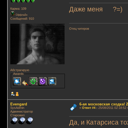
Даже меня ?=)
Карма: 109
Оффлайн
Сообщений: 910
Отец читеров
Абстрагирую
Awards
Evengard
6-ая московская сходка! 26
SysAdmin
«
Ответ #4
:
25/08/2011 02:18:52 
Администратор
Старожил
Да, и Катарсиса то