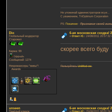
Не упоминай администраторов всуе...
С уважением, TriOptimum Corporation
PS:
Покаяние
-
Признание своей вин
Dio
6-ая московская сходка! 26
Глобальный модератор
«
Ответ #1
:
24/08/2011 20:57:32 
Старожил
скорее всего буду
Карма: 99
Оффлайн
Сообщений: 1274
Некромансеры "живы"!
Пользуйтесь
UniMod-ом
.
Awards
unseen
6-ая московская сходка! 26
Тяжёлый клинок
«
Ответ #2
:
25/08/2011 00:01:24 