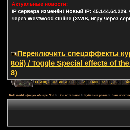
Актуальные новости:
IP сервера изменён! Новый IP: 45.144.64.229
через Westwood Online (XWIS, игру через сер
Переключить спецэффекты курс
8ой) / Toggle Special effects of th
8)
ПОМОЩЬ
СТАТИСТИКА СЕРВЕРА
ПОИСК
КАЛЕНДАРЬ
ВОЙ
НАЧАЛО
NoX World - форум об игре NoX
>
Всё остальное
>
Рубаем в реале
>
6-ая московс