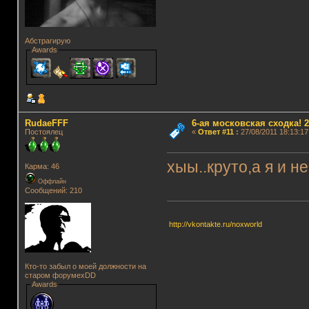
Абстрагирую
Awards
RudaeFFF
6-ая московская сходка! 26
Постоялец
«
Ответ #11
:
27/08/2011 18:13:17
хыы..круто,а я и н
Карма: 46
Оффлайн
Сообщений: 210
http://vkontakte.ru/noxworld
Кто-то забыл о моей должности на
старом форумеxDD
Awards