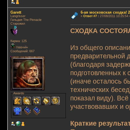
Garett
6-ая московская сходка! 26
Langrisser
«
Ответ #7
:
27/08/2011 10:25:54 
Гильдия The Pinnacle
Старожил
СХОДКА СОСТОЯ
Карма: 125
Из общего описани
Оффлайн
Сообщений: 667
предварительной 
(благодаря задерж
подготовленных к 
(иначе осталось б
технических бесед
Awards
показал виду). Вс
участвовавших и о
Краткие результа