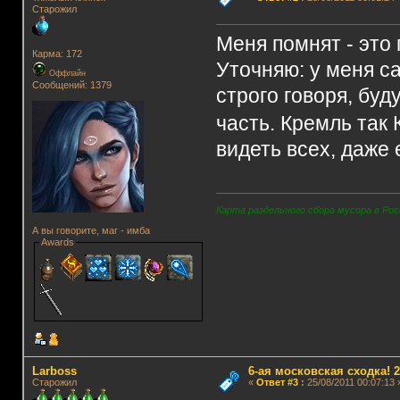
Старожил
Меня помнят - это 
Карма: 172
Уточняю: у меня са
Оффлайн
Сообщений: 1379
строго говоря, буд
часть. Кремль так
видеть всех, даже
Карта раздельного сбора мусора в Рос
А вы говорите, маг - имба
Awards
Lаrboss
6-ая московская сходка! 26
Старожил
«
Ответ #3
:
25/08/2011 00:07:13 