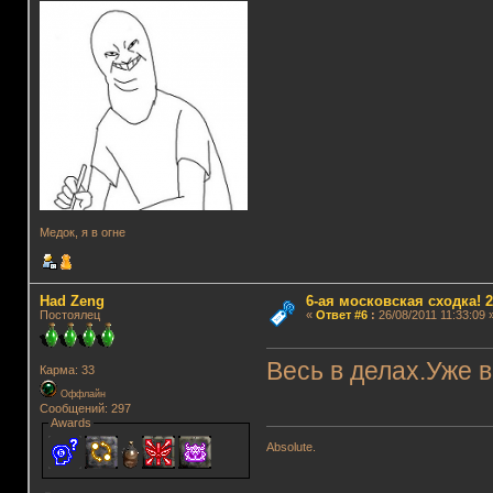
Медок, я в огне
Had Zeng
6-ая московская сходка! 26
Постоялец
«
Ответ #6
:
26/08/2011 11:33:09 
Весь в делах.Уже в
Карма: 33
Оффлайн
Сообщений: 297
Awards
Absolute.