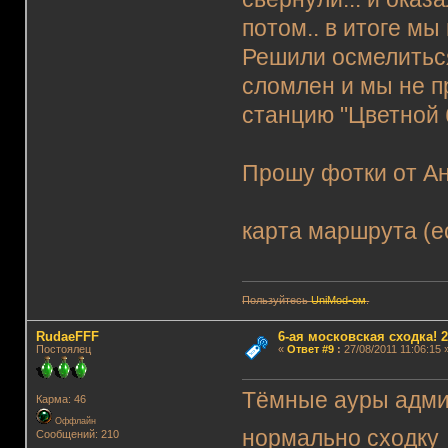
потом.. в итоге мы
Решили осмелиться
сломлен и мы не п
станцию "Цветной б
Прошу фотки от Ан
карта маршрута (е
Пользуйтесь
UniMod-ом
.
RudaeFFF
6-ая московская сходка! 26
Постоялец
«
Ответ #9
:
27/08/2011 11:06:15 
Тёмные ауры адми
Карма: 46
Оффлайн
нормально сходк
Сообщений: 210