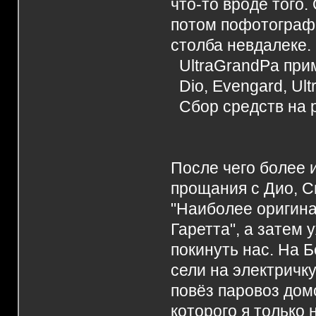
что-то вроде того
потом пофотографи
столба невдалеке.
UltraGrandPa при
Dio, Evengard, Ult
Сбор средств на 
После чего более 
прощания с Дио, С
"Наиболее оригина
Гаретта", а затем
покинуть нас. На 
сели на электричку
повёз паровоз дом
которого я только 