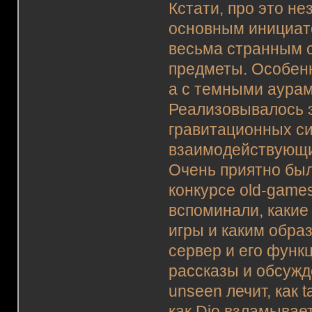
Кстати, про это не
основным инициато
весьма странным 
предметы. Особен
а с темными аурам
Реализовывалось 
гравитационных си
взаимодействующи
Очень приятно был
конкурсе old-game
вспоминали, какие
игры и каким обра
сервер и его функ
рассказы и обсужд
unseen лечит, как t
как Dio взламывает