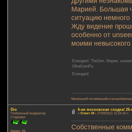
другими незнакомы
Марией. Большая ч
ситуацию немного 
Жду видение прош
особенно от unsee
моими невысокого 
Evengard, TheSim, Мария, unseen
UltraGranPa
Evengard
Маленький потерявшийся волшебничиш
Dio
6-ая московская сходка! 26-г
Глобальный модератор
«
Ответ #8
:
27/08/2011 11:04:16 »
Старожил
Собственные комм
Карма: 99