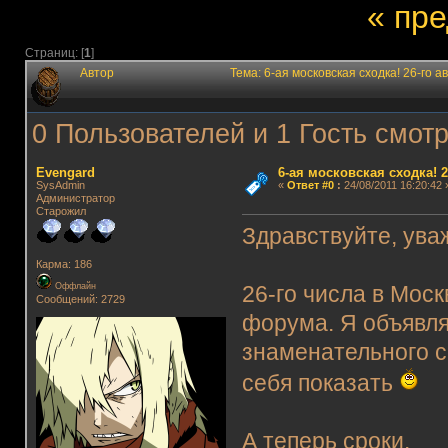
« пр
Страниц: [
1
]
Автор
Тема: 6-ая московская сходка! 26-го а
0 Пользователей и 1 Гость смотр
Evengard
6-ая московская сходка! 26
SysAdmin
«
Ответ #0
:
24/08/2011 16:20:42 
Администратор
Старожил
Здравствуйте, ув
Карма: 186
Оффлайн
26-го числа в Моск
Сообщений: 2729
форума. Я объявля
знаменательного с
себя показать
А теперь сроки.