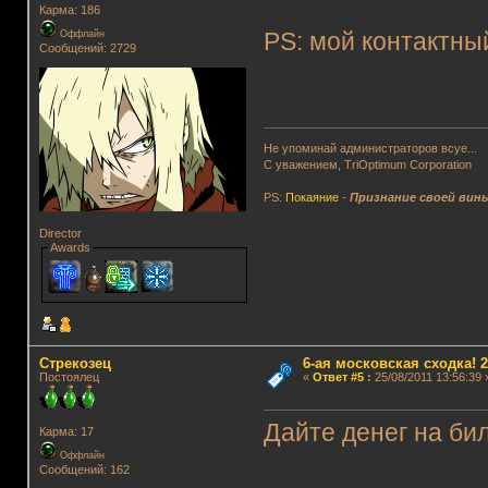
Карма: 186
Оффлайн
PS: мой контактны
Сообщений: 2729
Не упоминай администраторов всуе...
С уважением, TriOptimum Corporation
PS:
Покаяние
-
Признание своей вин
Director
Awards
Стрекозец
6-ая московская сходка! 26
Постоялец
«
Ответ #5
:
25/08/2011 13:56:39 
Дайте денег на бил
Карма: 17
Оффлайн
Сообщений: 162