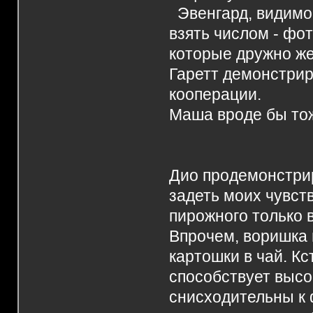
Эвенгард, видимо,
взять числом - фо
которые дружно 
Гаретт демонстрир
кооперации.
Маша вроде бы тож
Дио продемонстрир
задеть моих чувст
пирожного только в
Впрочем, воришка 
картошки в чай. К
способствует высо
снисходительны к