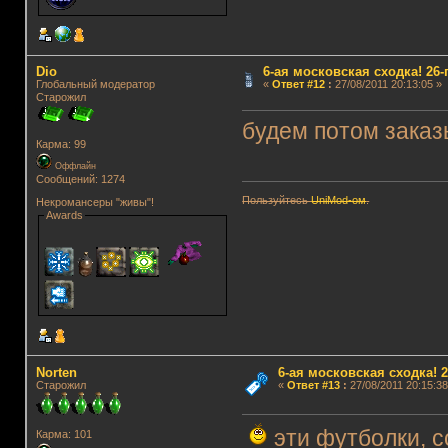
Dio
6-ая московская сходка! 26-го
Глобальный модератор
«
Ответ #12
:
27/08/2011 20:13:05 »
Старожил
будем потом заказ
Карма: 99
Оффлайн
Сообщений: 1274
Пользуйтесь
UniMod-ом
.
Некромансеры "живы"!
Awards
Norten
6-ая московская сходка! 26
Старожил
«
Ответ #13
:
27/08/2011 20:15:38
эти футболки, с
Карма: 101