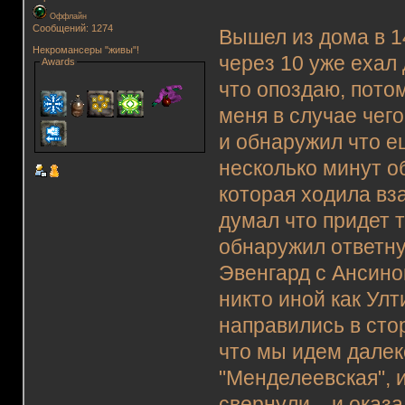
Оффлайн
Сообщений: 1274
Вышел из дома в 1
Некромансеры "живы"!
через 10 уже ехал
Awards
что опоздаю, пото
меня в случае чего
и обнаружил что е
несколько минут о
которая ходила вза
думал что придет т
обнаружил ответну
Эвенгард с Ансино
никто иной как Ул
направились в сто
что мы идем далек
"Менделеевская", 
свернули... и оказ