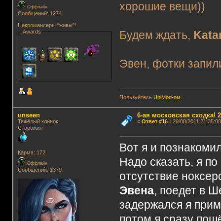
хорошие вещи))
Оффлайн
Сообщений: 1274
Некромансеры "живы"!
Awards
Будем ждать,
Kata
Эвен, фотки запили
Пользуйтесь
UniMod-ом
.
unseen
6-ая московская сходка! 26
Тяжёлый клинок
«
Ответ #16
:
29/08/2011 21:35:00
Старожил
Вот я и познакоми
Карма: 172
Надо сказать, я по
Оффлайн
Сообщений: 1379
отсутствие ноксеро
Эвена
, поедет в 
задержался я прим
потом я сразу пош