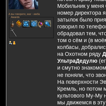
Мобильник у меня 
номер директора я
А вы говорите, маг - имба
Awards
затылок было прия
говорил по телефон
обрадовал тем, что
том о сём и (в мо
колбасы, добралис
на Охотном ряду
Д
УльтраДедулю
(ег
и смутно знакомом
не поняли, что зво
На поверхности Эв
Кремль, но потом 
культового Му-Му 
мы движемся в эту 