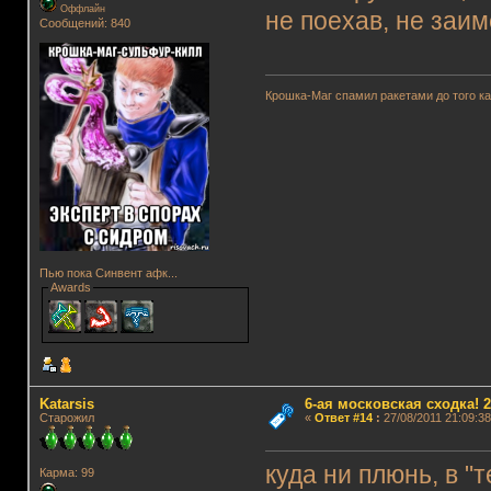
Оффлайн
не поехав, не заи
Сообщений: 840
Крошка-Маг спамил ракетами до того к
Пью пока Синвент афк...
Awards
Katarsis
6-ая московская сходка! 26
Старожил
«
Ответ #14
:
27/08/2011 21:09:38
куда ни плюнь, в "
Карма: 99