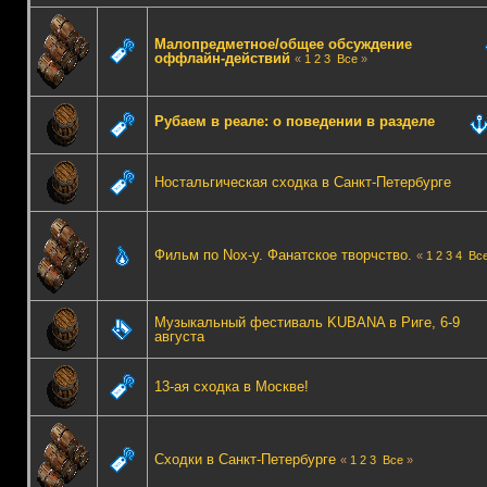
Малопредметное/общее обсуждение
оффлайн-действий
«
1
2
3
Все
»
Рубаем в реале: о поведении в разделе
Ностальгическая сходка в Санкт-Петербурге
Фильм по Nox-у. Фанатское творчство.
«
1
2
3
4
Вс
Музыкальный фестиваль KUBANA в Риге, 6-9
августа
13-ая сходка в Москве!
Сходки в Санкт-Петербурге
«
1
2
3
Все
»