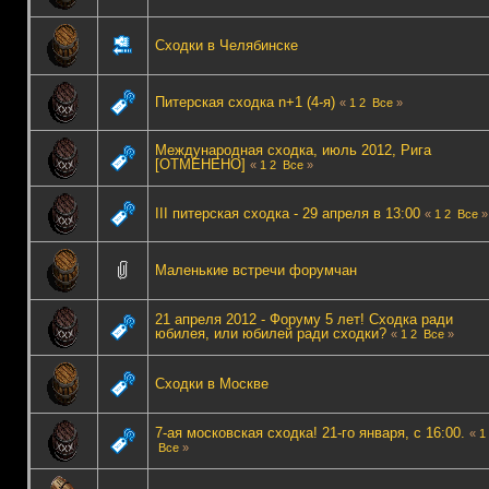
Сходки в Челябинске
Питерская сходка n+1 (4-я)
«
1
2
Все
»
Международная сходка, июль 2012, Рига
[OTMEHEHO]
«
1
2
Все
»
III питерская сходка - 29 апреля в 13:00
«
1
2
Все
»
Маленькие встречи форумчан
21 апреля 2012 - Форуму 5 лет! Сходка ради
юбилея, или юбилей ради сходки?
«
1
2
Все
»
Сходки в Москве
7-ая московская сходка! 21-го января, с 16:00.
«
1
Все
»