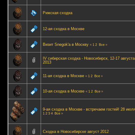
Рижская сходка
12-ая сходка в Москве
Визит Snegok'а в Москву
«
1
2
Все
»
IV сибирская сходка - Новосибирск, 12-17 августа
2013
11-ая сходка в Москве
«
1
2
Все
»
10-ая сходка в Москве
«
1
2
Все
»
9-ая сходка в Москве - встречаем гостей! 28 июл
1
2
3
4
Все
»
Сходка в Новосибирске август 2012