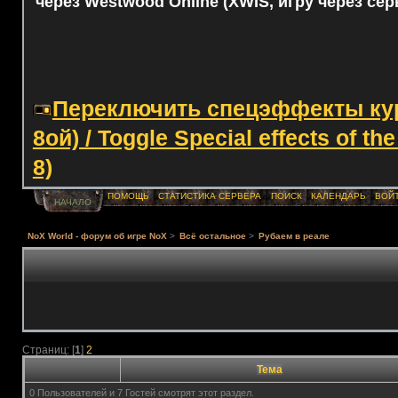
через Westwood Online (XWIS, игру через сер
Переключить спецэффекты курс
8ой) / Toggle Special effects of th
8)
ПОМОЩЬ
СТАТИСТИКА СЕРВЕРА
ПОИСК
КАЛЕНДАРЬ
ВОЙ
НАЧАЛО
NoX World - форум об игре NoX
>
Всё остальное
>
Рубаем в реале
Страниц: [
1
]
2
Тема
0 Пользователей и 7 Гостей смотрят этот раздел.