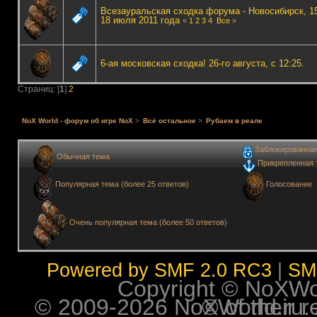
Всезауральская сходка форума - Новосибирск, 15
18 июля 2011 года
«
1
2
3
4
Все
»
6-ая московская сходка! 26-го августа, с 12:25.
Страниц: [
1
]
2
NoX World - форум об игре NoX
>
Всё остальное
>
Рубаем в реале
Заблокированна
Обычная тема
Прикрепленная 
Голосование
Популярная тема (более 25 ответов)
Очень популярная тема (более 50 ответов)
Powered by SMF 2.0 RC3
|
SM
Copyright © NoXWorl
© 2009-2026 NoXWorld.ru. All image