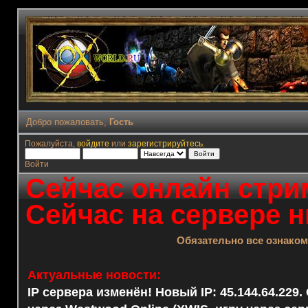
Добро пожаловать,
Гость
Пожалуйста,
войдите
или
зарегистрируйтесь
.
Войти
Сейчас онлайн стрим
Сейчас на сервере н
Обязательно все ознако
Актуальные новости:
IP сервера изменён! Новый IP: 45.144.64.229