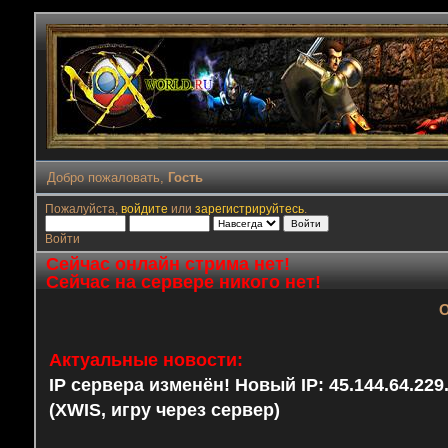
Добро пожаловать,
Гость
Пожалуйста,
войдите
или
зарегистрируйтесь
.
Войти
Сейчас онлайн стрима нет!
Сейчас на сервере никого нет!
О
Актуальные новости:
IP сервера изменён! Новый IP: 45.144.64.22
(XWIS, игру через сервер)