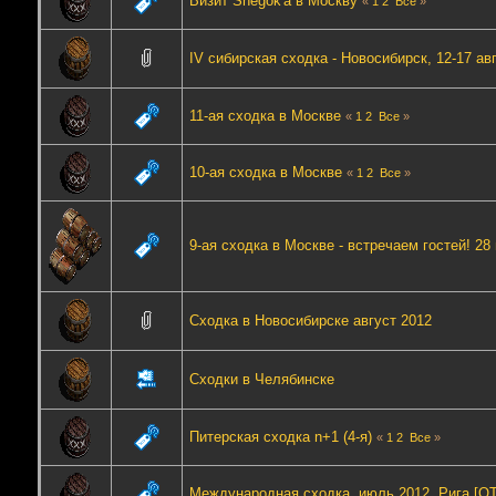
Визит Snegok'а в Москву
«
1
2
Все
»
IV сибирская сходка - Новосибирск, 12-17 ав
11-ая сходка в Москве
«
1
2
Все
»
10-ая сходка в Москве
«
1
2
Все
»
9-ая сходка в Москве - встречаем гостей! 28
Сходка в Новосибирске август 2012
Сходки в Челябинске
Питерская сходка n+1 (4-я)
«
1
2
Все
»
Международная сходка, июль 2012, Рига [