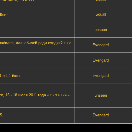
Squall
Все
»
unseen
и юбилея, или юбилей ради сходки?
«
1
2
Evengard
Evengard
0.
Evengard
«
1
2
Все
»
, 15 - 18 июля 2011 года
unseen
«
1
2
3
4
Все
»
5.
Evengard