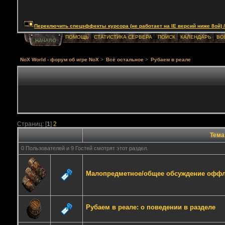
Переключить спецэффекты курсора (не работает на IE версий ниже 8ой) / Togg
ПОМОЩЬ
СТАТИСТИКА СЕРВЕРА
ПОИСК
КАЛЕНДАРЬ
ВО
НАЧАЛО
NoX World - форум об игре NoX
>
Всё остальное
>
Рубаем в реале
Страниц: [
1
]
2
Тема
0 Пользователей и 9 Гостей смотрят этот раздел.
Малопредметное/общее обсуждение оффл
Рубаем в реале: о поведении в разделе