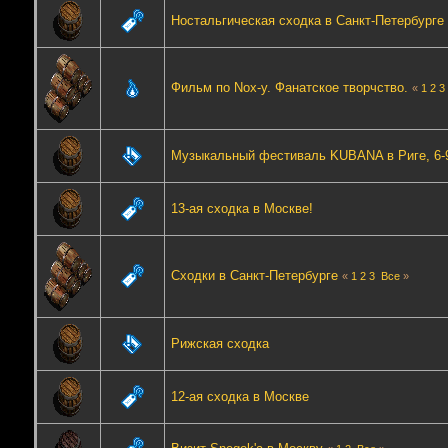
Ностальгическая сходка в Санкт-Петербурге
Фильм по Nox-у. Фанатское творчство.
«
1
2
3
Музыкальный фестиваль KUBANA в Риге, 6-9
13-ая сходка в Москве!
Сходки в Санкт-Петербурге
«
1
2
3
Все
»
Рижская сходка
12-ая сходка в Москве