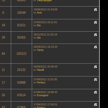
33
66885
от
Ужасающий
19/08/2013 21:43:58
6
16548
от
Avis
27/05/2013 18:11:01
34
63151
от
Dio
26/11/2012 21:25:18
28
55055
от
Dio
05/09/2012 16:43:34
от
Tama
84
105222
04/09/2012 20:36:49
11
25132
от
Squall
27/08/2012 11:53:30
17
50888
от
Perfect
07/08/2012 19:08:43
26
63514
от
Evengard
17/06/2012 17:09:31
43
67966
от
Perfect