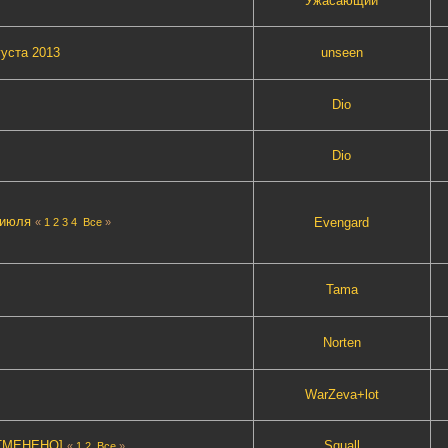
Ужасающий
густа 2013
unseen
Dio
Dio
 июля
Evengard
«
1
2
3
4
Все
»
Tama
Norten
WarZeva+lot
OTMEHEHO]
Squall
«
1
2
Все
»