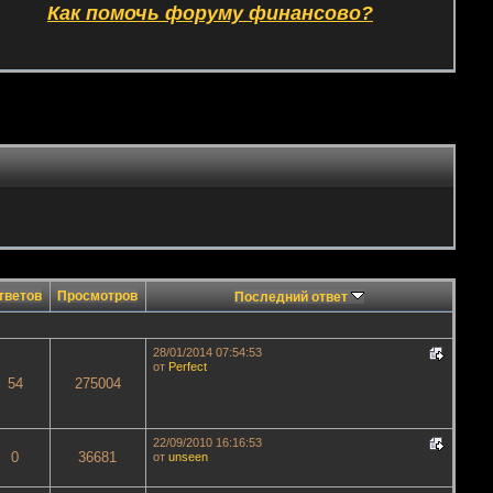
Как помочь форуму финансово?
тветов
Просмотров
Последний ответ
28/01/2014 07:54:53
от
Perfect
54
275004
22/09/2010 16:16:53
0
36681
от
unseen