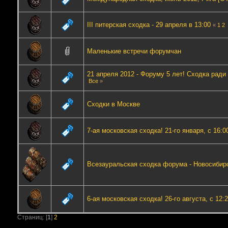
III питерская сходка - 29 апреля в 13:00
«
1
2
Маленькие встречи форумчан
21 апреля 2012 - Форуму 5 лет! Сходка рад
Все
»
Сходки в Москве
7-ая московская сходка! 21-го января, с 16:0
Всезауральская сходка форума - Новосибирск
6-ая московская сходка! 26-го августа, с 12:2
Страниц: [
1
]
2