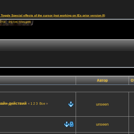
le Special effects of the cursor (not working on IEs prior version 8)
ЙТИ
РЕГИСТРАЦИЯ
Автор
О
айн-действий
«
1
2
3
Все
»
unseen
unseen