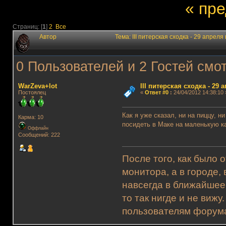
« пр
Страниц: [
1
]
2
Все
Автор
Тема: III питерская сходка - 29 апрел
0 Пользователей и 2 Гостей смот
WarZeva+lot
III питерская сходка - 29 
Постоялец
«
Ответ #0
:
24/04/2012 14:38:10 
Как я уже сказал, ни на пиццу, н
Карма: 10
посидеть в Маке на маленькую кар
Оффлайн
Сообщений: 222
После того, как было 
монитора, а в городе,
навсегда в ближайшее
то так нигде и не виж
пользователям форума.