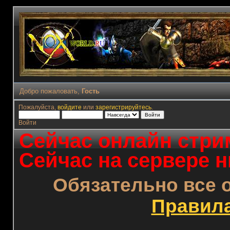
Добро пожаловать,
Гость
Пожалуйста,
войдите
или
зарегистрируйтесь
.
Войти
Сейчас онлайн стрим
Сейчас на сервере н
Обязательно все 
Правил