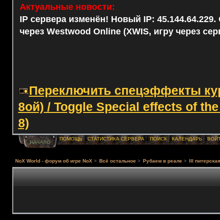
Актуальные новости:
IP сервера изменён! Новый IP: 45.144.64.229
через Westwood Online (XWIS, игру через сер
Переключить спецэффекты курс
8ой) / Toggle Special effects of th
8)
ПОМОЩЬ
СТАТИСТИКА СЕРВЕРА
ПОИСК
КАЛЕНДАРЬ
ВОЙ
НАЧАЛО
NoX World - форум об игре NoX
>
Всё остальное
>
Рубаем в реале
>
III питерска