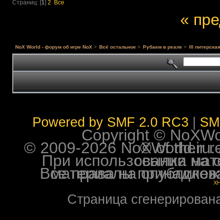
Страниц: [
1
]
2
Все
« пр
NoX World - форум об игре NoX
>
Всё остальное
>
Рубаем в реале
>
III питерска
Powered by SMF 2.0 RC3
|
SM
Copyright © NoXWorl
© 2009-2026 NoXWorld.ru. All image
При использовании материалов ф
Все права на опубликованные на форуме NoXW
X
Страница сгенерирована 