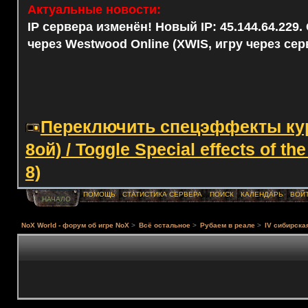
Актуальные новости:
IP сервера изменён! Новый IP: 45.144.64.229
через Westwood Online (XWIS, игру через сер
Переключить спецэффекты курс
8ой) / Toggle Special effects of th
8)
ПОМОЩЬ
СТАТИСТИКА СЕРВЕРА
ПОИСК
КАЛЕНДАРЬ
ВОЙ
НАЧАЛО
NoX World - форум об игре NoX
>
Всё остальное
>
Рубаем в реале
>
IV сибирска