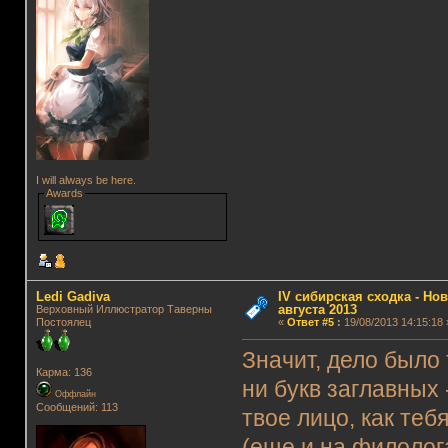
I will always be here.
Awards
Ledi Gadiva
IV сибирская сходка - Нов
августа 2013
Верховный Иллюстратор Таверны
Постоялец
«
Ответ #5
:
19/08/2013 14:15:18 
Значит, дело было 
Карма: 136
ни букв заглавных -
Оффлайн
Сообщений: 113
твое лицо, как теб
(еще и на филолога