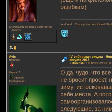
ошибкам)
Yes! Yes!... Rise my infernal minions! Mi
Откликаюсь на Ваше Величество
Awards
Avis
IV сибирская сходка - Нов
августа 2013
Новичок
«
Ответ #6
:
19/08/2013 21:43:58 
О да, чудо, что вс
Карма: 7
Оффлайн
не бросит проект, н
Сообщений: 1
зиму истосковавш
себе места. А пот
самоорганизовало
следующие, за ним