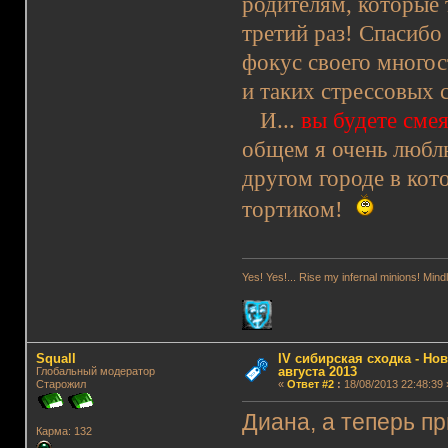
родителям, которые
третий раз! Спасибо
фокус своего многос
и таких стрессовых 
И...
вы будете сме
общем я очень люблю
другом городе в кот
тортиком!
Yes! Yes!... Rise my infernal minions! Mi
Squall
IV сибирская сходка - Нов
августа 2013
Глобальный модератор
Старожил
«
Ответ #2
:
18/08/2013 22:48:39 
Диана, а теперь п
Карма: 132