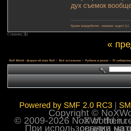
дух съемок вообще
Кроме мордобития - никаких чудес! (с)
Страниц: [
1
]
« пр
NoX World - форум об игре NoX
>
Всё остальное
>
Рубаем в реале
>
IV сибирска
Powered by SMF 2.0 RC3
|
SM
Copyright © NoXWorl
© 2009-2026 NoXWorld.ru. All image
При использовании материалов ф