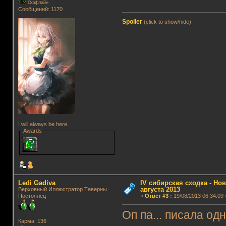
Оффлайн
Сообщений: 1170
Spoiler
(click to show/hide)
I will always be here.
Awards
Ledi Gadiva
IV сибирская сходка - Нов
августа 2013
Верховный Иллюстратор Таверны
Постоялец
«
Ответ #3
:
19/08/2013 06:34:09 
Оп па... писала од
Карма: 136