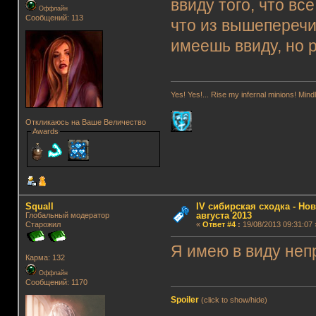
ввиду того, что вс
Оффлайн
Сообщений: 113
что из вышеперечи
имеешь ввиду, но 
Yes! Yes!... Rise my infernal minions! Mi
Откликаюсь на Ваше Величество
Awards
Squall
IV сибирская сходка - Нов
августа 2013
Глобальный модератор
Старожил
«
Ответ #4
:
19/08/2013 09:31:07 
Я имею в виду неп
Карма: 132
Оффлайн
Сообщений: 1170
Spoiler
(click to show/hide)