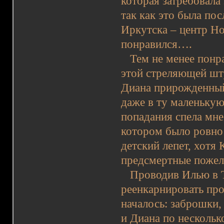
которая затребовала 
так как это была по
Иркутска – центр Но
понравился….
Тем не менее понрав
этой стреляющей шту
Диана прирожденный
даже в ту маленькую
попадания спела мне
котором было ровно 
детский лепет, хотя
предсмертные пожел
Проводив Илью в То
реенкарнировать прое
началось: заброшки,
и Диана по нескольк