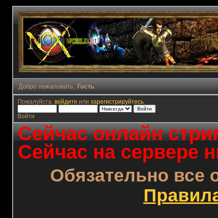
Добро пожаловать,
Гость
Пожалуйста,
войдите
или
зарегистрируйтесь
.
Войти
Сейчас онлайн стрим
Сейчас на сервере н
Обязательно все 
Правил