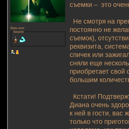
съемки – это очень
Не смотря на преп
Верь мне.
постоянно не жел
Awards
съемок), отсутств
реквизита, систем
спичек или зажига
сняли еще нескол
приобретает свой 
большим количеств
Кстати! Подтвержу
Диана очень здоров
к ней в гости, ва
только что пригот