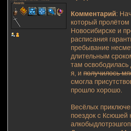
Awards
Комментарий
: На
который пролётом 
Новосибирске и пр
расписания гарант
пребывание несме
длительным сроком
там освободилась 
я, и
получилось мя
смогла присутство
прошло хорошо.
Весёлых приключен
поездок с Ксюшей 
алкобыдлотрэшгопа