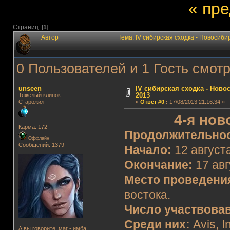
« пр
Страниц: [
1
]
Автор
Тема: IV сибирская сходка - Новосиби
0 Пользователей и 1 Гость смотр
unseen
IV сибирская сходка - Новос
2013
Тяжёлый клинок
Старожил
«
Ответ #0
:
17/08/2013 21:16:34 »
4-я нов
Карма: 172
Продолжительнос
Оффлайн
Сообщений: 1379
Начало:
12 августа
Окончание:
17 авг
Место проведени
востока.
Число участвова
Среди них:
Avis, I
А вы говорите, маг - имба