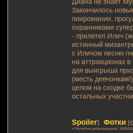
Диана не знает Му
Закончилось новым
пииромании, прогу
охранниками супе
- прилетел Илич (
истинный мизантро
с Иличом песню гн
на аттракционах в 
для выигрыша при
(месть девчонкам!
целом на сходке б
остальных участни
Spoiler: Фотки
(c
«
Последнее редактирование: 18/08/201