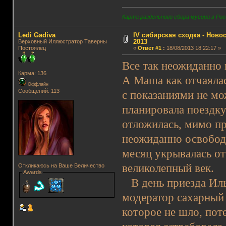
Карта раздельного сбора мусора в Рос
Ledi Gadiva
IV сибирская сходка - Новос
2013
Верховный Иллюстратор Таверны
Постоялец
«
Ответ #1
:
18/08/2013 18:22:17 »
Все так неожиданно 
Карма: 136
А Маша как отчаялас
Оффлайн
Сообщений: 113
с показаниями не мож
планировала поездку
отложилась, мимо пр
неожиданно освободи
месяц укрывалась от
великолепный век.
Откликаюсь на Ваше Величество
Awards
В день приезда Ильи
модератор сахарный 
которое не шло, пот