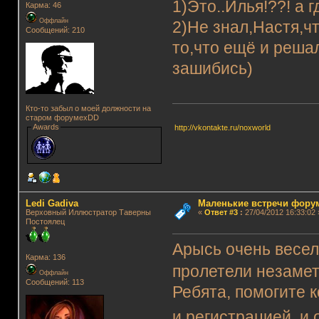
1)Это..Илья!??! а 
Карма: 46
Оффлайн
2)Не знал,Настя,ч
Сообщений: 210
то,что ещё и реша
зашибись)
Кто-то забыл о моей должности на
старом форумеxDD
Awards
http://vkontakte.ru/noxworld
Ledi Gadiva
Маленькие встречи фору
Верховный Иллюстратор Таверны
«
Ответ #3
:
27/04/2012 16:33:02 
Постоялец
Арысь очень весел
Карма: 136
пролетели незаметн
Оффлайн
Сообщений: 113
Ребята, помогите 
и регистрацией, и 