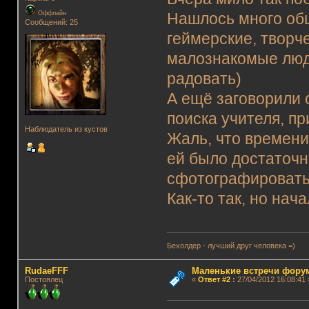
Оффлайн
Нашлось много общ
Сообщений: 25
геймерские, творче
малознакомые люди
радовать)
А ещё заговорили о
поиска учителя, п
Наблюдатель из кустов
Жаль, что времени
ей было достаточн
сфотографировать
Как-то так, но нач
Бехолдер - лучший друг человека =)
RudaeFFF
Маленькие встречи фору
Постоялец
«
Ответ #2
:
27/04/2012 16:08:41 