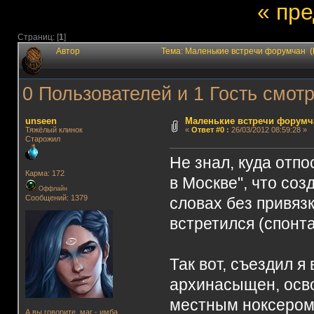
« пр
Страниц: [
1
]
Автор
Тема: Маленькие встречи форумчан (
0 Пользователей и 1 Гость смотр
unseen
Маленькие встречи форумч
Тяжёлый клинок
«
Ответ #0
:
26/03/2012 08:59:28 »
Старожил
Не знал, куда отпо
Карма: 172
в Москве", что соз
Оффлайн
Сообщений: 1379
словах без привязки
встретился (спонта
Так вот, съездил я
архинасыщен, осво
местным ноксером
А вы говорите, маг - имба