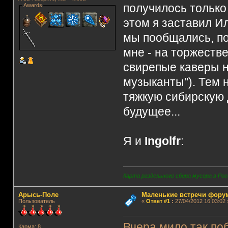
получилось только
Awards
этом я заставил И
мы пообщались, по
мне - на торжеств
свирепые каверы н
музыканты"). Тем 
тяжкую сибирскую 
будущее...
Я и
Ingolfr
:
Карта раздельного сбора мусора в Рос
Арысь-Поле
Маленькие встречи фору
Пользователь
«
Ответ #1
:
27/04/2012 16:03:02 
Вчера мило так поб
Карма: 8