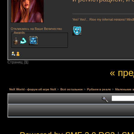
Yes! Yes!... Rise my infernal minions! Mi
Откликаюсь на Ваше Величество
Awards
Страниц: [
1
]
« пр
NoX World - форум об игре NoX
>
Всё остальное
>
Рубаем в реале
>
Маленькие 