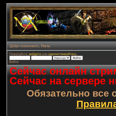
Добро пожаловать,
Гость
Пожалуйста,
войдите
или
зарегистрируйтесь
.
Войти
Сейчас онлайн стрим
Сейчас на сервере н
Обязательно все 
Правил