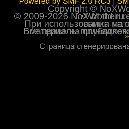
Powered by SMF 2.0 RC3
|
SM
Copyright © NoXWorl
© 2009-2026 NoXWorld.ru. All image
При использовании материалов ф
Все права на опубликованные на форуме NoXW
X
Страница сгенерирована 