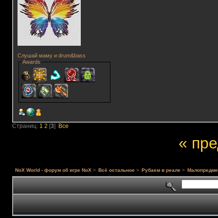
Слушай маму и drum&bass
Awards
Страниц:
1
2
[
3
]
Все
« пр
NoX World - форум об игре NoX
>
Всё остальное
>
Рубаем в реале
>
Малопредме