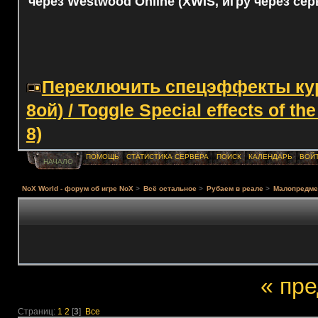
через Westwood Online (XWIS, игру через сер
Переключить спецэффекты курс
8ой) / Toggle Special effects of th
8)
ПОМОЩЬ
СТАТИСТИКА СЕРВЕРА
ПОИСК
КАЛЕНДАРЬ
ВОЙ
НАЧАЛО
NoX World - форум об игре NoX
>
Всё остальное
>
Рубаем в реале
>
Малопредме
« пр
Страниц:
1
2
[
3
]
Все