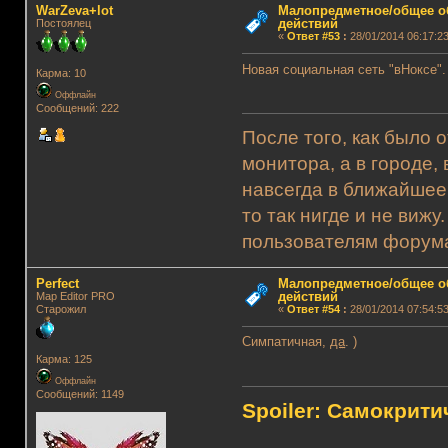
WarZeva+lot
Малопредметное/общее о
действий
Постоялец
«
Ответ #53
:
28/01/2014 06:17:23
Новая социальная сеть "вНоксе".
Карма: 10
Оффлайн
Сообщений: 222
После того, как было 
монитора, а в городе,
навсегда в ближайшее
то так нигде и не виж
пользователям форума.
Perfect
Малопредметное/общее о
действий
Map Editor PRO
Старожил
«
Ответ #54
:
28/01/2014 07:54:53
Симпатичная,
да
. )
Карма: 125
Оффлайн
Сообщений: 1149
Spoiler: Самокрит