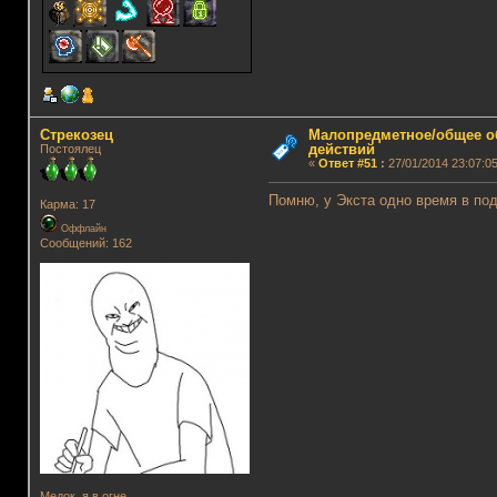
Стрекозец
Малопредметное/общее о
действий
Постоялец
«
Ответ #51
:
27/01/2014 23:07:05
Помню, у Экста одно время в подп
Карма: 17
Оффлайн
Сообщений: 162
Медок, я в огне