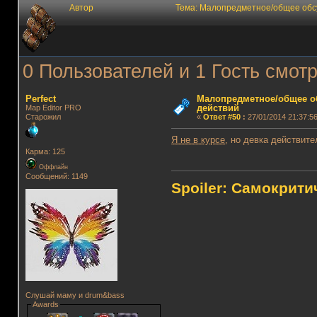
Автор
Тема: Малопредметное/общее обс
0 Пользователей и 1 Гость смотр
Perfect
Малопредметное/общее о
действий
Map Editor PRO
Старожил
«
Ответ #50
:
27/01/2014 21:37:56
Я не в курсе
, но девка действите
Карма: 125
Оффлайн
Сообщений: 1149
Spoiler: Самокрит
Слушай маму и drum&bass
Awards