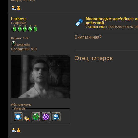
Lаrboss
Малопредметное/общее о
действий
Старожил
«
Ответ #52
:
28/01/2014 00:47:09
Симпатичная?
Карма: 109
Оффлайн
Сообщений: 910
Отец читеров
Абстрагирую
Awards