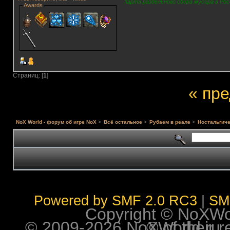
Карта раздельного сбора мусора в Рос
Awards
Страниц: [
1
]
« пр
NoX World - форум об игре NoX
>
Всё остальное
>
Рубаем в реале
>
Ностальгиче
Powered by SMF 2.0 RC3
|
SM
Copyright © NoXWorl
© 2009-2026 NoXWorld.ru. All image