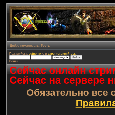
Добро пожаловать,
Гость
Пожалуйста,
войдите
или
зарегистрируйтесь
.
Войти
Сейчас онлайн стрим
Сейчас на сервере н
Обязательно все 
Правил