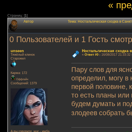
« пр
Страниц: [
1
]
Автор
Тема: Ностальгическая сходка в Санк
0 Пользователей и 1 Гость смотр
unseen
Ностальгическая сходка в
Тяжёлый клинок
«
Ответ #0
:
16/08/2017 21:33:32 
Старожил
Пару слов для ясно
Карма: 172
определил, могу в 
Оффлайн
Сообщений: 1379
первой половине, к
то есть планы или 
будем думать и по
злодеев собрать 
А вы говорите, маг - имба