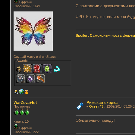
Оффлайн
С приколами с документами на
Сообщений: 1149
UPD: К тому же, если меня буд
Spoiler: Самокритичность фору
Слушай маму и drum&bass
Awards
WarZeva+lot
Рижская сходка
Постоялец
«
Ответ #3
:
12/09/2014 03:26:0
Обязательно приеду!
Карма: 10
Оффлайн
Сообщений: 222