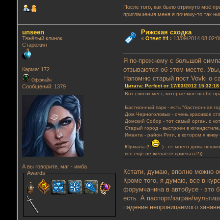
После того, как было отринуто моё п
приглашения меня я почему-то так ни
unseen
Рижская сходка
Тяжёлый клинок
«
Ответ #4
:
13/09/2014 08:02:0
Старожил
Я по-прежнему с большой симпа
отзываются об этом месте. Увы
Карма: 172
Напомню старый пост Vovki о с
Оффлайн
Цитата: Perfect от 17/03/2012 15:32:18
Сообщений: 1379
Вот список мест, которые мне особо нр
Бастионный парк - есть "бастионная гор
Дом Черноголовых - очень красивое ст
Домский Собор - тот самый орган, о ко
Старый город - выстроен в югендстиле,
Иманта - район Риги, в котором я живу
Юрмала (!
) - от моего дома пешко
всё ещё не желаете приехать?))
А вы говорите, маг - имба
Кстати, думаю, вполне можно о
Awards
Кроме того, я думаю, все в кур
форумчанина в автобусе - это б
есть. А паспорт/загран/мульти
падение непроницаемого занаве