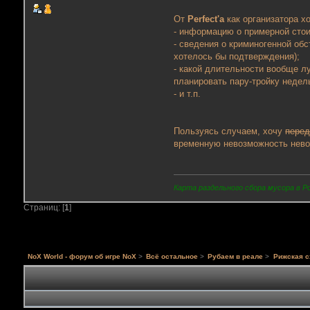
От
Perfect'a
как организатора х
- информацию о примерной стои
- сведения о криминогенной об
хотелось бы подтверждения);
- какой длительности вообще лу
планировать пару-тройку недел
- и т.п.
Пользуясь случаем, хочу
перед
временную невозможность невос
Карта раздельного сбора мусора в Р
Страниц: [
1
]
NoX World - форум об игре NoX
>
Всё остальное
>
Рубаем в реале
>
Рижская с