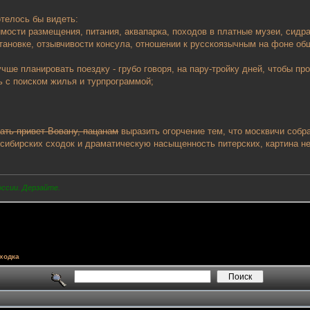
отелось бы видеть:
мости размещения, питания, аквапарка, походов в платные музеи, сидра 
становке, отзывчивости консула, отношении к русскоязычным на фоне об
чше планировать поездку - грубо говоря, на пару-тройку дней, чтобы пр
ь с поиском жилья и турпрограммой;
ать привет Вовану, пацанам
выразить огорчение тем, что москвичи собр
ибирских сходок и драматическую насыщенность питерских, картина не
оссии. Дерзайте.
ходка