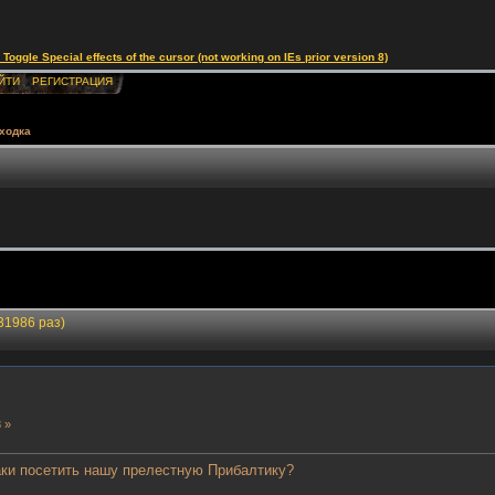
le Special effects of the cursor (not working on IEs prior version 8)
ЙТИ
РЕГИСТРАЦИЯ
ходка
31986 раз)
 »
таки посетить нашу прелестную Прибалтику?