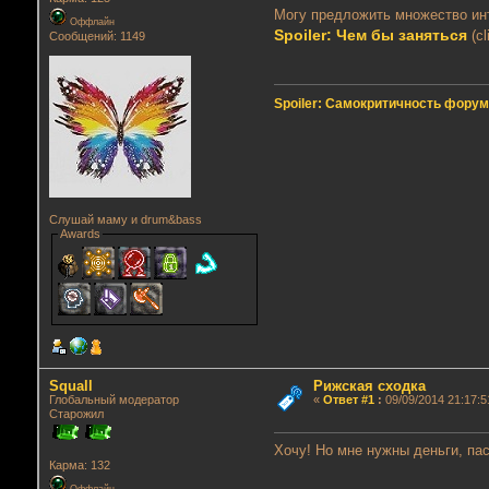
Могу предложить множество ин
Оффлайн
Spoiler: Чем бы заняться
(cl
Сообщений: 1149
Spoiler: Самокритичность фору
Слушай маму и drum&bass
Awards
Squall
Рижская сходка
Глобальный модератор
«
Ответ #1
:
09/09/2014 21:17:5
Старожил
Хочу! Но мне нужны деньги, пас
Карма: 132