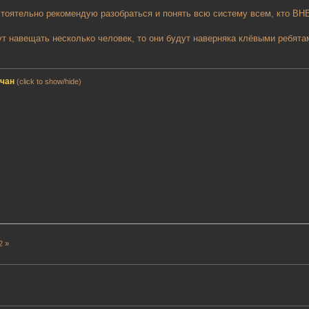
стоятельно рекомендую разобраться и понять всю систему всем, кто В
ут навещать несколько человек, то они будут наверняка клёвыми ребята
мчан
(click to show/hide)
2 »