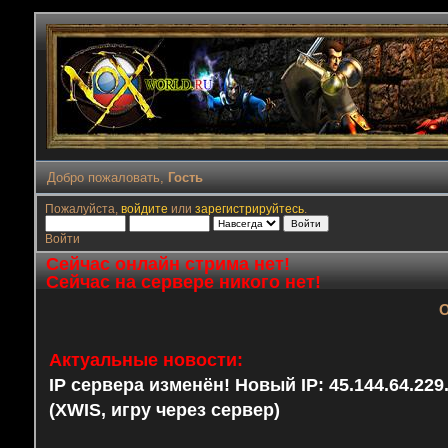
Добро пожаловать,
Гость
Пожалуйста,
войдите
или
зарегистрируйтесь
.
Войти
Сейчас онлайн стрима нет!
Сейчас на сервере никого нет!
О
Актуальные новости:
IP сервера изменён! Новый IP: 45.144.64.22
(XWIS, игру через сервер)