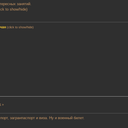
тересных занятий.
ick to show/hide)
мчан
(click to show/hide)
1 »
порт, загранпаспорт и виза. Ну и военный билет.