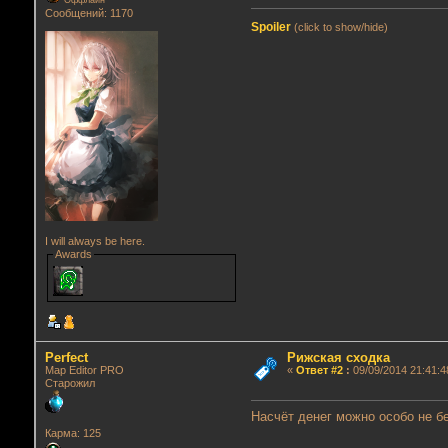
Оффлайн
Сообщений: 1170
Spoiler
(click to show/hide)
I will always be here.
Awards
Perfect
Рижская сходка
Map Editor PRO
«
Ответ #2
:
09/09/2014 21:41:4
Старожил
Насчёт денег можно особо не бе
Карма: 125