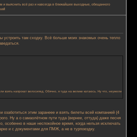
аем и выяснить всё раз и навсегда в ближайшее выходные, обещанного
all
бы устроить там сходку. Всё больше моих знакомых очень тепло
аведаться.
ли взять напрокат велосипед. Обячно, я туда на велике катаюсь. Ну что, неужели
ли озаботиться этим заранеее и взять билеты всей компанией (4
рого. Ну а о самаолётном пути туда (вернее, оттуда) даже песня
о, особенно в наше неспокойное время, когда нельзя исключать
арке и с документами для ПМЖ, а не в турпоездку.