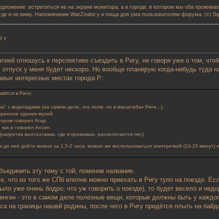
редложение встретиться не на экране монитора, а в городе, в котором мы оба прожив
где и не вижу. Напоминание WarZealot-у и пища для ума пользователям форума. (с) Squ
9 »
тией отношусь к перспективе съездить в Ригу, не говоря уже о том, что
, отпуск у меня будет нескоро. Но вообще планирую когда-нибудь туда н
амых интересных местах города Р.:
авятся в Риге:
а" с водопадами (на самом деле, это холм, но в масштабах Риги...).
аринное здание-музей.
тором говорил Агар.
 как и говорил Ансин.
 (напротив многоэтажки, где я проживаю, распологается лес)
м до неё дойти можно за 1.5-2 часа, можно же воспользоваться электричкой (10-15 минут) и
бъединить эту тему с той, поменяв название.
се, что из того же СПб вполне можно приехать в Ригу тупо на поезде. Ес
ыло уже очень бодро, что уж говорить о поезде), то будет весело и недо
шенген - это в самом деле полезные вещи, которые должны быть у каждог
са на границы нашей родины, после чего в Ригу придётся плыть на байд