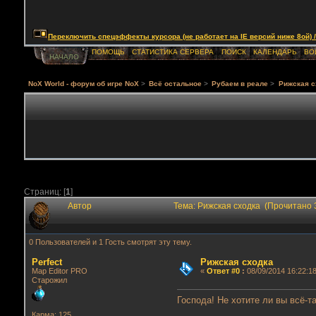
Переключить спецэффекты курсора (не работает на IE версий ниже 8ой) / Togg
ПОМОЩЬ
СТАТИСТИКА СЕРВЕРА
ПОИСК
КАЛЕНДАРЬ
ВО
НАЧАЛО
NoX World - форум об игре NoX
>
Всё остальное
>
Рубаем в реале
>
Рижская с
Страниц: [
1
]
Автор
Тема: Рижская сходка (Прочитано 
0 Пользователей и 1 Гость смотрят эту тему.
Perfect
Рижская сходка
Map Editor PRO
«
Ответ #0
:
08/09/2014 16:22:18
Старожил
Господа! Не хотите ли вы всё-
Карма: 125