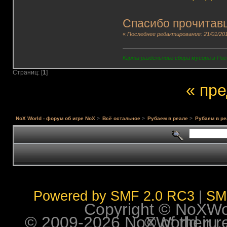
Спасибо прочитав
«
Последнее редактирование: 21/01/201
Карта раздельного сбора мусора в Рос
Страниц: [
1
]
« пр
NoX World - форум об игре NoX
>
Всё остальное
>
Рубаем в реале
>
Рубаем в ре
Powered by SMF 2.0 RC3
|
SM
Copyright © NoXWorl
© 2009-2026 NoXWorld.ru. All image