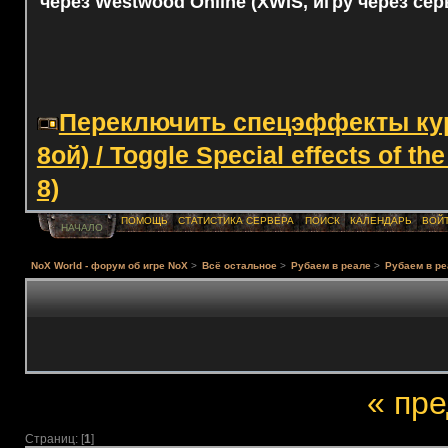
через Westwood Online (XWIS, игру через сер
Переключить спецэффекты курс
8ой) / Toggle Special effects of th
8)
ПОМОЩЬ
СТАТИСТИКА СЕРВЕРА
ПОИСК
КАЛЕНДАРЬ
ВОЙ
НАЧАЛО
NoX World - форум об игре NoX
>
Всё остальное
>
Рубаем в реале
>
Рубаем в ре
« пр
Страниц: [
1
]