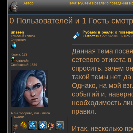
Автор
Тема: Рубаем в реале: о поведении в
0 Пользователей и 1 Гость смотр
unseen
Рубаем в реале: о поведе
Тяжёлый клинок
«
Ответ #0
:
22/09/2010 16:16:53 
Старожил
Данная тема посвя
Карма: 172
сетевого этикета в
Оффлайн
Сообщений: 1379
спросить: зачем о
такой темы нет, да
Однако, на мой вз
событий и, наверн
необходимость лиш
правил.
А вы говорите, маг - имба
Awards
Итак, несколько п