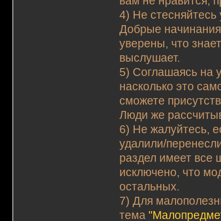
вам не нравится, 
4) Не стесняйтесь
Добрые начинания 
уверены, что знае
выслушает.
5) Соглашаясь на у
насколько это сам
сможете присутство
Люди же рассчитыв
6) Не жалуйтесь, е
удалили/перенесли
раздел имеет все ш
исключено, что мо
остальных.
7) Для малополезн
тема
"Малопредме