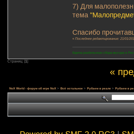
7) Для малополезн
тема
"Малопредме
Спасибо прочитав
«
Последнее редактирование: 21/01/201
Карта раздельного сбора мусора в Рос
Страниц: [
1
]
« пр
NoX World - форум об игре NoX
>
Всё остальное
>
Рубаем в реале
>
Рубаем в ре