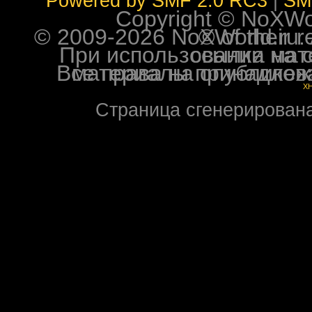
Powered by SMF 2.0 RC3
|
SM
Copyright © NoXWorl
© 2009-2026 NoXWorld.ru. All image
При использовании материалов ф
Все права на опубликованные на форуме NoXW
X
Страница сгенерирована 