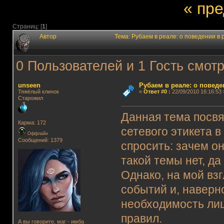
« пр
Страниц: [
1
]
Автор
Тема: Рубаем в реале: о поведении в
0 Пользователей и 1 Гость смотр
unseen
Рубаем в реале: о поведе
Тяжёлый клинок
«
Ответ #0
:
22/09/2010 16:16:53 
Старожил
Данная тема посвя
Карма: 172
сетевого этикета в
Оффлайн
Сообщений: 1379
спросить: зачем о
такой темы нет, да
Однако, на мой вз
событий и, наверн
необходимость лиш
правил.
А вы говорите, маг - имба