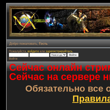
Добро пожаловать,
Гость
Пожалуйста,
войдите
или
зарегистрируйтесь
.
Войти
Сейчас онлайн стрим
Сейчас на сервере н
Обязательно все 
Правил