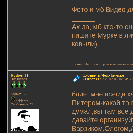
Фото и мб Видео дл
______
Ах да, мб кто-то е
пишите Мурке в лич
ковыли)
Крошка-Маг спамил ракетами до того к
RudaeFFF
Сходки в Челябинске
Постоялец
«
Ответ #1
:
23/07/2012 02:34:17 
блин..мне всегда 
Карма: 46
Оффлайн
Питером-какой то 
Сообщений: 210
думал,вы там все др
давайте,организу
Варзиком,Олегом,Л