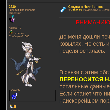
2530
Сходки в Челябинске
Гильдия The Pinnacle
«
Ответ #8
:
02/08/2012 19:16:40 
Старожил
ВНИМАНИЮ 
Карма: 79
Оффлайн
До меня дошли печ
Сообщений: 666
ковылях. Но есть и
неделя осталась.
В связи с этим обс
ПЕРЕНОСИТСЯ 
остальные данные 
Awards
Если станет что-н
наискорейшем пор