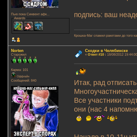
подпись: ваш неад
Пью пока Синвент афк...
Awards
Крошка-Маг спамил ракетами до того к
Norten
Сходки в Челябинске
Старожил
«
Ответ #10
:
18/08/2012 19:44:00
Карма: 101
Оффлайн
Сообщений: 840
Итак, рад отписать
Многоучастническа
Все участники подт
они (нас 4 напомню