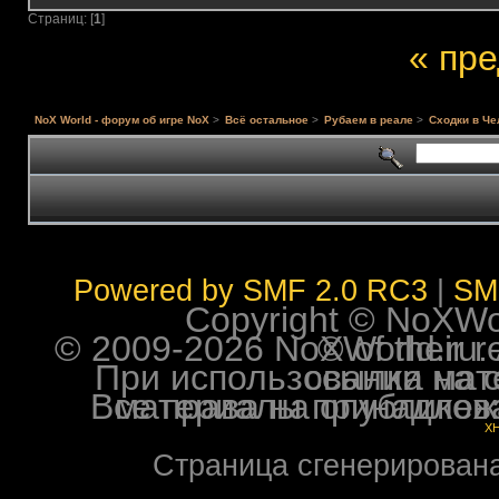
Страниц: [
1
]
« пр
NoX World - форум об игре NoX
>
Всё остальное
>
Рубаем в реале
>
Сходки в Че
Powered by SMF 2.0 RC3
|
SM
Copyright © NoXWorl
© 2009-2026 NoXWorld.ru. All image
При использовании материалов ф
Все права на опубликованные на форуме NoXW
X
Страница сгенерирована 