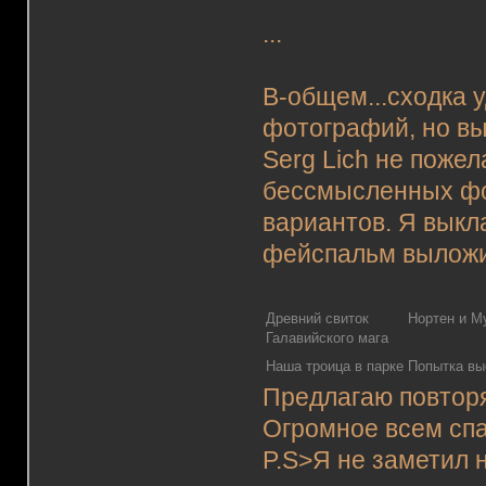
...
В-общем...сходка у
фотографий, но выл
Serg Lich не поже
бессмысленных фот
вариантов. Я выкл
фейспальм выложить
Древний свиток
Нортен и М
Галавийского мага
Наша троица в парке
Попытка вы
Предлагаю повторя
Огромное всем спас
P.S>Я не заметил 