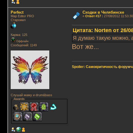
Perfect
Сходки в Челябинске
Map Editor PRO
«
Ответ #17
:
27/08/2012 11:53:30
Старожил
Цитата: Norten от 26/0
Карма: 125
Я думаю такую можно, а
Оффлайн
Вот же...
Сообщений: 1149
Spoiler: Самокритичность форумч
Слушай маму и drum&bass
Awards