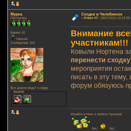
Мурка
Сходки в Челябинске
Постоялец
«
Ответ #7
:
28/07/2012 19:13:39 
Внимание все
Карма: 42
Оффлайн
участникам!!!
Сообщений: 323
Ковыли Нортена за
перенести сходку 
мероприятия оста
писать в эту тему,
форум обязуюсь пр
Все дороги ведут к сидру
Awards
Играйте в Нокс и любите Урчинов!
fan;
fan;