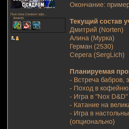
Окончание: приме
Пью пока Синвент афк...
Awards
Текущий состав у
Дмитрий (Norten)
Алина (Мурка)
Герман (2530)
Серега (SergLich)
Планируемая про
- Встреча бабров,
- Поход в кофейню
- Игра в "Nox D&D"
- Катание на вели
- Игра в настольн
(опционально)