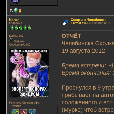
Norten
Сходки в Челябинске
Старожил
«
Ответ #15
:
26/08/2012 12:18:16
ОТЧЁТ
Карма: 101
Оффлайн
Челябинска Сходк
Сообщений: 840
19 августа 2012
Время встречи: ~1
Время окончания: 
Проснулся в 9 утра
прибывает на авто
положенного и вот-
Пью пока Синвент афк...
Awards
(Мурке) чтоб встр