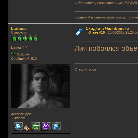
«
Последнее редактирование: 26/08/201
Крошка-Маг спамил ракетами до того к
Lаrboss
Сходки в Челябинске
Старожил
«
Ответ #16
:
26/08/2012 21:20:00
Лич побоялся объе
Карма: 109
Оффлайн
Сообщений: 910
Отец читеров
Абстрагирую
Awards