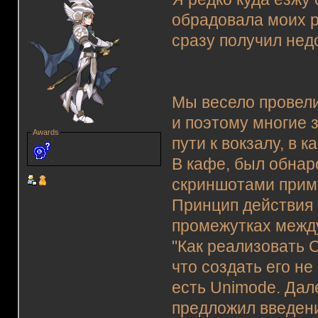
обрадовала моих р
сразу получил не
Мы весело провели
и поэтому многие 
Awards
пути к вокзалу, в к
В кафе, был обнар
скриншотами прим
Принцип действия 
промежутках между
"Как реализовать C
что создать его не
есть Unimode. Дал
предложил введени