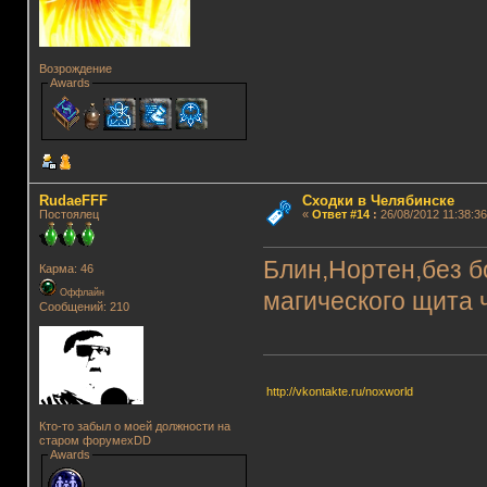
Возрождение
Awards
RudaeFFF
Сходки в Челябинске
Постоялец
«
Ответ #14
:
26/08/2012 11:38:36
Блин,Нортен,без б
Карма: 46
Оффлайн
магического щита 
Сообщений: 210
http://vkontakte.ru/noxworld
Кто-то забыл о моей должности на
старом форумеxDD
Awards