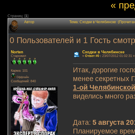
« пр
Страниц: [
1
]
Автор
Тема: Сходки в Челябинске (Прочита
0 Пользователей и 1 Гость смотр
Norten
Сходки в Челябинске
Старожил
«
Ответ #0
:
23/07/2012 01:02:31 »
Итак, дорогие гос
Карма: 101
менее секретных Г
Оффлайн
Сообщений: 840
1-ой Челябинской
виделись много раз
Дата:
5 августа 20
Планируемое врем