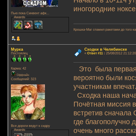
Начало в 10-11ч у
иногородние нокс
Пью пока Синвент афк...
Awards
Крошка-Маг спамил ракетами до того к
Мурка
Сходки в Челябинске
Постоялец
«
Ответ #11
:
25/08/2012 21:12:20
Это была первая 
Карма: 42
Оффлайн
вероятно были кос
Сообщений: 323
участникам впечат
Сходка наша нача
Почётная миссия в
встретив сначала С
где благополучно 
Все дороги ведут к сидру
очень много расск
Awards