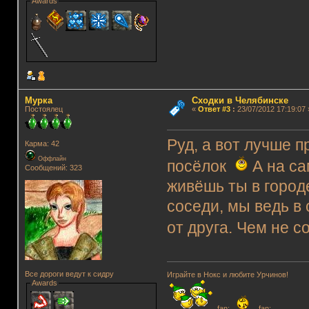
Awards
Мурка
Сходки в Челябинске
Постоялец
«
Ответ #3
:
23/07/2012 17:19:07 
Руд, а вот лучше 
Карма: 42
Оффлайн
посёлок
А на са
Сообщений: 323
живёшь ты в городе
соседи, мы ведь в 
от друга. Чем не 
Все дороги ведут к сидру
Играйте в Нокс и любите Урчинов!
Awards
fan;
fan;