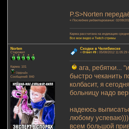
P.S>Norten переда
«
Последнее редактирование: 02/08/201
Карма рассчитана на индикацию среднег
Все мои видео и Twitch стримы
Norten
Сходки в Челябинске
Старожил
«
Ответ #9
:
05/08/2012 11:05:29 
ага, ребятки... 
Карма: 101
Оффлайн
быстро чеканить по
Сообщений: 840
колбасит, я сегодн
больницу надо вер
надеюсь выписаться
любому успеваю)))
всем большой приве