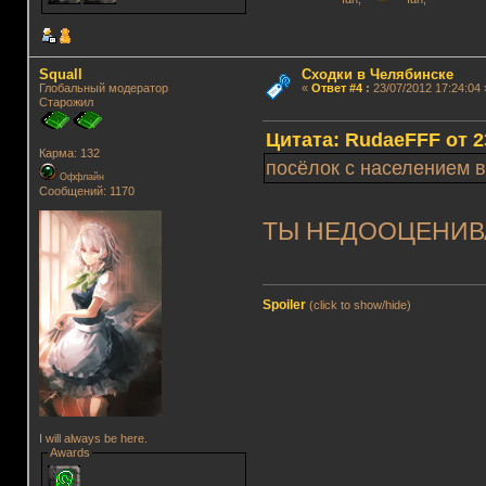
Squall
Сходки в Челябинске
Глобальный модератор
«
Ответ #4
:
23/07/2012 17:24:04 
Старожил
Цитата: RudaeFFF от 23
Карма: 132
посёлок с населением в
Оффлайн
Сообщений: 1170
ТЫ НЕДООЦЕНИВ
Spoiler
(click to show/hide)
I will always be here.
Awards