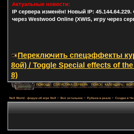
Актуальные новости:
IP сервера изменён! Новый IP: 45.144.64.229
через Westwood Online (XWIS, игру через сер
Переключить спецэффекты курс
8ой) / Toggle Special effects of th
8)
ПОМОЩЬ
СТАТИСТИКА СЕРВЕРА
ПОИСК
КАЛЕНДАРЬ
ВОЙ
НАЧАЛО
NoX World - форум об игре NoX
>
Всё остальное
>
Рубаем в реале
>
Сходки в Че