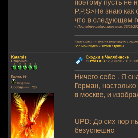
поэтому пусть не 
P.P.S>Не знаю как 
что в следующем г
«
Последнее редактирование: 26/08/201
Карма рассчитана на индикацию среднег
Все мои видео и Twitch стримы
Katarsis
Сходки в Челябинске
Старожил
«
Ответ #13
:
26/08/2012 11:19:08
Ничего себе . Я сн
Карма: 99
Оффлайн
Герман, настолько
Сообщений: 726
в москве, и изобр
UPD: До сих пор п
безуспешно