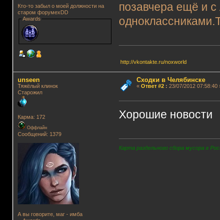
позавчера ещё и с
Кто-то забыл о моей должности на
старом форумеxDD
одноклассниками.Т
Awards
http://vkontakte.ru/noxworld
unseen
Сходки в Челябинске
Тяжёлый клинок
«
Ответ #2
:
23/07/2012 07:58:40 
Старожил
Хорошие новости
Карма: 172
Оффлайн
Сообщений: 1379
Карта раздельного сбора мусора в Рос
А вы говорите, маг - имба