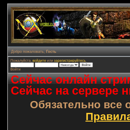
Добро пожаловать,
Гость
Пожалуйста,
войдите
или
зарегистрируйтесь
.
Войти
Сейчас онлайн стрим
Сейчас на сервере н
Обязательно все 
Правил