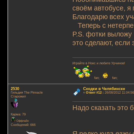
своём автобусе, я
Благодарю всех уч
Теперь с нетерпе
P.S. фотки выложу
это сделают, если 
Играйте в Нокс и любите Урчинов!
fan;
fan;
2530
Сходки в Челябинске
Гильдия The Pinnacle
«
Ответ #12
:
26/08/2012 11:04:56
Старожил
Надо сказать это б
Карма: 79
Оффлайн
Сообщений: 666
Я редко куда езжу