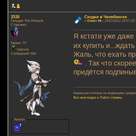
2530
Сходки в Челябинске
Гильдия The Pinnacle
«
Ответ #6
:
23/07/2012 19:57:25 
Старожил
Я кстати уже даже
Карма: 79
их купить и...ждат
Оффлайн
Жаль, что ехать пр
Сообщений: 666
. Так что скоре
придётся подпины
Карма рассчитана на индикацию среднег
Все мои видео и Twitch стримы
Awards